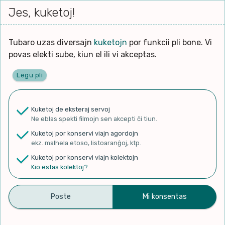
Iri




elektu
Jes, kuketoj!
Serĉi
Kolektoj
Proponu
Viaj
al
Filmo
tiun,
agord
la
kiu
enhavo
Tubaro uzas diversajn
kuketojn
por funkcii pli bone. Vi
Filozofio
plej
povas elekti sube, kiun el ili vi akceptas.
gravas
Kulturo k Historio
laŭ
Legu pli
vi.
Ĉefpaĝen
Lernado k Edukado
u
Ne
Kuketoj de eksteraj servoj
La
Lingvoj
Ne eblas spekti filmojn sen akcepti ĉi tiun.
ĉefa
✨ Rigardu
Aperu.net
por vidi liston
zorgu
Kuketoj por konservi viajn agordojn
de plej popularaj filmoj!
lingvo
Ludoj
ekz. malhela etoso, listoaranĝoj, ktp.
×
uzita
Kuketoj por konservi viajn kolektojn
en
Manĝoj k Kuirado
Kio estas kolektoj?
la
filmo:
Muziko
Duolingo #1723 Esperanto
Naturo k Medio
Filtru