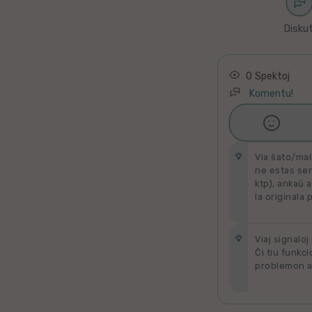
Latino
Diskut
Ukraina
Taja
0 Spektoj
Komentu!
Kataluna

Ŝati
Greka
Via ŝato/mal
Rumana
ne estas send
ktp), ankaŭ a
la originala 
Sveda
Bulgara
Viaj signaloj
Ĉi tiu funkci
problemon al
Slovaka
Bosna