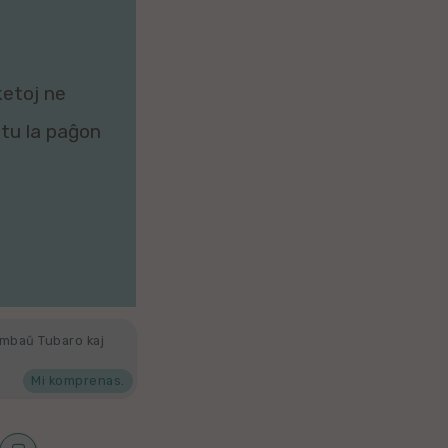
ketoj ne
zitu la paĝon
ambaŭ Tubaro kaj
Mi komprenas.