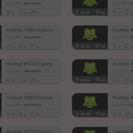
ウェンデラ - (Wendella)
ウェンデラ - (W
03:31
EO
0
0
0
0
0
Duolingo #1860 Esperanto - English (Part 22 - Review All Lessons 10)
ウェンデラ - (Wendella)
ウェンデラ - (W
03:15
EO
0
0
0
0
0
Duolingo #1532 Esperanto - English (Part 18 - Review All Lessons 1)
ウェンデラ - (Wendella)
ウェンデラ - (W
03:04
EO
0
0
0
0
0
Duolingo #1801 Esperanto - English (Part 35 - Review All Lessons 8)
ウェンデラ - (Wendella)
ウェンデラ - (W
03:59
EO
0
0
0
0
0
Duolingo #1772 Esperanto - English (Part 6 - Review All Lessons 8)