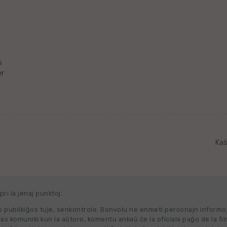
s
r
Kaŝ
ri la jenaj punktoj:
 publikiĝos tuje, senkontrole. Bonvolu ne enmeti personajn informo
cas komuniki kun la aŭtoro, komentu ankaŭ ĉe la oficiala paĝo de la fi