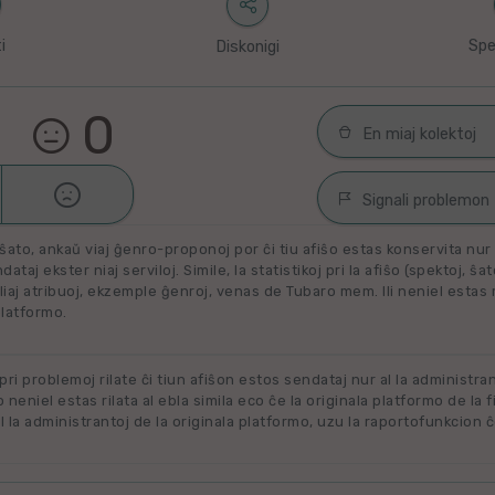
i
Spe
Diskonigi
0
En miaj kolektoj

Malŝati
Filmoj por spek
Signali problemon
Miaj plejŝatataj 
ŝato, ankaŭ viaj ĝenro-proponoj por ĉi tiu afiŝo estas konservita nur e
Spamaĵo
ataj ekster niaj serviloj. Simile, la statistikoj pri la afiŝo (spektoj, ŝa
liaj atribuoj, ekzemple ĝenroj, venas de Tubaro mem. Ili neniel estas ril
Maltaŭga aŭ Neril
Alklaku kolekton
platformo.
filmon. Alklaku 
Ne plu disponebla
forigi.
Renovigenda
 pri problemoj rilate ĉi tiun afiŝon estos sendataj nur al la administra
o neniel estas rilata al ebla simila eco ĉe la originala platformo de la f
 la administrantoj de la originala platformo, uzu la raportofunkcion ĉ