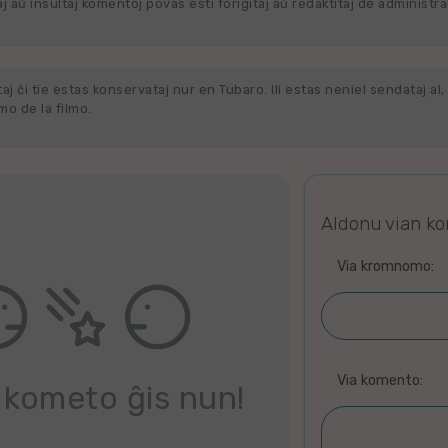
j aŭ insultaj komentoj povas esti forigitaj aŭ redaktitaj de administra
j ĉi tie estas konservataj nur en Tubaro. Ili estas neniel sendataj al, 
o de la filmo.
Aldonu vian k
Via kromnomo:
Via komento:
 kometo ĝis nun!