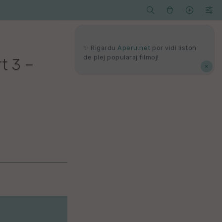




Serĉi
Kolektoj
Proponu
Viaj
agord
✨ Rigardu
Aperu.net
por vidi liston
de plej popularaj filmoj!
t 3 –
×