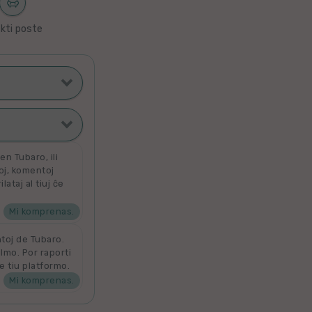
kti poste
ti poste
filmoj
n Tubaro, ili
toj, komentoj
ataj al tiuj ĉe
ata
 por aldoni la
denove por
Mi komprenas.
ntoj de Tubaro.
ilmo. Por raporti
e tiu platformo.
Mi komprenas.