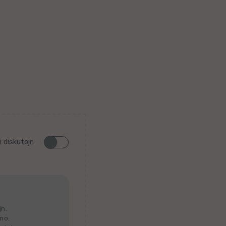
i diskutojn
jn.
lmo.