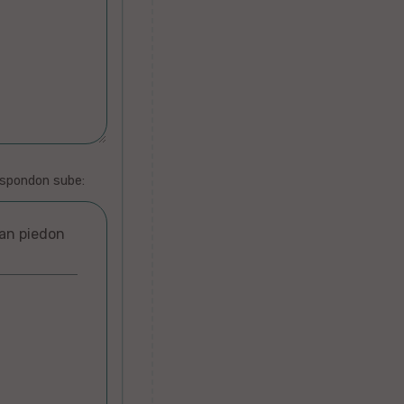
espondon sube:
ian piedon