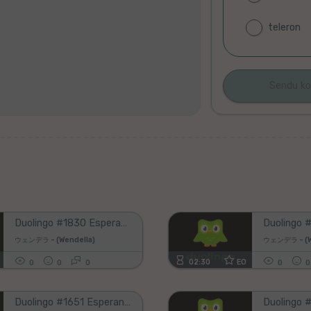
teleron
Ne
plenigu
ĉi
tiun
kampon,
se
vi
vidas
ĝin;)!
Duolingo #1830 Esperanto - English (Part 28 - Review All Lessons 9)
ウェンデラ - (Wendella)
ウェンデラ - (W
02:30
EO
0
0
0
0
0
Duolingo #1651 Esperanto - English (Part 29 - Review All Lessons 4)