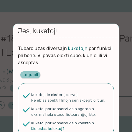
Jes, kuketoj!
#1841 Esperanto – English (Par
Tubaro uzas diversajn
kuketojn
por funkcii
l Lessons 10)
pli bone. Vi povas elekti sube, kiun el ili vi
akceptas.
(Wendella)
Legu pli
aŭ 3 jaroj
o
Ĉu ne?
Kuketoj de eksteraj servoj
Ne eblas spekti filmojn sen akcepti ĉi tiun.
do
Proponu ĝenrojn
Kuketoj por konservi viajn agordojn
ekz. malhela etoso, listoaranĝoj, ktp.
Kuketoj por konservi viajn kolektojn
Kio estas kolektoj?