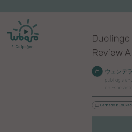
Iri
al
Korea
Vojaĝo
la
enhavo
Franca
Duolingo 
Itala
Ĉefpaĝen
Review Al
Pola
Germana
ウェンデラ - 
publikigis ant
Turka
en Esperant
Indonezia
Lernado k Eduka
Persa
Ĉina