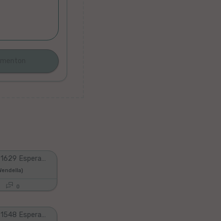
Duolingo #1629 Esperanto - English (Part 7 - Review All Lessons 4)
endella)
0
Duolingo #1548 Esperanto - English (Part 34 - Review All Lessons 1)