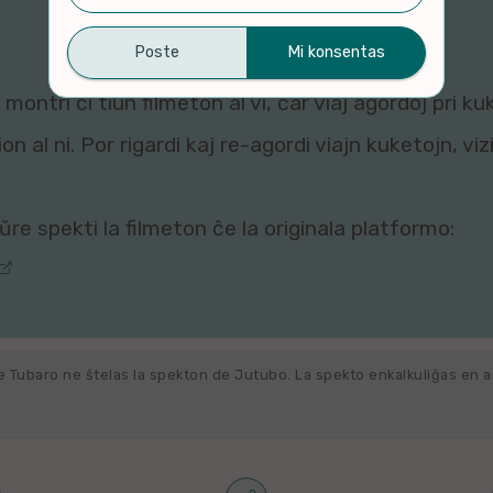
montri ĉi tiun filmeton al vi, ĉar viaj agordoj pri ku
n al ni. Por rigardi kaj re-agordi viajn kuketojn, vi
re spekti la filmeton ĉe la originala platformo:
e Tubaro ne ŝtelas la spekton de Jutubo. La spekto enkalkuliĝas en 