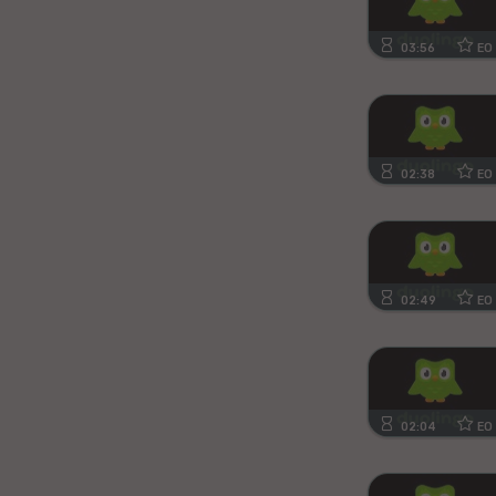
Kanura
03:56
EO
Afrikansa
Fiĝia
02:38
EO
Mongola
Ajmara
Bislamo
02:49
EO
Tamila
Somala
02:04
EO
Estona