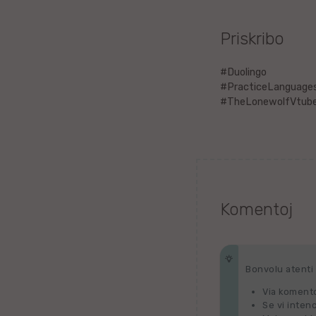
Litova
Priskribo
Urduo
#Duolingo
#PracticeLanguage
Dana
#TheLonewolfVtube
Abĥaza
Vjetnama
Frisa
Komentoj
Albana
Hinda
Bonvolu atenti p
Via komento
Asama
Se vi inten