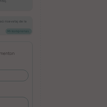
ntoj.
aŭ ricevataj de la
Mi komprenas.
omenton