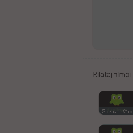
Tagaloga
Kazaĥa
iw
Malta
Kimra
Rilataj filmoj
Ujgura
vr
Islanda
03:13
EO
Romanĉa