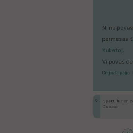
Galega
Hungara
Ni ne povas 
Malaja
permesas tio
Nederlanda
Kuketoj
.
Vi povas daŭ
Interlingvao
Originala paĝo
Ĉeĥa
zx
Spekti filmon ĉ
Araba
Jutubo.
Java