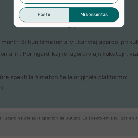
montri ĉi tiun filmeton al vi, ĉar viaj agordoj pri ku
n al ni. Por rigardi kaj re-agordi viajn kuketojn, vi
re spekti la filmeton ĉe la originala platformo:
e Tubaro ne ŝtelas la spekton de Jutubo. La spekto enkalkuliĝas en 