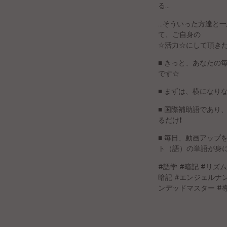
Belorusa
る…
…そういった方達と
Bretona
て、ご自身の
☆活力☆にして頂き
Finna
■ きっと、あなた
Kroata
です☆
■ まずは、横になり
Valona
■ 国際補助語であ
るだけ❗️
Hebrea
■ 毎日、動画アッ
Ganda
ト（語）の単語が身
#語学 #暗記 #リ
Latva
暗記 #エンジェルナンバー#2
ンデッドマスター #導
Serba
Uzbeka