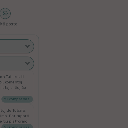
kti poste
ti poste
filmoj
n Tubaro, ili
toj, komentoj
ataj al tiuj ĉe
ata
 por aldoni la
denove por
Mi komprenas.
ntoj de Tubaro.
ilmo. Por raporti
e tiu platformo.
Mi komprenas.