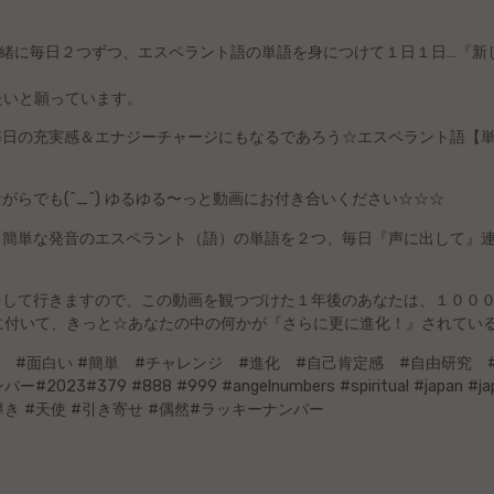
一緒に毎日２つずつ、エスペラント語の単語を身につけて１日１日…『新
たいと願っています。
の毎日の充実感＆エナジーチャージにもなるであろう☆エスペラント語【
ながらでも(^_^) ゆるゆる〜っと動画にお付き合いください☆☆☆
り、簡単な発音のエスペラント（語）の単語を２つ、毎日『声に出して』
プをして行きますので、この動画を観つづけた１年後のあなたは、１００
に付いて、きっと☆あなたの中の何かが『さらに更に進化！』されてい
ズム #面白い #簡単 #チャレンジ #進化 #自己肯定感 #自由研究 
023#379 #888 #999 #angelnumbers #spiritual #japan #
き #天使 #引き寄せ #偶然#ラッキーナンバー