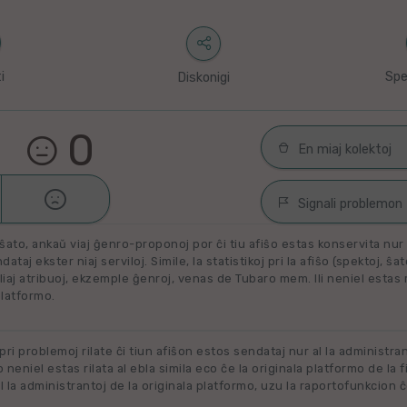
i
Spe
Diskonigi
0
En miaj kolektoj

Malŝati
Filmoj por spek
Signali problemon
Miaj plejŝatataj 
ŝato, ankaŭ viaj ĝenro-proponoj por ĉi tiu afiŝo estas konservita nur e
Spamaĵo
ataj ekster niaj serviloj. Simile, la statistikoj pri la afiŝo (spektoj, ŝa
liaj atribuoj, ekzemple ĝenroj, venas de Tubaro mem. Ili neniel estas ril
Maltaŭga aŭ Neril
Alklaku kolekton
platformo.
filmon. Alklaku 
Ne plu disponebla
forigi.
Renovigenda
 pri problemoj rilate ĉi tiun afiŝon estos sendataj nur al la administra
o neniel estas rilata al ebla simila eco ĉe la originala platformo de la f
 la administrantoj de la originala platformo, uzu la raportofunkcion ĉ