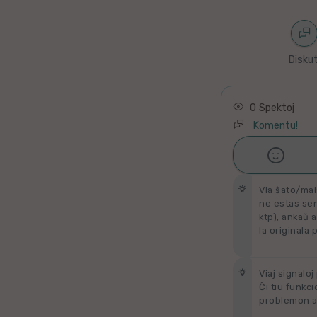
Latino
Ukraina
Diskut
Taja
Kataluna
0 Spektoj
Komentu!
Greka

Ŝati
Rumana
Via ŝato/mal
ne estas send
Sveda
ktp), ankaŭ a
la originala 
Bulgara
Slovaka
Viaj signaloj
Ĉi tiu funkci
problemon al
Bosna