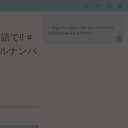




Serĉi
Kolektoj
Proponu
Viaj
agord
✨ Rigardu
Aperu.net
por vidi liston
de plej popularaj filmoj!
語で‼️ #
×
ジェルナンバ