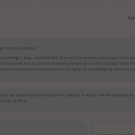
Kaŝ
ri la jenaj punktoj:
 publikiĝos tuje, senkontrole. Bonvolu ne enmeti personajn informo
cas komuniki kun la aŭtoro, komentu ankaŭ ĉe la oficiala paĝo de la fi
j aŭ insultaj komentoj povas esti forigitaj aŭ redaktitaj de administra
j ĉi tie estas konservataj nur en Tubaro. Ili estas neniel sendataj al, 
o de la filmo.