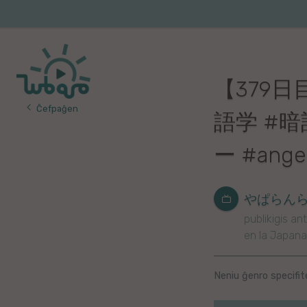
Iri
al
Korea
Vojaĝo
la
enhavo
Franca
【379日目
Itala
Ĉefpaĝen
語学 #暗
Pola
ー #ange
Germana
Turka
やぱらんらん-
publikigis ant
Indonezia
en la Japana
Persa
Neniu ĝenro specifit
Ĉina