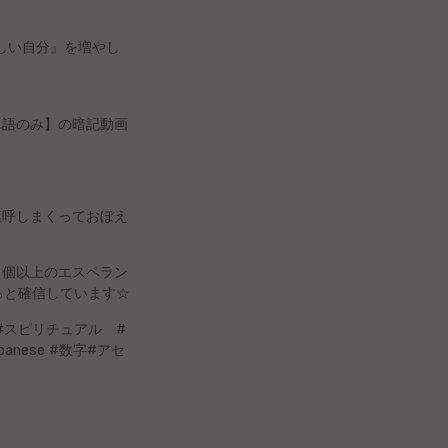
しい自分』を増やし
単語のみ】の暗記動画
連呼しまくっておぼえ
０個以上のエスペラン
ると確信しています☆
#スピリチュアル #
japanese #数字#アセ