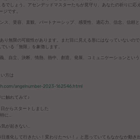
こるでしょう。アセンデッドマスターたちが見守り、あなたの祈りに応
ージです。
ランス、受容、直観、パートナーシップ、感受性、適応力、信念、信頼と
であり無限の可能性があります。まだ目に見える形にはなっていないので
んでいる「無限」を象徴します。
主義、自立、決断、情熱、熱中、創造、発展、コミュニケーションという
たい方は
eath.com/angelnumber-2023-162546.html
に触れてみて♪
４日からスタートしました
特に…
る気が起きない…
毎日進化して行きたい！変わりた〜い！』と思っていてもなかなか動き