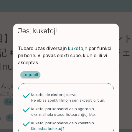
Jes, kuketoj!
】■ 888 ■ 999をエスペラント
Tubaro uzas diversajn
kuketojn
por funkcii
記 #888 #999 #379 #エン
pli bone. Vi povas elekti sube, kiun el ili vi
akceptas.
lnumbers #japanese #angel
Legu pli
japaranran
aŭ 3 jaroj
Kuketoj de eksteraj servoj
Ne eblas spekti filmojn sen akcepti ĉi tiun.
Ĉu en Esperanto?
Kuketoj por konservi viajn agordojn
ekz. malhela etoso, listoaranĝoj, ktp.
Proponu ĝenrojn
e.
Kuketoj por konservi viajn kolektojn
Kio estas kolektoj?