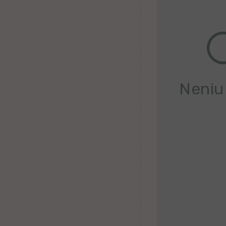
Kanura
Afrikansa
Fiĝia
Mongola
Neniu
Ajmara
Bislamo
Tamila
Somala
Estona