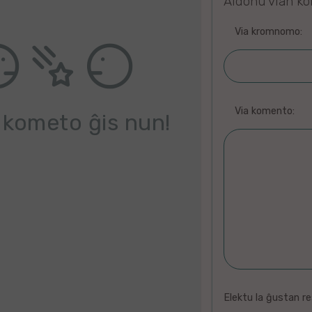
Aldonu vian k
Via kromnomo:
Via komento:
 kometo ĝis nun!
Elektu la ĝustan r