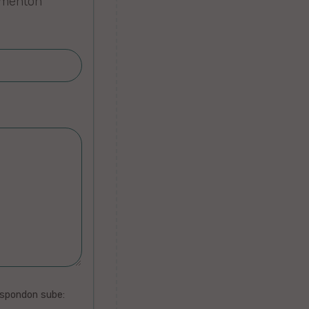
omenton
espondon sube: