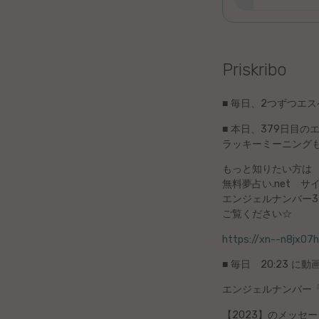
Litova
Urduo
Priskribo
Dana
■ 毎日、2つずつエ
Abĥaza
■ 本日、379日目の
ラッキーミーニングも
Vjetnama
もっと知りたい方は
無料夢占い.net 
Frisa
エンジェルナンバー37
ご覧ください☆
Albana
https://xn--n8jx07
Hinda
■ 毎日 20:23 に
エンジェルナンバー「
Asama
【2023】のメッセ