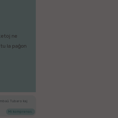
ketoj ne
zitu la paĝon
ambaŭ Tubaro kaj
Mi komprenas.