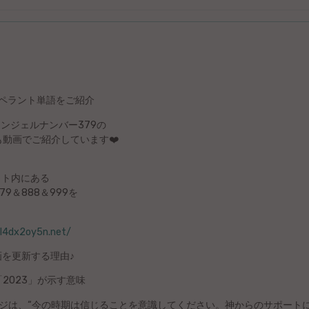
スペラント単語をご紹介
エンジェルナンバー379の
動画でご紹介しています❤️
サイト内にある
9＆888＆999を
hl4dx2oy5n.net/
動画を更新する理由♪
2023」が示す意味
ージは、“今の時期は信じることを意識してください。神からのサポート