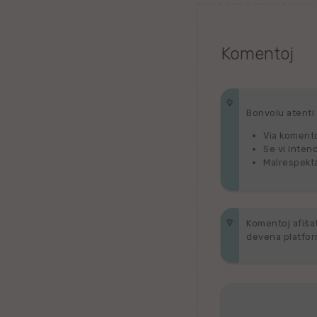
Tagaloga
Komentoj
Kazaĥa
iw
Bonvolu atenti p
Malta
Via komento
Se vi inten
Kimra
Malrespekta
Ujgura
Komentoj afiŝata
vr
devena platform
Islanda
Romanĉa