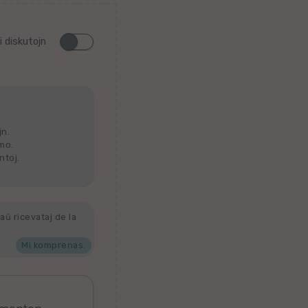
i diskutojn
jn.
lmo.
ntoj.
aŭ ricevataj de la
Mi komprenas.