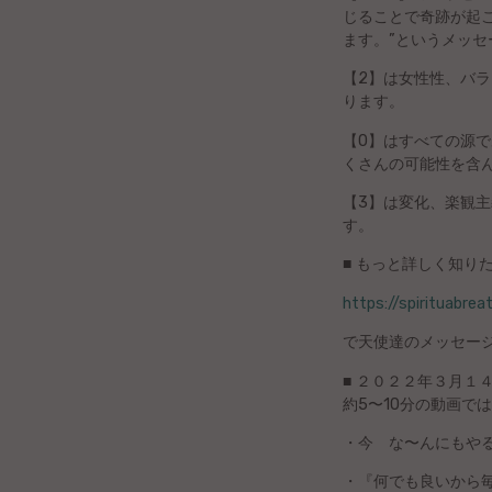
じることで奇跡が起
Bengala
ます。”というメッセ
dk
【2】は女性性、バ
ります。
Norvega
【0】はすべての源
くさんの可能性を含
Bukmolo
Eŭska
【3】は変化、楽観
す。
Azerbajĝana
■ もっと詳しく知り
Gvarania
https://spirituabr
Slovena
で天使達のメッセージ
■ ２０２２年３月１
Norvega
約5〜10分の動画では
Kurda
・今 な〜んにもや
・『何でも良いから