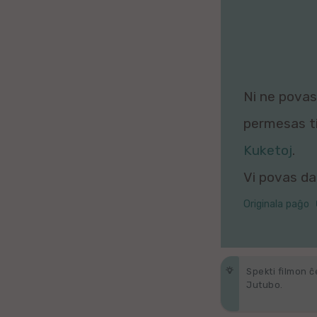
Galega
Hungara
Malaja
Ni ne povas 
Nederlanda
permesas tio
Kuketoj
.
Interlingvao
Vi povas daŭ
Ĉeĥa
Originala paĝo
zx
Araba
Spekti filmon ĉ
Java
Jutubo.