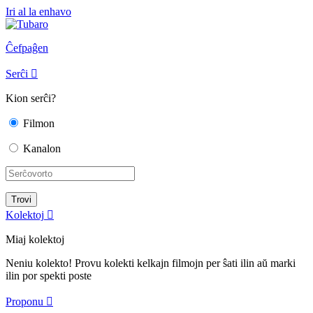
Iri al la enhavo
Ĉefpaĝen
Serĉi

Kion serĉi?
Filmon
Kanalon
Kolektoj

Miaj kolektoj
Neniu kolekto! Provu kolekti kelkajn filmojn per ŝati ilin aŭ marki
ilin por spekti poste
Proponu
