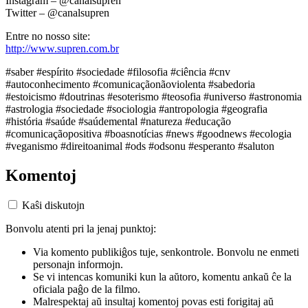
Instagram – @canalsupren
Twitter – @canalsupren
Entre no nosso site:
http://www.supren.com.br
#saber #espírito #sociedade #filosofia #ciência #cnv
#autoconhecimento #comunicaçãonãoviolenta #sabedoria
#estoicismo #doutrinas #esoterismo #teosofia #universo #astronomia
#astrologia #sociedade #sociologia #antropologia #geografia
#história #saúde #saúdemental #natureza #educação
#comunicaçãopositiva #boasnotícias #news #goodnews #ecologia
#veganismo #direitoanimal #ods #odsonu #esperanto #saluton
Komentoj
Kaŝi diskutojn
Bonvolu atenti pri la jenaj punktoj:
Via komento publikiĝos tuje, senkontrole. Bonvolu ne enmeti
personajn informojn.
Se vi intencas komuniki kun la aŭtoro, komentu ankaŭ ĉe la
oficiala paĝo de la filmo.
Malrespektaj aŭ insultaj komentoj povas esti forigitaj aŭ