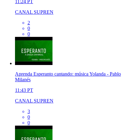
11:24
PT
CANAL SUPREN
2
0
0
Aprenda Esperanto cantando: música Yolanda - Pablo
Milanés
11:43
PT
CANAL SUPREN
3
0
0