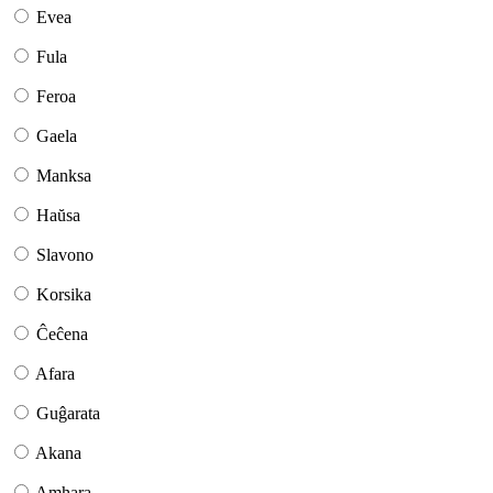
Evea
Fula
Feroa
Gaela
Manksa
Haŭsa
Slavono
Korsika
Ĉeĉena
Afara
Guĝarata
Akana
Amhara