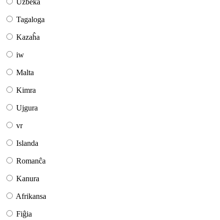
Uzbeka
Tagaloga
Kazaĥa
iw
Malta
Kimra
Ujgura
vr
Islanda
Romanĉa
Kanura
Afrikansa
Fiĝia