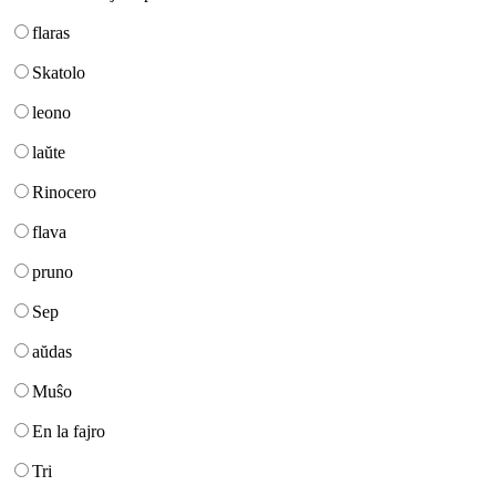
flaras
Skatolo
leono
laŭte
Rinocero
flava
pruno
Sep
aŭdas
Muŝo
En la fajro
Tri