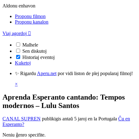
Aldonu enhavon
Proponu filmon
Proponu kanalon
Viaj agordoj

Malhele
Sen diskutoj
Historiaj eventoj
Kuketoj
✨ Rigardu
Aperu.net
por vidi liston de plej popularaj filmoj!
×
Aprenda Esperanto cantando: Tempos
modernos – Lulu Santos
CANAL SUPREN
publikigis antaŭ 5 jaroj
en la Portugala
Ĉu en
Esperanto?
Neniu ĝenro specifite.