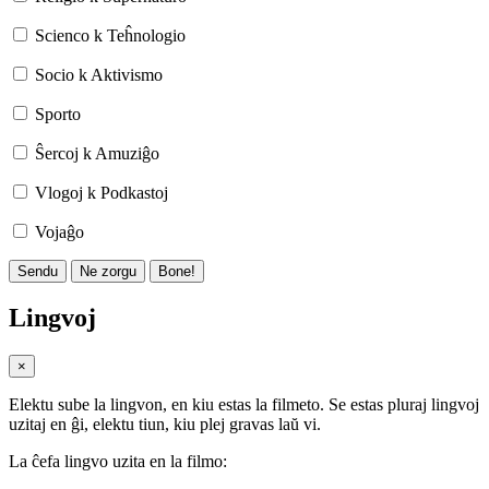
Scienco k Teĥnologio
Socio k Aktivismo
Sporto
Ŝercoj k Amuziĝo
Vlogoj k Podkastoj
Vojaĝo
Sendu
Ne zorgu
Bone!
Lingvoj
×
Elektu sube la lingvon, en kiu estas la filmeto. Se estas pluraj lingvoj
uzitaj en ĝi, elektu tiun, kiu plej gravas laŭ vi.
La ĉefa lingvo uzita en la filmo: