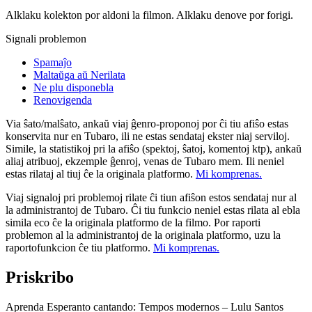
Alklaku kolekton por aldoni la filmon. Alklaku denove por forigi.
Signali problemon
Spamaĵo
Maltaŭga aŭ Nerilata
Ne plu disponebla
Renovigenda
Via ŝato/malŝato, ankaŭ viaj ĝenro-proponoj por ĉi tiu afiŝo estas
konservita nur en Tubaro, ili ne estas sendataj ekster niaj serviloj.
Simile, la statistikoj pri la afiŝo (spektoj, ŝatoj, komentoj ktp), ankaŭ
aliaj atribuoj, ekzemple ĝenroj, venas de Tubaro mem. Ili neniel
estas rilataj al tiuj ĉe la originala platformo.
Mi komprenas.
Viaj signaloj pri problemoj rilate ĉi tiun afiŝon estos sendataj nur al
la administrantoj de Tubaro. Ĉi tiu funkcio neniel estas rilata al ebla
simila eco ĉe la originala platformo de la filmo. Por raporti
problemon al la administrantoj de la originala platformo, uzu la
raportofunkcion ĉe tiu platformo.
Mi komprenas.
Priskribo
Aprenda Esperanto cantando: Tempos modernos – Lulu Santos