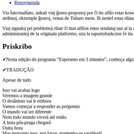
Renovigenda
Via ŝato/malŝato, ankaŭ viaj ĝenro-proponoj por ĉi tiu afiŝo estas konserv
atribuoj, ekzemple ĝenroj, venas de Tubaro mem. Ili neniel estas rilataj
Viaj signaloj pri problemoj rilate ĉi tiun afiŝon estos sendataj nur al l
administrantoj de la originala platformo, uzu la raportofunkcion ĉe ti
Priskribo
✔Nesta edição do programa “Esperanto em 3 minutos”, conheça alguma
✔TRADUÇÃO
Apesar de tudo
Isso vai acabar logo
Veremos a imagem grande
O desânimo vai ir embora
Vamos começar a responder as perguntas
O mundo vai ser diferente
Nem todo mundo viverá até então
A hora pós-praga chegará
Outra hora
Mas enquanto isso, por favor, mantenha-se saudável!