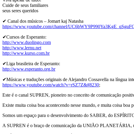
Cuide de seus familiares
seus seres queridos
✔ Canal dos músicos – Jomart kaj Natasha
https://www.youtube.com/channel/UC6bWY9P990Ya3KgE_qSguF
✔Cursos de Esperanto:
http://www.duolingo.com
http://www.lernu.net
http://www.kurso.com.br
✔Liga brasileira de Esperanto:
http://www.esperanto.org.br
✔Músicas e traduções originais de Alejandro Cossavella na língua int
https://www.youtube.com/watch?v=rSZ7Z&#8230
;
Este é o canal SUPREN, pioneiro no conceito de comunicação positiva
Existe muita coisa boa acontecendo nesse mundo, e muita coisa boa po
Somos um espaço para o desenvolvimento do SABER, do ES
A SUPREN é o braço de comunicação da UNIÃO PLANETÁRIA, uma org