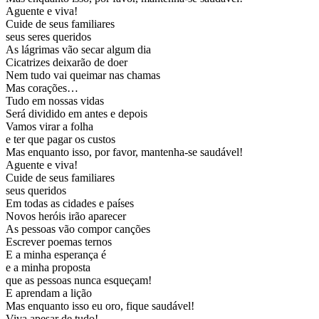
Aguente e viva!
Cuide de seus familiares
seus seres queridos
As lágrimas vão secar algum dia
Cicatrizes deixarão de doer
Nem tudo vai queimar nas chamas
Mas corações…
Tudo em nossas vidas
Será dividido em antes e depois
Vamos virar a folha
e ter que pagar os custos
Mas enquanto isso, por favor, mantenha-se saudável!
Aguente e viva!
Cuide de seus familiares
seus queridos
Em todas as cidades e países
Novos heróis irão aparecer
As pessoas vão compor canções
Escrever poemas ternos
E a minha esperança é
e a minha proposta
que as pessoas nunca esqueçam!
E aprendam a lição
Mas enquanto isso eu oro, fique saudável!
Viva apesar de tudo!