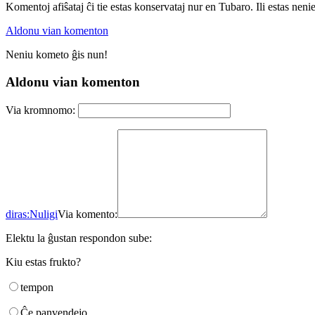
Komentoj afiŝataj ĉi tie estas konservataj nur en Tubaro. Ili estas neni
Aldonu vian komenton
Neniu kometo ĝis nun!
Aldonu vian komenton
Via kromnomo:
diras:
Nuligi
Via komento:
Elektu la ĝustan respondon sube:
Kiu estas frukto?
tempon
Ĉe panvendejo