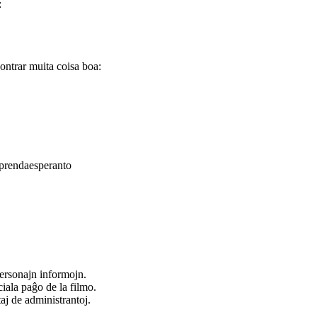
:
ontrar muita coisa boa:
prendaesperanto
ersonajn informojn.
iala paĝo de la filmo.
taj de administrantoj.