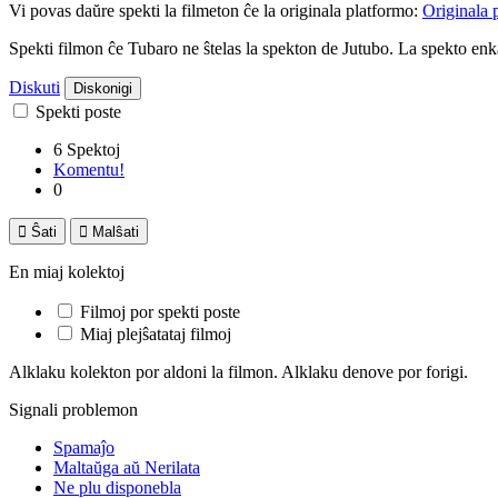
Vi povas daŭre spekti la filmeton ĉe la originala platformo:
Originala 
Spekti filmon ĉe Tubaro ne ŝtelas la spekton de Jutubo. La spekto e
Diskuti
Diskonigi
Spekti poste
6 Spektoj
Komentu!
0

Ŝati

Malŝati
En miaj kolektoj
Filmoj por spekti poste
Miaj plejŝatataj filmoj
Alklaku kolekton por aldoni la filmon. Alklaku denove por forigi.
Signali problemon
Spamaĵo
Maltaŭga aŭ Nerilata
Ne plu disponebla