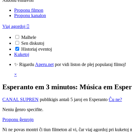
Aldonu enhavon
Proponu filmon
Proponu kanalon
Viaj agordoj

Malhele
Sen diskutoj
Historiaj eventoj
Kuketoj
✨ Rigardu
Aperu.net
por vidi liston de plej popularaj filmoj!
×
Esperanto em 3 minutos: Música em Esper
CANAL SUPREN
publikigis antaŭ 5 jaroj
en Esperanto
Ĉu ne?
Neniu ĝenro specifite.
Proponu ĝenrojn
Ni ne povas montri ĉi tiun filmeton al vi, ĉar viaj agordoj pri kuketoj 