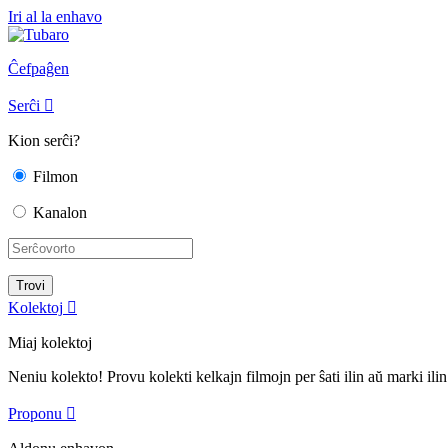
Iri al la enhavo
Ĉefpaĝen
Serĉi

Kion serĉi?
Filmon
Kanalon
Kolektoj

Miaj kolektoj
Neniu kolekto! Provu kolekti kelkajn filmojn per ŝati ilin aŭ marki ilin
Proponu
