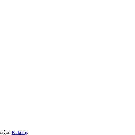
a paĝon
Kuketoj
.