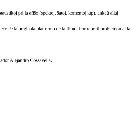
atistikoj pri la afiŝo (spektoj, ŝatoj, komentoj ktp), ankaŭ aliaj
a eco ĉe la originala platformo de la filmo. Por raporti problemon al la
ador Alejandro Cossavella.