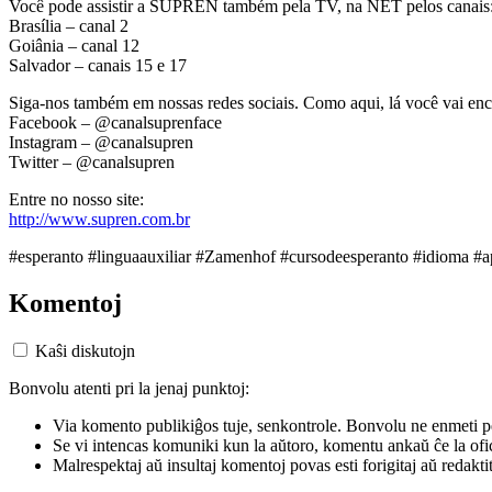
Você pode assistir a SUPREN também pela TV, na NET pelos canais
Brasília – canal 2
Goiânia – canal 12
Salvador – canais 15 e 17
Siga-nos também em nossas redes sociais. Como aqui, lá você vai enc
Facebook – @canalsuprenface
Instagram – @canalsupren
Twitter – @canalsupren
Entre no nosso site:
http://www.supren.com.br
#esperanto #linguaauxiliar #Zamenhof #cursodeesperanto #idioma #a
Komentoj
Kaŝi diskutojn
Bonvolu atenti pri la jenaj punktoj:
Via komento publikiĝos tuje, senkontrole. Bonvolu ne enmeti p
Se vi intencas komuniki kun la aŭtoro, komentu ankaŭ ĉe la ofic
Malrespektaj aŭ insultaj komentoj povas esti forigitaj aŭ redakti