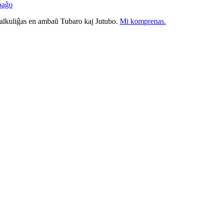
paĝo
nkalkuliĝas en ambaŭ Tubaro kaj Jutubo.
Mi komprenas.