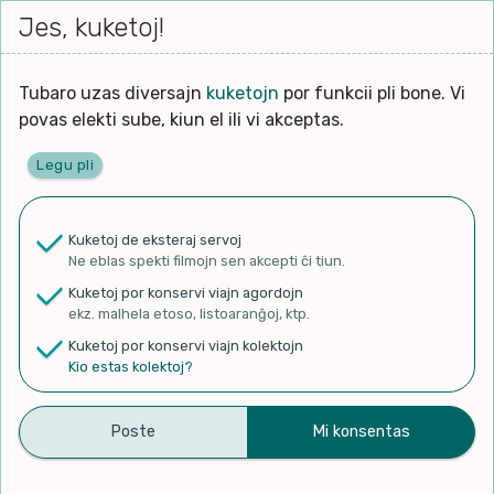
Iri




elektu
Jes, kuketoj!
Serĉi
Kolektoj
Proponu
Viaj
al
Filmo
tiun,
agord
la
kiu
enhavo
Tubaro uzas diversajn
kuketojn
por funkcii pli bone. Vi
Filozofio
plej
Ĉefpaĝen
povas elekti sube, kiun el ili vi akceptas.
gravas
Kulturo k Historio
laŭ
Legu pli
vi.
Lernado k Edukado
✨ Rigardu
Aperu.net
por vidi liston
de plej popularaj filmoj!
u
Ne
Kuketoj de eksteraj servoj
×
La
Lingvoj
Ne eblas spekti filmojn sen akcepti ĉi tiun.
ĉefa
zorgu
Kuketoj por konservi viajn agordojn
lingvo
Ludoj
ekz. malhela etoso, listoaranĝoj, ktp.
uzita
Kuketoj por konservi viajn kolektojn
en
Manĝoj k Kuirado
Kio estas kolektoj?
Landoj Kun Plej Da
la
filmo:
Muziko
Migrantoj
Naturo k Medio
Filtru