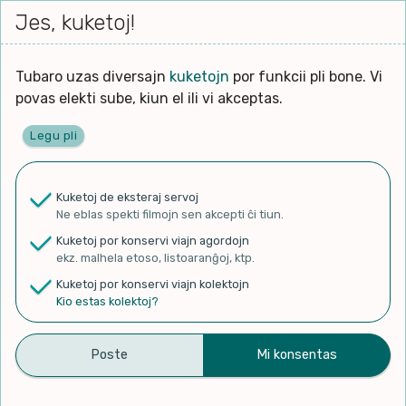
Iri




elektu
Jes, kuketoj!
Serĉi
Kolektoj
Proponu
Viaj
al
Filmo
tiun,
agord
la
kiu
enhavo
Tubaro uzas diversajn
kuketojn
por funkcii pli bone. Vi
Filozofio
plej
povas elekti sube, kiun el ili vi akceptas.
gravas
Kulturo k Historio
laŭ
Legu pli
vi.
Ĉefpaĝen
Lernado k Edukado
u
Ne
Kuketoj de eksteraj servoj
La
Lingvoj
Ne eblas spekti filmojn sen akcepti ĉi tiun.
ĉefa
✨ Rigardu
Aperu.net
por vidi liston
zorgu
Kuketoj por konservi viajn agordojn
de plej popularaj filmoj!
lingvo
Ludoj
ekz. malhela etoso, listoaranĝoj, ktp.
×
uzita
Kuketoj por konservi viajn kolektojn
en
Manĝoj k Kuirado
Kio estas kolektoj?
la
filmo:
Muziko
Fentanilo, Ĉu Venonta
Naturo k Medio
Filtru