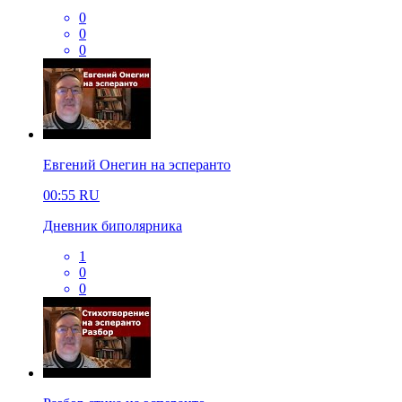
0
0
0
Евгений Онегин на эсперанто
00:55
RU
Дневник биполярника
1
0
0