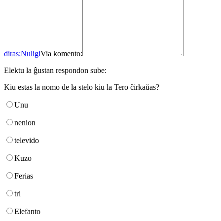
diras:
Nuligi
Via komento:
Elektu la ĝustan respondon sube:
Kiu estas la nomo de la stelo kiu la Tero ĉirkaŭas?
Unu
nenion
televido
Kuzo
Ferias
tri
Elefanto