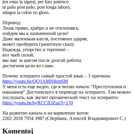
jen estas la signoj, per kies potenco
ni paŝo post paŝo, post longa laboro,
atingos la celon en gloro.
Перевод:
Лишь прямо, храбро и не отклоняясь,
пойдем мы к назначенной цели!
Даже маленькая капля, постоянно ударяя,
может пробурить гранитную скалу.
Надежда, упорство и терпение –
вот чьей силой,
мы шаг за шагом после долгой работы
достигнем цели во славе.
Почему эсперанто самый простой язык – 3 причины
https://youtu.be/QQ1AMN8rmSM
У меня есть еще видео, где я читаю начало “Преступления и
наказания” Достоевского в переводе на эсперанто. Там можно
послушать, как звучит прозаический текст на эсперанто:
https://youtu.be/hyRCCfI3Zus?t=170
На развитие канала и на кормление котов:
2202 2018 7954 3987 (Сбербанк, Алексей Владимирович С.)
Komentoj