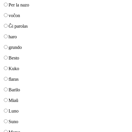
Per la nazo
voĉon
Ĝi parolas
haro
grundo
Besto
Kuko
flaras
Barilo
Miaŭ
Luno
Suno