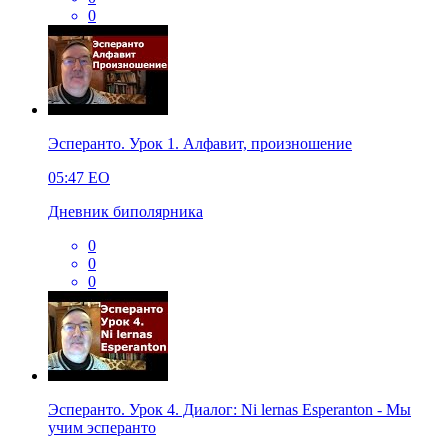
0
Эсперанто. Урок 1. Алфавит, произношение
05:47
EO
Дневник биполярника
0
0
0
Эсперанто. Урок 4. Диалог: Ni lernas Esperanton - Мы
учим эсперанто