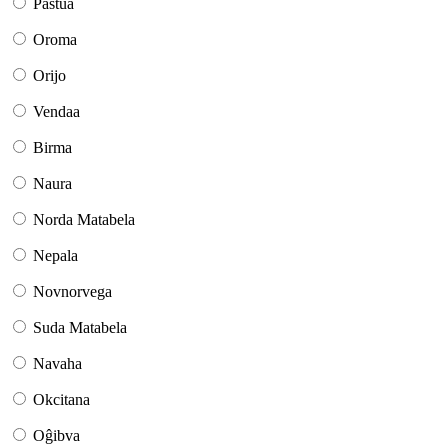
Paŝtua
Oroma
Orijo
Vendaa
Birma
Naura
Norda Matabela
Nepala
Novnorvega
Suda Matabela
Navaha
Okcitana
Oĝibva