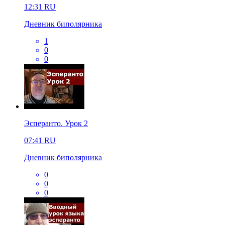
12:31
RU
Дневник биполярника
1
0
0
Эсперанто. Урок 2
07:41
RU
Дневник биполярника
0
0
0