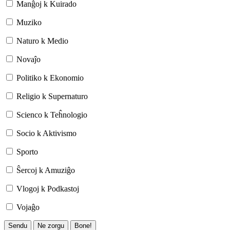
Manĝoj k Kuirado
Muziko
Naturo k Medio
Novaĵo
Politiko k Ekonomio
Religio k Supernaturo
Scienco k Teĥnologio
Socio k Aktivismo
Sporto
Ŝercoj k Amuziĝo
Vlogoj k Podkastoj
Vojaĝo
Sendu
Ne zorgu
Bone!