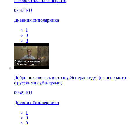
Разбор стиха на эсперанто
07:43
RU
Дневник биполярника
1
0
0
Добро пожаловать в страну Эсперантиду! (на эсперанто
с русскими субтитрами)
00:49
RU
Дневник биполярника
1
0
0