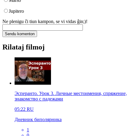
Marso
Jupitero
Ne plenigu ĉi tiun kampon, se vi vidas ĝin;)!
Rilataj filmoj
Эсперанто. Урок 3. Личные местоимения, спряжение,
знакомство с падежами
05:22
RU
Дневник биполярника
1
0