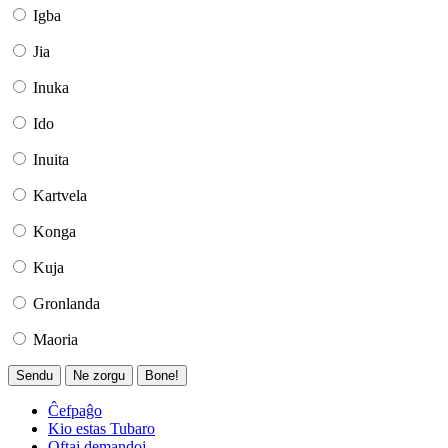
Igba
Jia
Inuka
Ido
Inuita
Kartvela
Konga
Kuja
Gronlanda
Maoria
Sendu
Ne zorgu
Bone!
Ĉefpaĝo
Kio estas Tubaro
Oftaj demandoj