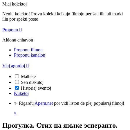
Miaj kolektoj
Neniu kolekto! Provu kolekti kelkajn filmojn per ŝati ilin aŭ marki
ilin por spekti poste
Proponu

Aldonu enhavon
Proponu filmon
Proponu kanalon
Viaj agordoj

Malhele
Sen diskutoj
Historiaj eventoj
Kuketoj
✨ Rigardu
Aperu.net
por vidi liston de plej popularaj filmoj!
×
Прогулка. Стих на языке эсперанто.