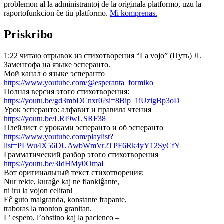
problemon al la administrantoj de la originala platformo, uzu la
raportofunkcion ĉe tiu platformo.
Mi komprenas.
Priskribo
1:22 читаю отрывок из стихотворения “La vojo” (Путь) Л.
Заменгофа на языке эсперанто.
Мой канал о языке эсперанто
https://www.youtube.com/@esperanta_formiko
Полная версия этого стихотворения:
https://youtu.be/gd3mbDCnxr0?si=8Bip_1iUzigBp3oD
Урок эсперанто: алфавит и правила чтения
https://youtu.be/LRI9wUSRF38
Плейлист с уроками эсперанто и об эсперанто
https://www.youtube.com/playlist?
list=PLWu4X56DUAwbWmVr2TPF6Rk4yY12SyCfY
Грамматический разбор этого стихотворения
https://youtu.be/3IdHMy0OmaI
Вот оригинальный текст стихотворения:
Nur rekte, kuraĝe kaj ne flankiĝante,
ni iru la vojon celitan!
Eĉ guto malgranda, konstante frapante,
traboras la monton granitan.
L’ espero, l’obstino kaj la pacienco –