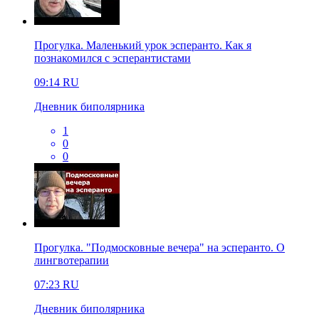
Прогулка. Маленький урок эсперанто. Как я
познакомился с эсперантистами
09:14
RU
Дневник биполярника
1
0
0
Прогулка. "Подмосковные вечера" на эсперанто. О
лингвотерапии
07:23
RU
Дневник биполярника