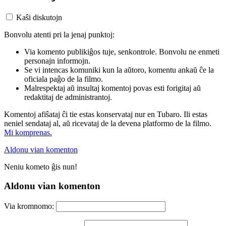
Kaŝi diskutojn
Bonvolu atenti pri la jenaj punktoj:
Via komento publikiĝos tuje, senkontrole. Bonvolu ne enmeti
personajn informojn.
Se vi intencas komuniki kun la aŭtoro, komentu ankaŭ ĉe la
oficiala paĝo de la filmo.
Malrespektaj aŭ insultaj komentoj povas esti forigitaj aŭ
redaktitaj de administrantoj.
Komentoj afiŝataj ĉi tie estas konservataj nur en Tubaro. Ili estas
neniel sendataj al, aŭ ricevataj de la devena platformo de la filmo.
Mi komprenas.
Aldonu vian komenton
Neniu kometo ĝis nun!
Aldonu vian komenton
Via kromnomo: