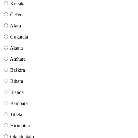
Korsika
Ĉeĉena
Afara
Guĝarata
Akana
Amhara
Baŝkira
Bihara
Irlanda
Bambara
Tibeta
Hirimotuo
Okcidentalo