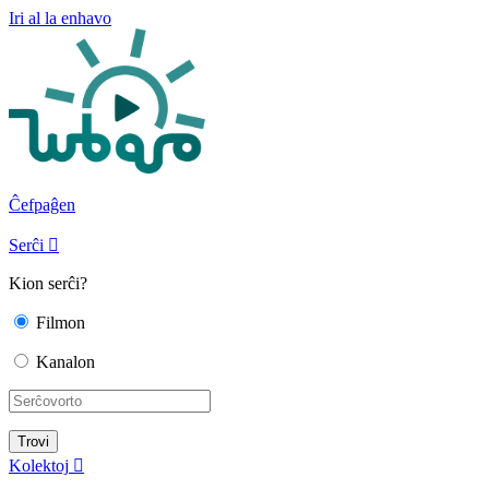
Iri al la enhavo
Ĉefpaĝen
Serĉi

Kion serĉi?
Filmon
Kanalon
Kolektoj
