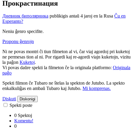
Прокрастинация
Дневник биполярника
publikigis antaŭ 4 jaroj
en la Rusa
Ĉu en
Esperanto?
Neniu ĝenro specifite.
Proponu ĝenrojn
Ni ne povas montri ĉi tiun filmeton al vi, ĉar viaj agordoj pri kuketoj
ne permesas tion al ni. Por rigardi kaj re-agordi viajn kuketojn, vizitu
la paĝon
Kuketoj
.
Vi povas daŭre spekti la filmeton ĉe la originala platformo:
Originala
paĝo
Spekti filmon ĉe Tubaro ne ŝtelas la spekton de Jutubo. La spekto
enkalkuliĝas en ambaŭ Tubaro kaj Jutubo.
Mi komprenas.
Diskuti
Diskonigi
Spekti poste
0 Spektoj
Komentu!
0