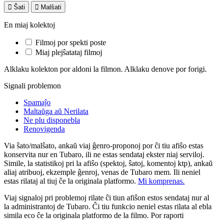

Ŝati

Malŝati
En miaj kolektoj
Filmoj por spekti poste
Miaj plejŝatataj filmoj
Alklaku kolekton por aldoni la filmon. Alklaku denove por forigi.
Signali problemon
Spamaĵo
Maltaŭga aŭ Nerilata
Ne plu disponebla
Renovigenda
Via ŝato/malŝato, ankaŭ viaj ĝenro-proponoj por ĉi tiu afiŝo estas
konservita nur en Tubaro, ili ne estas sendataj ekster niaj serviloj.
Simile, la statistikoj pri la afiŝo (spektoj, ŝatoj, komentoj ktp), ankaŭ
aliaj atribuoj, ekzemple ĝenroj, venas de Tubaro mem. Ili neniel
estas rilataj al tiuj ĉe la originala platformo.
Mi komprenas.
Viaj signaloj pri problemoj rilate ĉi tiun afiŝon estos sendataj nur al
la administrantoj de Tubaro. Ĉi tiu funkcio neniel estas rilata al ebla
simila eco ĉe la originala platformo de la filmo. Por raporti