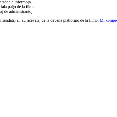
ersonajn informojn.
iala paĝo de la filmo.
taj de administrantoj.
el sendataj al, aŭ ricevataj de la devena platformo de la filmo.
Mi kompre