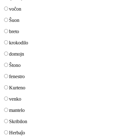
voĉon
Ŝuon
breto
krokodilo
domojn
Ŝtono
fenestro
Kurteno
venko
mantelo
Skribilon
Herbaĵo