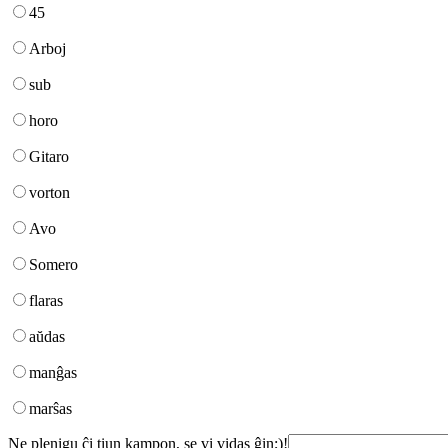
45
Arboj
sub
horo
Gitaro
vorton
Avo
Somero
flaras
aŭdas
manĝas
marŝas
Ne plenigu ĉi tiun kampon, se vi vidas ĝin;)!