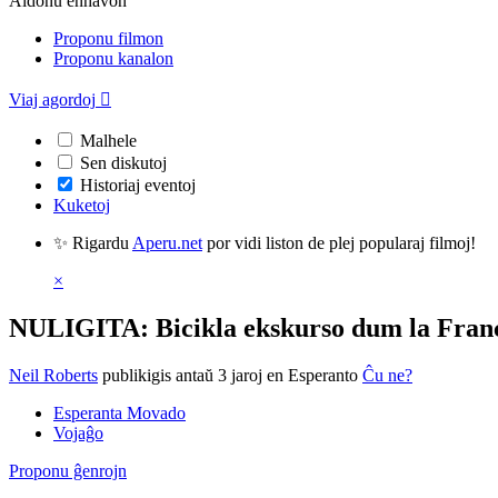
Aldonu enhavon
Proponu filmon
Proponu kanalon
Viaj agordoj

Malhele
Sen diskutoj
Historiaj eventoj
Kuketoj
✨ Rigardu
Aperu.net
por vidi liston de plej popularaj filmoj!
×
NULIGITA: Bicikla ekskurso dum la Fran
Neil Roberts
publikigis antaŭ 3 jaroj
en Esperanto
Ĉu ne?
Esperanta Movado
Vojaĝo
Proponu ĝenrojn