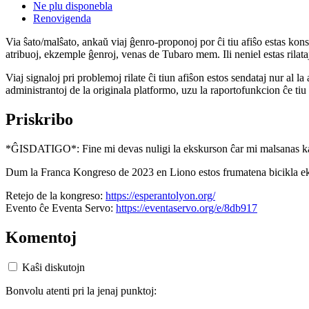
Ne plu disponebla
Renovigenda
Via ŝato/malŝato, ankaŭ viaj ĝenro-proponoj por ĉi tiu afiŝo estas konserv
atribuoj, ekzemple ĝenroj, venas de Tubaro mem. Ili neniel estas rilataj
Viaj signaloj pri problemoj rilate ĉi tiun afiŝon estos sendataj nur al l
administrantoj de la originala platformo, uzu la raportofunkcion ĉe ti
Priskribo
*ĜISDATIGO*: Fine mi devas nuligi la ekskurson ĉar mi malsanas kaj n
Dum la Franca Kongreso de 2023 en Liono estos frumatena bicikla eks
Retejo de la kongreso:
https://esperantolyon.org/
Evento ĉe Eventa Servo:
https://eventaservo.org/e/8db917
Komentoj
Kaŝi diskutojn
Bonvolu atenti pri la jenaj punktoj: