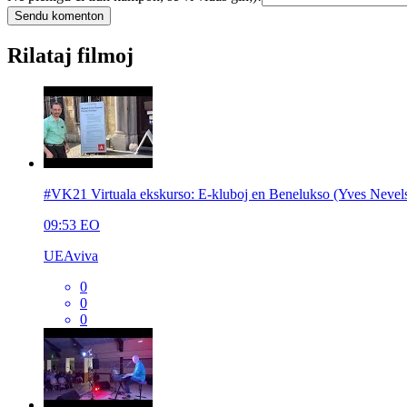
Rilataj filmoj
#VK21 Virtuala ekskurso: E-kluboj en Benelukso (Yves Nevel
09:53
EO
UEAviva
0
0
0