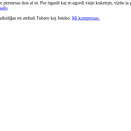
ne permesas tion al ni. Por rigardi kaj re-agordi viajn kuketojn, vizitu l
paĝo
nkalkuliĝas en ambaŭ Tubaro kaj Jutubo.
Mi komprenas.