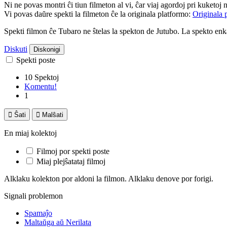
Ni ne povas montri ĉi tiun filmeton al vi, ĉar viaj agordoj pri kuketoj 
Vi povas daŭre spekti la filmeton ĉe la originala platformo:
Originala 
Spekti filmon ĉe Tubaro ne ŝtelas la spekton de Jutubo. La spekto e
Diskuti
Diskonigi
Spekti poste
10 Spektoj
Komentu!
1

Ŝati

Malŝati
En miaj kolektoj
Filmoj por spekti poste
Miaj plejŝatataj filmoj
Alklaku kolekton por aldoni la filmon. Alklaku denove por forigi.
Signali problemon
Spamaĵo
Maltaŭga aŭ Nerilata