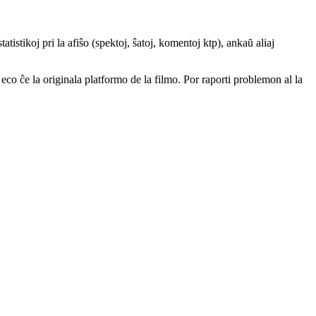
atistikoj pri la afiŝo (spektoj, ŝatoj, komentoj ktp), ankaŭ aliaj
a eco ĉe la originala platformo de la filmo. Por raporti problemon al la