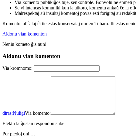
Via komento publikiĝos tuje, senkontrole. Bonvolu ne enmeti p
Se vi intencas komuniki kun la aŭtoro, komentu ankaŭ ĉe la ofic
Malrespektaj aŭ insultaj komentoj povas esti forigitaj aŭ redakti
Komentoj afiŝataj ĉi tie estas konservataj nur en Tubaro. Ili estas neni
Aldonu vian komenton
Neniu kometo ĝis nun!
Aldonu vian komenton
Via kromnomo:
diras:
Nuligi
Via komento:
Elektu la ĝustan respondon sube:
Per piedoj oni …