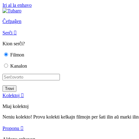
Iri al la enhavo
Ĉefpaĝen
Serĉi

Kion serĉi?
Filmon
Kanalon
Kolektoj

Miaj kolektoj
Neniu kolekto! Provu kolekti kelkajn filmojn per ŝati ilin aŭ marki ilin
Proponu
