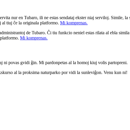
ita nur en Tubaro, ili ne estas sendataj ekster niaj serviloj. Simile, la st
 al tiuj ĉe la originala platformo.
Mi komprenas.
a administrantoj de Tubaro. Ĉi tiu funkcio neniel estas rilata al ebla simil
u platformo.
Mi komprenas.
i povas gvidi ĝin. Mi pardonpetas al la homoj kiuj volis partopreni.
kurso al la proksima naturparko por vidi la sunleviĝon. Venu kun ni!