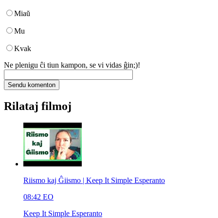
Miaŭ
Mu
Kvak
Ne plenigu ĉi tiun kampon, se vi vidas ĝin;)!
Rilataj filmoj
Riismo kaj Ĝiismo | Keep It Simple Esperanto
08:42
EO
Keep It Simple Esperanto