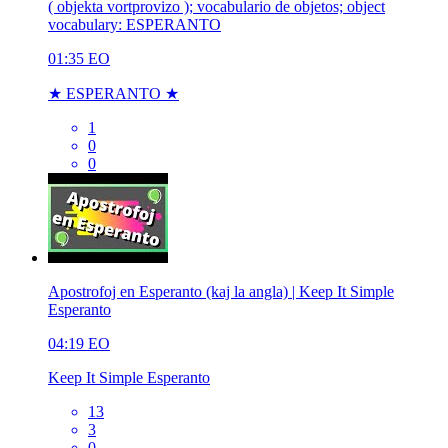
( objekta vortprovizo ); vocabulario de objetos; object
vocabulary: ESPERANTO
01:35
EO
★ ESPERANTO ★
1
0
0
Apostrofoj en Esperanto (kaj la angla) | Keep It Simple
Esperanto
04:19
EO
Keep It Simple Esperanto
13
3
0