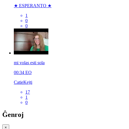
★ ESPERANTO ★
1
0
0
mi volas esti sola
00:34
EO
CatieKejti
17
1
0
Ĝenroj
×