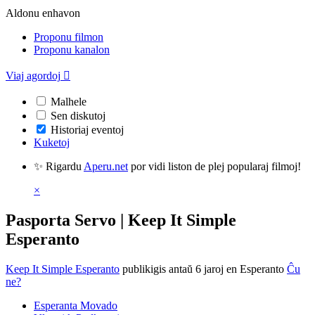
Aldonu enhavon
Proponu filmon
Proponu kanalon
Viaj agordoj

Malhele
Sen diskutoj
Historiaj eventoj
Kuketoj
✨ Rigardu
Aperu.net
por vidi liston de plej popularaj filmoj!
×
Pasporta Servo | Keep It Simple
Esperanto
Keep It Simple Esperanto
publikigis antaŭ 6 jaroj
en Esperanto
Ĉu
ne?
Esperanta Movado