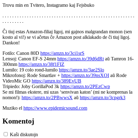
Trovu min en Tvitero, Instagramo kaj Fejsbuko
. . . . . . . . . . . . . . . . . . . . . . . . . . . . . . . . . . . . . . . . . . . . . . . . . . . . . .
. . . . . . . . .
Ĉi tiuj estas Amazon-filiaj ligoj, mi gajnos malgrandan monon (sen
kosto al vi!) se vi aĉetus ĉe Amazon post alklakado de ĉi tiuj ligoj.
Dankon!
Fotilo: Canon 80D
https://amzn.to/3ci1srS
Lensoj: Canon EF-S 24mm
https://amzn.to/39d6dRt
aŭ Tamron 16-
300mm
https://amzn.to/38f1FIZ
Lumilo: 19 colo rond-lumilo
https://amzn.to/3ae2Slo
Mikrofonoj: Rode Smartlav +
https://amzn.to/39nsXOI
aŭ Rode
VideoMic GO
https://amzn.to/389EvUB
Tripiedo: Joby GorillaPod 3k
https://amzn.to/2PEzCwp
Se mi filmas ekstere, mi uzas ‘senvivan katon’ (mi ne komprenas la
nomon!):
https://amzn.to/2PBwwsX
aŭ
https://amzn.to/3cpgrk3
Muziko el
https://www.epidemicsound.com
Komentoj
Kaŝi diskutojn