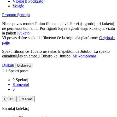
Vlogoj k Podkastoj
Vojaĝo
Proponu ĝenrojn
Ni ne povas montri ĉi tiun filmeton al vi, ĉar viaj agordoj pri kuketoj
ne permesas tion al ni. Por rigardi kaj re-agordi viajn kuketojn, vizitu
la paĝon
Kuketoj
.
Vi povas daŭre spekti la filmeton ĉe la originala platformo:
Originala
paĝo
Spekti filmon ĉe Tubaro ne ŝtelas la spekton de Jutubo. La spekto
enkalkuliĝas en ambaŭ Tubaro kaj Jutubo.
Mi komprenas.
Diskuti
Diskonigi
Spekti poste
9 Spektoj
Komentu!
0

Ŝati

Malŝati
En miaj kolektoj