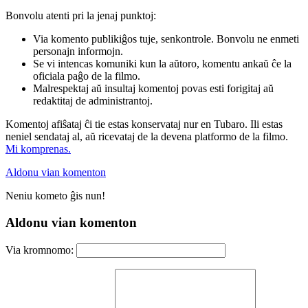
Bonvolu atenti pri la jenaj punktoj:
Via komento publikiĝos tuje, senkontrole. Bonvolu ne enmeti
personajn informojn.
Se vi intencas komuniki kun la aŭtoro, komentu ankaŭ ĉe la
oficiala paĝo de la filmo.
Malrespektaj aŭ insultaj komentoj povas esti forigitaj aŭ
redaktitaj de administrantoj.
Komentoj afiŝataj ĉi tie estas konservataj nur en Tubaro. Ili estas
neniel sendataj al, aŭ ricevataj de la devena platformo de la filmo.
Mi komprenas.
Aldonu vian komenton
Neniu kometo ĝis nun!
Aldonu vian komenton
Via kromnomo: