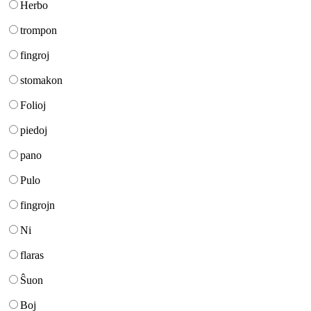
Herbo
trompon
fingroj
stomakon
Folioj
piedoj
pano
Pulo
fingrojn
Ni
flaras
Ŝuon
Boj