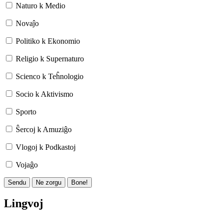
Naturo k Medio
Novaĵo
Politiko k Ekonomio
Religio k Supernaturo
Scienco k Teĥnologio
Socio k Aktivismo
Sporto
Ŝercoj k Amuziĝo
Vlogoj k Podkastoj
Vojaĝo
Sendu
Ne zorgu
Bone!
Lingvoj