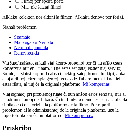
Filmoj por spekti poste
Miaj plejŝatataj filmoj
Alklaku kolekton por aldoni la filmon. Alklaku denove por forigi.
Signali problemon
Spamaĵo
Maltaŭga aŭ Nerilata
Ne plu disponebla
Renovigenda
Via ŝato/malŝato, ankaŭ viaj ĝenro-proponoj por ĉi tiu afiŝo estas
konservita nur en Tubaro, ili ne estas sendataj ekster niaj serviloj.
Simile, la statistikoj pri la afiŝo (spektoj, ŝatoj, komentoj ktp), ankaŭ
aliaj atribuoj, ekzemple ĝenroj, venas de Tubaro mem. Ili neniel
estas rilataj al tiuj ĉe la originala platformo.
Mi komprenas.
Viaj signaloj pri problemoj rilate ĉi tiun afiŝon estos sendataj nur al
la administrantoj de Tubaro. Ĉi tiu funkcio neniel estas rilata al ebla
simila eco ĉe la originala platformo de la filmo. Por raporti
problemon al la administrantoj de la originala platformo, uzu la
raportofunkcion ĉe tiu platformo.
Mi komprenas.
Priskribo