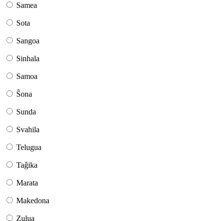
Samea
Sota
Sangoa
Sinhala
Samoa
Ŝona
Sunda
Svahila
Telugua
Taĝika
Marata
Makedona
Zulua