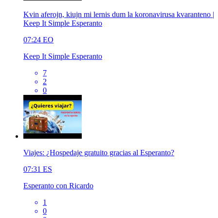
Kvin aferojn, kiujn mi lernis dum la koronavirusa kvaranteno |
Keep It Simple Esperanto
07:24
EO
Keep It Simple Esperanto
7
2
0
Viajes: ¿Hospedaje gratuito gracias al Esperanto?
07:31
ES
Esperanto con Ricardo
1
0