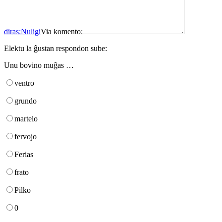
diras:
Nuligi
Via komento:
Elektu la ĝustan respondon sube:
Unu bovino muĝas …
ventro
grundo
martelo
fervojo
Ferias
frato
Pilko
0