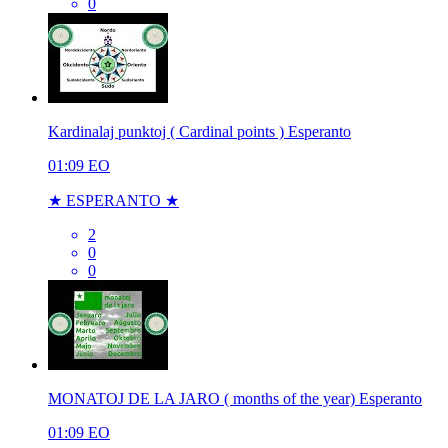
0
Kardinalaj punktoj ( Cardinal points ) Esperanto
01:09
EO
★ ESPERANTO ★
2
0
0
MONATOJ DE LA JARO ( months of the year) Esperanto
01:09
EO