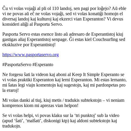
Ĉu vi volas vojaĝi al pli ol 110 landoj, sen pagi por loĝejo? Aŭ eble
vi ne povas aŭ eĉ ne volas vojaĝi, sed vi volas konatiĝi homojn el
diversaj landoj kaj kulturoj kaj ekzerci vian Esperanton? Vi devus
konsideri aliĝi al Pasporta Servo.
Pasporta Servo estas esence listo aŭ adresaro de Esperantistoj kiuj
gastigas aliaj Esperantistoj senpage. Ĝi estas kiel Couchsurfing sed
ekskluzive por Esperantistoj!
https://www.pasportaservo.org
#PasportaServo #Esperanto
Ne forgesu ŝati la videon kaj aboni al Keep It Simple Esperanto se
vi volas praktiki Esperanton kaj lerni Esperanton. Mi estas lernanto,
mi ŝatas legi viajn komentojn kaj sugestojn, kaj mi pardonpetas pro
la eraroj!
Mi volas danki al tiuj, kiuj metis / tradukis subtekstojn – vi neniam
komprenos kiom mi aprezas vian helpon!
Se vi volas helpi, vi povas klaku sur la ‘tri punktoj’ sub la video
(apud ‘ŝati’, ‘malŝati’, diskonigi ktp) kaj aldoni subtekstojn kaj
tradukojn.