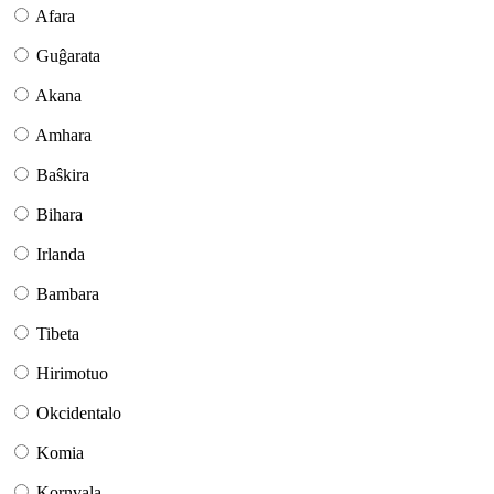
Afara
Guĝarata
Akana
Amhara
Baŝkira
Bihara
Irlanda
Bambara
Tibeta
Hirimotuo
Okcidentalo
Komia
Kornvala