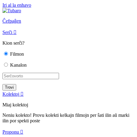
Iri al la enhavo
Ĉefpaĝen
Serĉi

Kion serĉi?
Filmon
Kanalon
Kolektoj

Miaj kolektoj
Neniu kolekto! Provu kolekti kelkajn filmojn per ŝati ilin aŭ marki
ilin por spekti poste
Proponu
