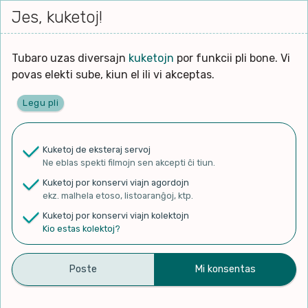
Iri




elektu
Jes, kuketoj!
Serĉi
Kolektoj
Proponu
Viaj
al
Filmo
tiun,
agor
la
kiu
enhavo
Tubaro uzas diversajn
kuketojn
por funkcii pli bone. Vi
Filozofio
plej
Ĉefpaĝen
povas elekti sube, kiun el ili vi akceptas.
gravas
Kulturo k Historio
laŭ
Legu pli
vi.
Lernado k Edukado
✨ Rigardu
Aperu.net
por vidi liston
de plej popularaj filmoj!
u
Ne
Kuketoj de eksteraj servoj
×
La
Lingvoj
Ne eblas spekti filmojn sen akcepti ĉi tiun.
ĉefa
zorgu
Kuketoj por konservi viajn agordojn
lingvo
Ludoj
ekz. malhela etoso, listoaranĝoj, ktp.
uzita
Kuketoj por konservi viajn kolektojn
en
Manĝoj k Kuirado
Kio estas kolektoj?
EsKu – Epizodo 12 – Kristin
la
filmo:
Muziko
Tytgat
Naturo k Medio
Filtru