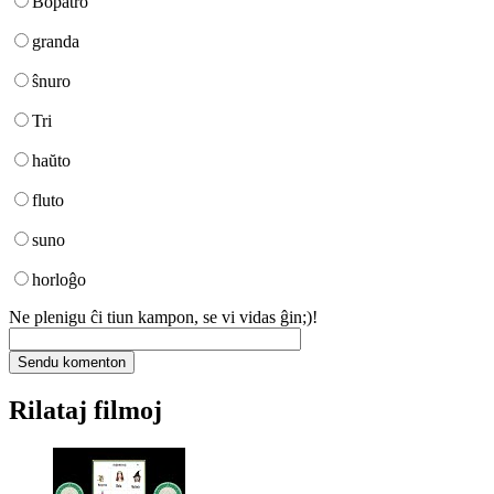
Bopatro
granda
ŝnuro
Tri
haŭto
fluto
suno
horloĝo
Ne plenigu ĉi tiun kampon, se vi vidas ĝin;)!
Rilataj filmoj