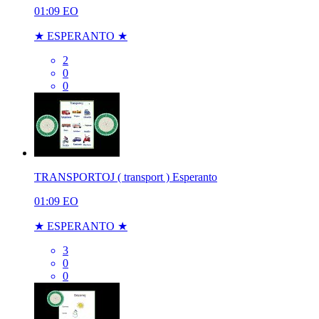
01:09
EO
★ ESPERANTO ★
2
0
0
TRANSPORTOJ ( transport ) Esperanto
01:09
EO
★ ESPERANTO ★
3
0
0