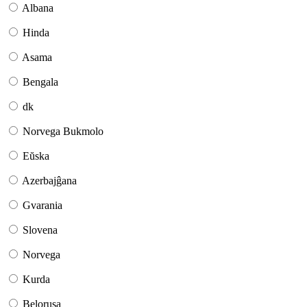
Albana
Hinda
Asama
Bengala
dk
Norvega Bukmolo
Eŭska
Azerbajĝana
Gvarania
Slovena
Norvega
Kurda
Belorusa