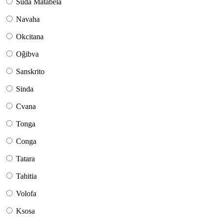
Suda Matabela
Navaha
Okcitana
Oĝibva
Sanskrito
Sinda
Cvana
Tonga
Conga
Tatara
Tahitia
Volofa
Ksosa