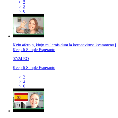
5
2
0
Kvin aferojn, kiujn mi lernis dum la koronavirusa kvaranteno |
Keep It Simple Esperanto
07:24
EO
Keep It Simple Esperanto
7
2
0