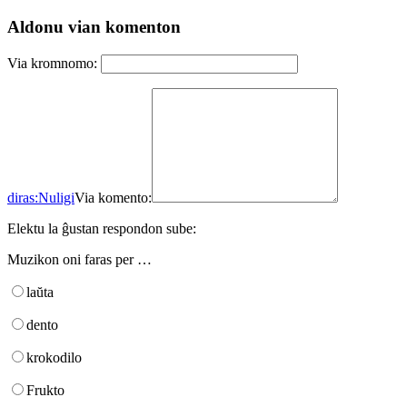
Aldonu vian komenton
Via kromnomo:
diras:
Nuligi
Via komento:
Elektu la ĝustan respondon sube:
Muzikon oni faras per …
laŭta
dento
krokodilo
Frukto