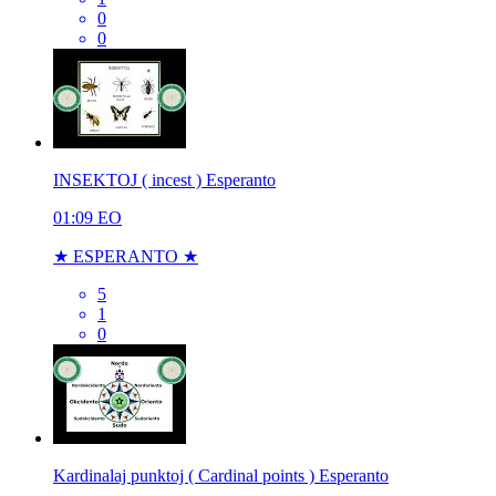
0
0
INSEKTOJ ( incest ) Esperanto
01:09
EO
★ ESPERANTO ★
5
1
0
Kardinalaj punktoj ( Cardinal points ) Esperanto