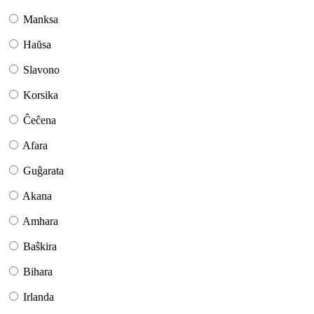
Manksa
Haŭsa
Slavono
Korsika
Ĉeĉena
Afara
Guĝarata
Akana
Amhara
Baŝkira
Bihara
Irlanda