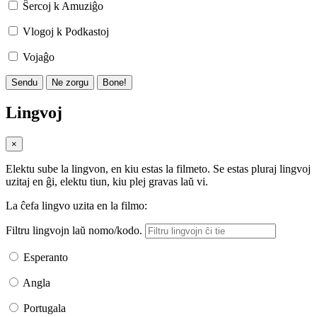
Ŝercoj k Amuziĝo
Vlogoj k Podkastoj
Vojaĝo
Sendu
Ne zorgu
Bone!
Lingvoj
×
Elektu sube la lingvon, en kiu estas la filmeto. Se estas pluraj lingvoj
uzitaj en ĝi, elektu tiun, kiu plej gravas laŭ vi.
La ĉefa lingvo uzita en la filmo:
Filtru lingvojn laŭ nomo/kodo.
Esperanto
Angla
Portugala