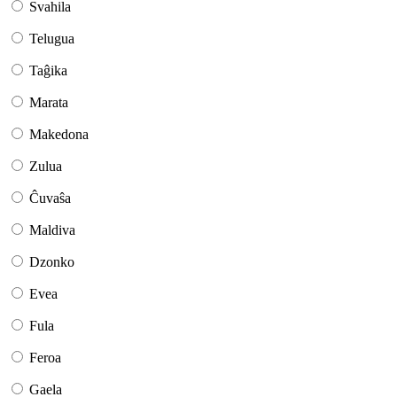
Svahila
Telugua
Taĝika
Marata
Makedona
Zulua
Ĉuvaŝa
Maldiva
Dzonko
Evea
Fula
Feroa
Gaela