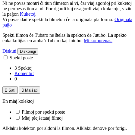
Ni ne povas montri ĉi tiun filmeton al vi, ĉar viaj agordoj pri kuketoj
ne permesas tion al ni. Por rigardi kaj re-agordi viajn kuketojn, vizitu
la paĝon
Kuketoj
.
Vi povas daŭre spekti la filmeton ĉe la originala platformo:
Originala
paĝo
Spekti filmon ĉe Tubaro ne ŝtelas la spekton de Jutubo. La spekto
enkalkuliĝas en ambaŭ Tubaro kaj Jutubo.
Mi komprenas.
Diskuti
Diskonigi
Spekti poste
3 Spektoj
Komentu!
0

Ŝati

Malŝati
En miaj kolektoj
Filmoj por spekti poste
Miaj plejŝatataj filmoj
Alklaku kolekton por aldoni la filmon. Alklaku denove por forigi.