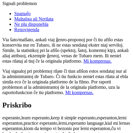
Signali problemon
Spamaĵo
Maltaŭga aŭ Nerilata
Ne plu disponebla
Renovigenda
Via ŝato/malŝato, ankaŭ viaj ĝenro-proponoj por ĉi tiu afiŝo estas
konservita nur en Tubaro, ili ne estas sendataj ekster niaj serviloj.
Simile, la statistikoj pri la afiŝo (spektoj, ŝatoj, komentoj ktp), ankaŭ
aliaj atribuoj, ekzemple ĝenroj, venas de Tubaro mem. Ili neniel
estas rilataj al tiuj ĉe la originala platformo.
Mi komprenas.
Viaj signaloj pri problemoj rilate ĉi tiun afiŝon estos sendataj nur al
la administrantoj de Tubaro. Ĉi tiu funkcio neniel estas rilata al ebla
simila eco ĉe la originala platformo de la filmo. Por raporti
problemon al la administrantoj de la originala platformo, uzu la
raportofunkcion ĉe tiu platformo.
Mi komprenas.
Priskribo
esperanto,learn esperanto,keep it simple esperanto,esperanton,lerni
esperanton,practice esperanto,lerni,esperanto language,kial mi lernas
esperanton,kiom da tempo vi bezonis por lerni esperanton,ĉu vi