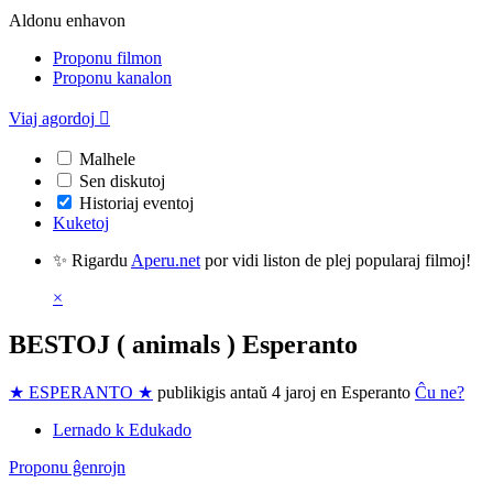
Aldonu enhavon
Proponu filmon
Proponu kanalon
Viaj agordoj

Malhele
Sen diskutoj
Historiaj eventoj
Kuketoj
✨ Rigardu
Aperu.net
por vidi liston de plej popularaj filmoj!
×
BESTOJ ( animals ) Esperanto
★ ESPERANTO ★
publikigis antaŭ 4 jaroj
en Esperanto
Ĉu ne?
Lernado k Edukado
Proponu ĝenrojn