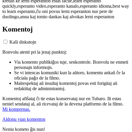
kredas ke lerni esperanton estas facile,learn esperanto
quickly,esperanto video,esperanto kanalo,esperanto idioma,best way
to learn esperanto,ĉu oni povus lerni esperanton nur pere de
duolingo,anna kaj tomio dankas kaj alvokas lerni esperanton
Komentoj
Kaŝi diskutojn
Bonvolu atenti pri la jenaj punktoj:
Via komento publikiĝos tuje, senkontrole. Bonvolu ne enmeti
personajn informojn.
Se vi intencas komuniki kun la aŭtoro, komentu ankaŭ ĉe la
oficiala paĝo de la filmo.
Malrespektaj aŭ insultaj komentoj povas esti forigitaj aŭ
redaktitaj de administrantoj.
Komentoj afiŝataj ĉi tie estas konservataj nur en Tubaro. Ili estas
neniel sendataj al, aŭ ricevataj de la devena platformo de la filmo.
Mi komprenas.
Aldonu vian komenton
Neniu kometo ĝis nun!