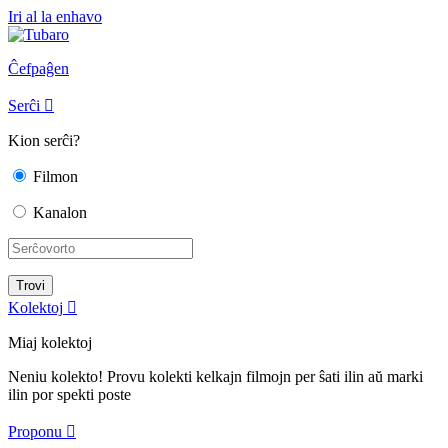
Iri al la enhavo
Ĉefpaĝen
Serĉi

Kion serĉi?
Filmon
Kanalon
Kolektoj

Miaj kolektoj
Neniu kolekto! Provu kolekti kelkajn filmojn per ŝati ilin aŭ marki
ilin por spekti poste
Proponu
