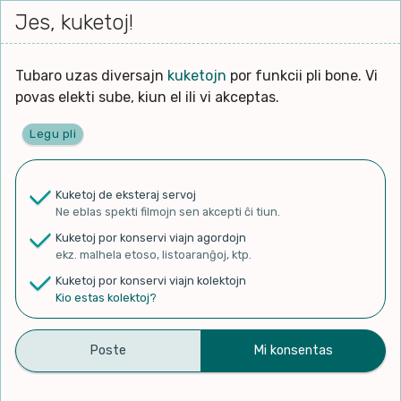
Iri




elektu
Jes, kuketoj!
Serĉi
Kolektoj
Proponu
Viaj
al
Filmo
tiun,
agor
la
kiu
enhavo
Tubaro uzas diversajn
kuketojn
por funkcii pli bone. Vi
Filozofio
plej
Ĉefpaĝen
povas elekti sube, kiun el ili vi akceptas.
gravas
Kulturo k Historio
laŭ
Legu pli
vi.
Lernado k Edukado
✨ Rigardu
Aperu.net
por vidi liston
de plej popularaj filmoj!
u
Ne
Kuketoj de eksteraj servoj
×
La
Lingvoj
Ne eblas spekti filmojn sen akcepti ĉi tiun.
ĉefa
zorgu
Kuketoj por konservi viajn agordojn
lingvo
Ludoj
ekz. malhela etoso, listoaranĝoj, ktp.
uzita
Kuketoj por konservi viajn kolektojn
en
Manĝoj k Kuirado
Kio estas kolektoj?
Nun mallumas ekstere
la
filmo:
Muziko
Persone - Topic
Naturo k Medio
Filtru
publikigis antaŭ 8 jaroj