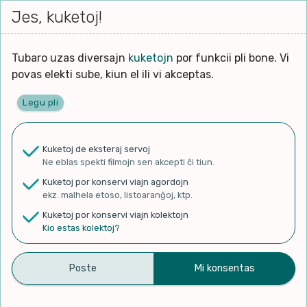
Iri




elektu
Jes, kuketoj!
Serĉi
Kolektoj
Proponu
Viaj
al
Filmo
tiun,
agord
la
kiu
enhavo
Tubaro uzas diversajn
kuketojn
por funkcii pli bone. Vi
Filozofio
plej
povas elekti sube, kiun el ili vi akceptas.
gravas
Kulturo k Historio
laŭ
Legu pli
vi.
Ĉefpaĝen
Lernado k Edukado
u
Ne
Kuketoj de eksteraj servoj
La
Lingvoj
Ne eblas spekti filmojn sen akcepti ĉi tiun.
ĉefa
✨ Rigardu
Aperu.net
por vidi liston
zorgu
Kuketoj por konservi viajn agordojn
de plej popularaj filmoj!
lingvo
Ludoj
ekz. malhela etoso, listoaranĝoj, ktp.
×
uzita
Kuketoj por konservi viajn kolektojn
en
Manĝoj k Kuirado
Kio estas kolektoj?
la
filmo:
Muziko
Ramen beim Kaffeklatsch
Naturo k Medio
Filtru