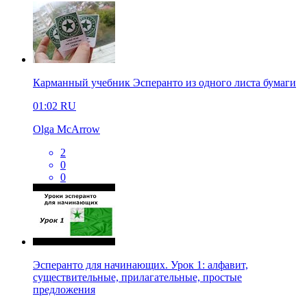
Карманный учебник Эсперанто из одного листа бумаги
01:02
RU
Olga McArrow
2
0
0
Эсперанто для начинающих. Урок 1: алфавит,
существительные, прилагательные, простые
предложения