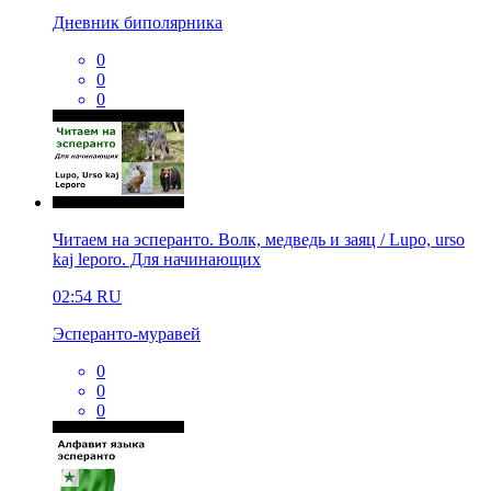
Дневник биполярника
0
0
0
Читаем на эсперанто. Волк, медведь и заяц / Lupo, urso
kaj leporo. Для начинающих
02:54
RU
Эсперанто-муравей
0
0
0