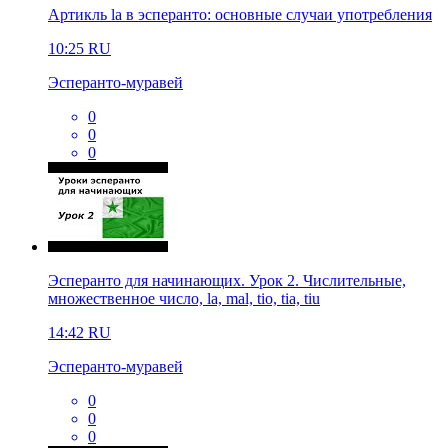
Артикль la в эсперанто: основные случаи употребления
10:25
RU
Эсперанто-муравей
0
0
0
Эсперанто для начинающих. Урок 2. Числительные,
множественное число, la, mal, tio, tia, tiu
14:42
RU
Эсперанто-муравей
0
0
0