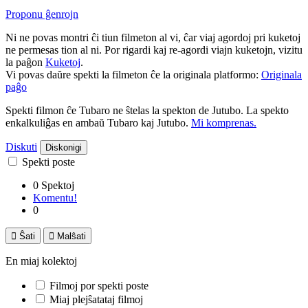
Proponu ĝenrojn
Ni ne povas montri ĉi tiun filmeton al vi, ĉar viaj agordoj pri kuketoj
ne permesas tion al ni. Por rigardi kaj re-agordi viajn kuketojn, vizitu
la paĝon
Kuketoj
.
Vi povas daŭre spekti la filmeton ĉe la originala platformo:
Originala
paĝo
Spekti filmon ĉe Tubaro ne ŝtelas la spekton de Jutubo. La spekto
enkalkuliĝas en ambaŭ Tubaro kaj Jutubo.
Mi komprenas.
Diskuti
Diskonigi
Spekti poste
0 Spektoj
Komentu!
0

Ŝati

Malŝati
En miaj kolektoj
Filmoj por spekti poste
Miaj plejŝatataj filmoj