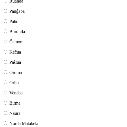
Ruanda
Panĝaba
Palio
Burunda
Ĉamora
Keĉua
Paŝtua
Oroma
Orijo
Vendaa
Birma
Naura
Norda Matabela