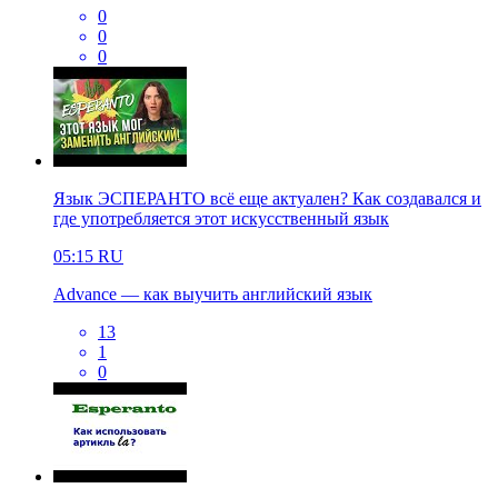
0
0
0
Язык ЭСПЕРАНТО всё еще актуален? Как создавался и
где употребляется этот искусственный язык
05:15
RU
Advance — как выучить английский язык
13
1
0