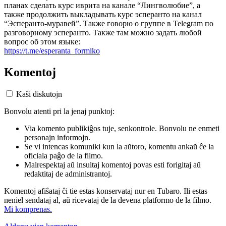
планах сделать курс иврита на канале “Лингволюбие”, а
также продолжить выкладывать курс эсперанто на канал
“Эсперанто-муравей”. Также говорю о группе в Telegram по
разговорному эсперанто. Также там можно задать любой
вопрос об этом языке:
https://t.me/esperanta_formiko
Komentoj
Kaŝi diskutojn
Bonvolu atenti pri la jenaj punktoj:
Via komento publikiĝos tuje, senkontrole. Bonvolu ne enmeti
personajn informojn.
Se vi intencas komuniki kun la aŭtoro, komentu ankaŭ ĉe la
oficiala paĝo de la filmo.
Malrespektaj aŭ insultaj komentoj povas esti forigitaj aŭ
redaktitaj de administrantoj.
Komentoj afiŝataj ĉi tie estas konservataj nur en Tubaro. Ili estas
neniel sendataj al, aŭ ricevataj de la devena platformo de la filmo.
Mi komprenas.