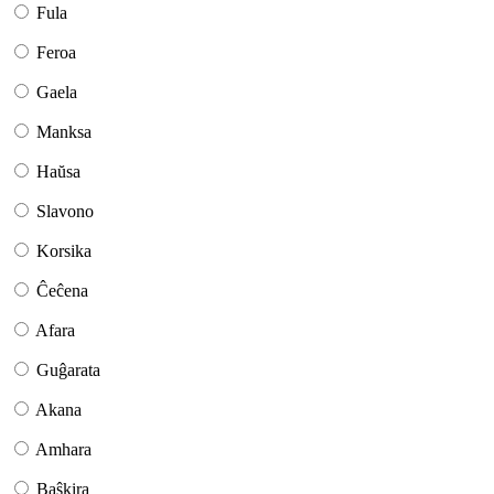
Fula
Feroa
Gaela
Manksa
Haŭsa
Slavono
Korsika
Ĉeĉena
Afara
Guĝarata
Akana
Amhara
Baŝkira