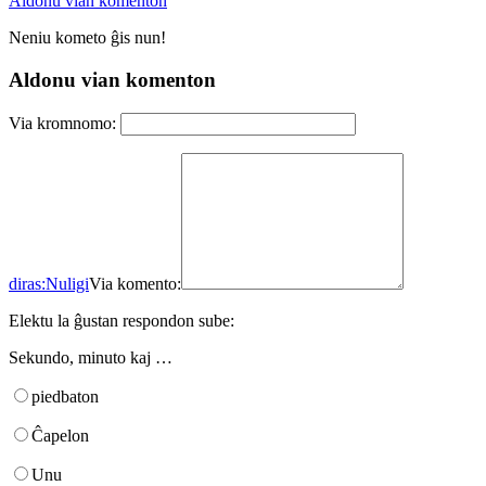
Aldonu vian komenton
Neniu kometo ĝis nun!
Aldonu vian komenton
Via kromnomo:
diras:
Nuligi
Via komento:
Elektu la ĝustan respondon sube:
Sekundo, minuto kaj …
piedbaton
Ĉapelon
Unu