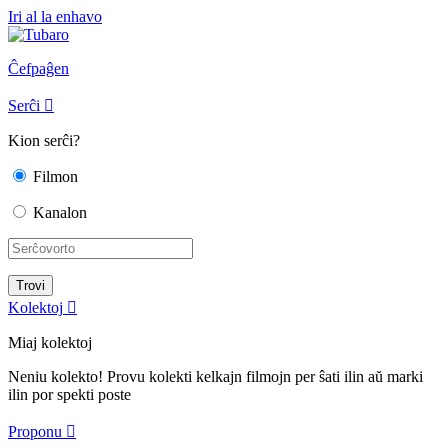
Iri al la enhavo
Ĉefpaĝen
Serĉi

Kion serĉi?
Filmon
Kanalon
Kolektoj

Miaj kolektoj
Neniu kolekto! Provu kolekti kelkajn filmojn per ŝati ilin aŭ marki
ilin por spekti poste
Proponu
