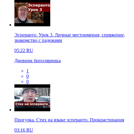
Эсперанто. Урок 3. Личные местоимения, спряжение,
знакомство с падежами
05:22
RU
Дневник биполярника
1
0
0
Прогулка. Стих на языке эсперанто. Прокрастинация
03:16
RU