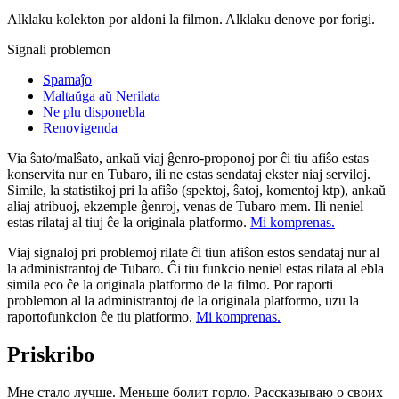
Alklaku kolekton por aldoni la filmon. Alklaku denove por forigi.
Signali problemon
Spamaĵo
Maltaŭga aŭ Nerilata
Ne plu disponebla
Renovigenda
Via ŝato/malŝato, ankaŭ viaj ĝenro-proponoj por ĉi tiu afiŝo estas
konservita nur en Tubaro, ili ne estas sendataj ekster niaj serviloj.
Simile, la statistikoj pri la afiŝo (spektoj, ŝatoj, komentoj ktp), ankaŭ
aliaj atribuoj, ekzemple ĝenroj, venas de Tubaro mem. Ili neniel
estas rilataj al tiuj ĉe la originala platformo.
Mi komprenas.
Viaj signaloj pri problemoj rilate ĉi tiun afiŝon estos sendataj nur al
la administrantoj de Tubaro. Ĉi tiu funkcio neniel estas rilata al ebla
simila eco ĉe la originala platformo de la filmo. Por raporti
problemon al la administrantoj de la originala platformo, uzu la
raportofunkcion ĉe tiu platformo.
Mi komprenas.
Priskribo
Мне стало лучше. Меньше болит горло. Рассказываю о своих