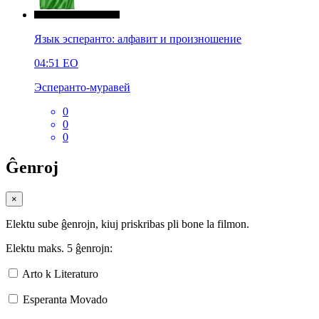
Язык эсперанто: алфавит и произношение
04:51
EO
Эсперанто-муравей
0
0
0
Ĝenroj
×
Elektu sube ĝenrojn, kiuj priskribas pli bone la filmon.
Elektu maks. 5 ĝenrojn:
Arto k Literaturo
Esperanta Movado