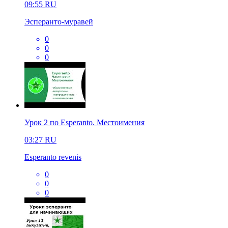
09:55
RU
Эсперанто-муравей
0
0
0
Урок 2 по Esperanto. Местоимения
03:27
RU
Esperanto revenis
0
0
0