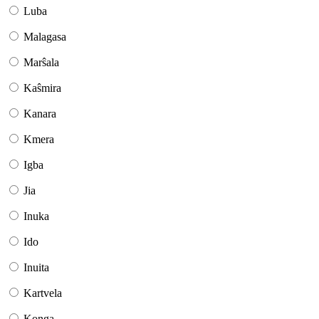
Luba
Malagasa
Marŝala
Kaŝmira
Kanara
Kmera
Igba
Jia
Inuka
Ido
Inuita
Kartvela
Konga