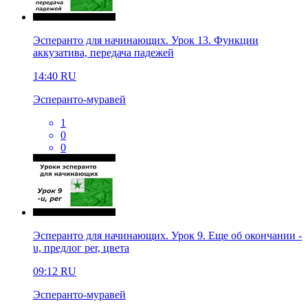
Эсперанто для начинающих. Урок 13. Функции
аккузатива, передача падежей
14:40
RU
Эсперанто-муравей
1
0
0
Эсперанто для начинающих. Урок 9. Еще об окончании -
u, предлог per, цвета
09:12
RU
Эсперанто-муравей