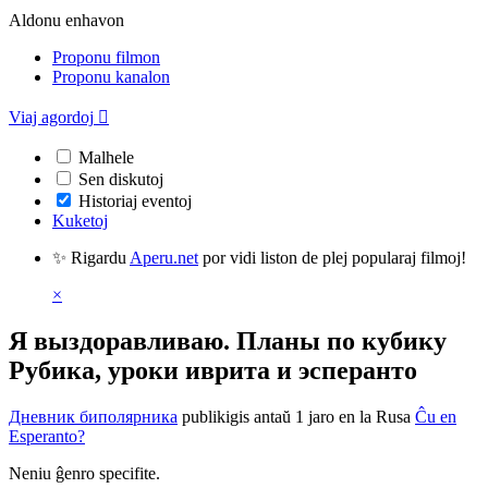
Aldonu enhavon
Proponu filmon
Proponu kanalon
Viaj agordoj

Malhele
Sen diskutoj
Historiaj eventoj
Kuketoj
✨ Rigardu
Aperu.net
por vidi liston de plej popularaj filmoj!
×
Я выздоравливаю. Планы по кубику
Рубика, уроки иврита и эсперанто
Дневник биполярника
publikigis antaŭ 1 jaro
en la Rusa
Ĉu en
Esperanto?
Neniu ĝenro specifite.