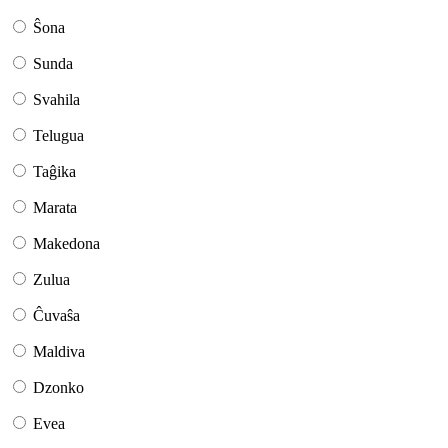
Ŝona
Sunda
Svahila
Telugua
Taĝika
Marata
Makedona
Zulua
Ĉuvaŝa
Maldiva
Dzonko
Evea