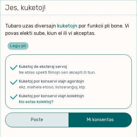
Iri




elektu
Jes, kuketoj!
Serĉi
Kolektoj
Proponu
Viaj
al
Filmo
tiun,
agord
la
kiu
enhavo
Tubaro uzas diversajn
kuketojn
por funkcii pli bone. Vi
Filozofio
plej
Ĉefpaĝen
povas elekti sube, kiun el ili vi akceptas.
gravas
Kulturo k Historio
laŭ
Legu pli
vi.
Lernado k Edukado
✨ Rigardu
Aperu.net
por vidi liston
de plej popularaj filmoj!
u
Ne
Kuketoj de eksteraj servoj
×
La
Lingvoj
Ne eblas spekti filmojn sen akcepti ĉi tiun.
ĉefa
zorgu
Kuketoj por konservi viajn agordojn
lingvo
Ludoj
ekz. malhela etoso, listoaranĝoj, ktp.
uzita
Kuketoj por konservi viajn kolektojn
en
Manĝoj k Kuirado
Kio estas kolektoj?
Mia – Miguel Fernández –
la
filmo:
Muziko
Belartaj konkursoj de UEA
Naturo k Medio
2018 – Esperanto
Filtru