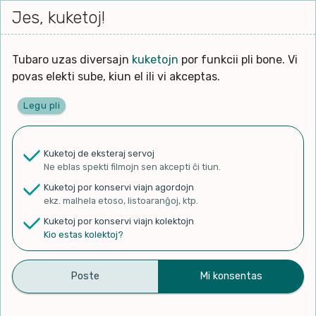
Iri




elektu
Jes, kuketoj!
Serĉi
Kolektoj
Proponu
Viaj
al
Filmo
tiun,
agor
la
kiu
enhavo
Tubaro uzas diversajn
kuketojn
por funkcii pli bone. Vi
Filozofio
plej
Ĉefpaĝen
povas elekti sube, kiun el ili vi akceptas.
gravas
Kulturo k Historio
laŭ
Legu pli
vi.
Lernado k Edukado
✨ Rigardu
Aperu.net
por vidi liston
de plej popularaj filmoj!
u
Ne
Kuketoj de eksteraj servoj
×
La
Lingvoj
Ne eblas spekti filmojn sen akcepti ĉi tiun.
ĉefa
zorgu
Kuketoj por konservi viajn agordojn
lingvo
Ludoj
ekz. malhela etoso, listoaranĝoj, ktp.
uzita
Kuketoj por konservi viajn kolektojn
en
Manĝoj k Kuirado
Kio estas kolektoj?
Pli frua Pollando
la
filmo:
Muziko
JoMo - Topic
Naturo k Medio
Filtru
publikigis antaŭ 8 jaroj