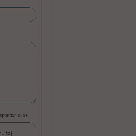
espondon sube:
multaj