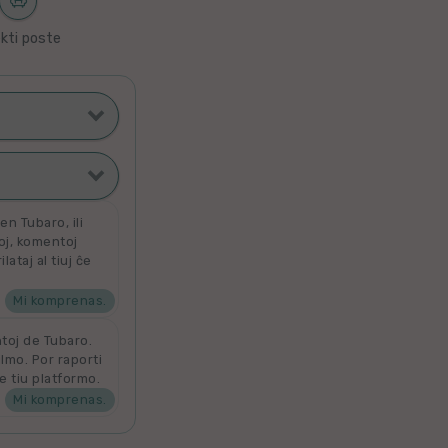
kti poste
ti poste
filmoj
n Tubaro, ili
toj, komentoj
ataj al tiuj ĉe
ata
 por aldoni la
denove por
Mi komprenas.
ntoj de Tubaro.
ilmo. Por raporti
e tiu platformo.
Mi komprenas.