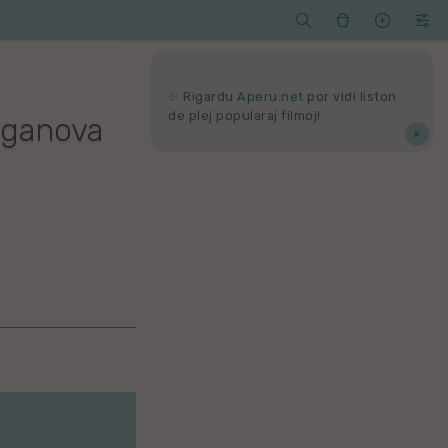




Serĉi
Kolektoj
Proponu
Viaj
agord
✨ Rigardu
Aperu.net
por vidi liston
de plej popularaj filmoj!
iganova
×