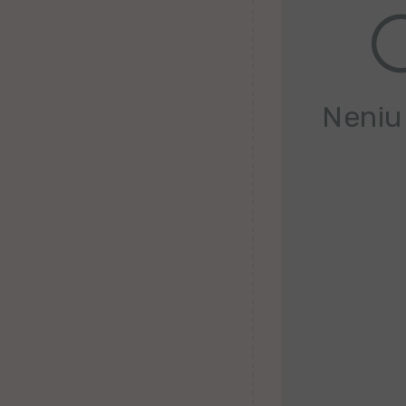
Belorusa
Bretona
Finna
Neniu
Kroata
Valona
Hebrea
Ganda
Latva
Serba
Uzbeka