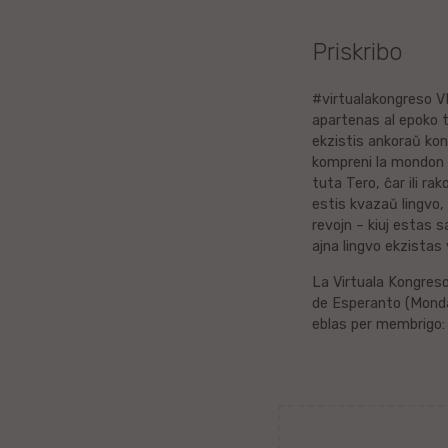
Litova
Priskribo
Urduo
#virtualakongreso VK
apartenas al epoko t
Dana
ekzistis ankoraŭ kona
kompreni la mondon k
Abĥaza
tuta Tero, ĉar ili ra
estis kvazaŭ lingvo, 
Vjetnama
revojn – kiuj estas 
ajna lingvo ekzistas 
Frisa
La Virtuala Kongreso
de Esperanto (Monda
Albana
eblas per membrigo
Hinda
Asama