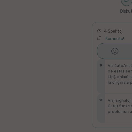
Latino
Diskut
Ukraina
Taja
4 Spektoj
Komentu!
Kataluna

Ŝati
Greka
Via ŝato/mal
Rumana
ne estas send
ktp), ankaŭ a
la originala 
Sveda
Bulgara
Viaj signaloj
Ĉi tiu funkci
problemon al
Slovaka
Bosna