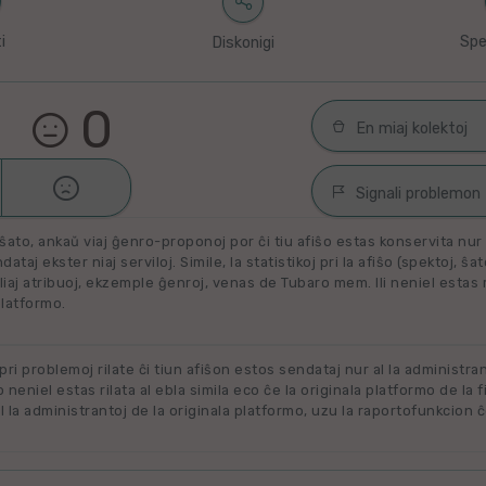
i
Spe
Diskonigi
0
En miaj kolektoj

Malŝati
Filmoj por spek
Signali problemon
Miaj plejŝatataj 
ŝato, ankaŭ viaj ĝenro-proponoj por ĉi tiu afiŝo estas konservita nur e
Spamaĵo
ataj ekster niaj serviloj. Simile, la statistikoj pri la afiŝo (spektoj, ŝa
liaj atribuoj, ekzemple ĝenroj, venas de Tubaro mem. Ili neniel estas ril
Maltaŭga aŭ Neril
Alklaku kolekton
platformo.
filmon. Alklaku 
Ne plu disponebla
forigi.
Renovigenda
 pri problemoj rilate ĉi tiun afiŝon estos sendataj nur al la administra
o neniel estas rilata al ebla simila eco ĉe la originala platformo de la f
 la administrantoj de la originala platformo, uzu la raportofunkcion ĉ