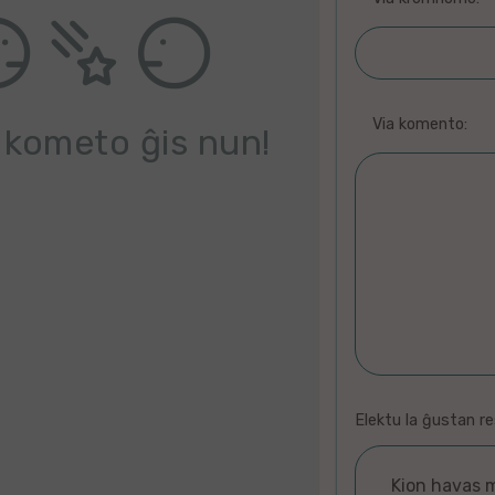
Via komento:
 kometo ĝis nun!
Elektu la ĝustan r
Kion havas 
Valizo
1
Herbo
laŭta
kakton
horo
kukon
Granda
Balono
pano
Arbo
retejo
Fenestro
forton
salton
grava
Trajno
domo
Deserto
Domo