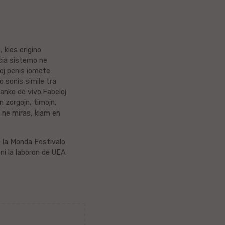
 kies origino
ocia sistemo ne
moj penis iomete
o sonis simile tra
manko de vivo.Fabeloj
n zorgojn, timojn,
e ne miras, kiam en
e la Monda Festivalo
ni la laboron de UEA