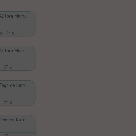
VK 2020: Aŭtora Momento kun Mirejo Grosjean kaj Marine Englert: "Hector Hodler: Pacisma sinteno"
0
0
VK 2020: Aŭtora Momento kun Mikaelo Bronŝtein (Rusio): "Viv-teatro", "Lecionoj por viro"
0
VK 2020: Tago de Lernado: diskuta momento kaj ferma mesaĝo de Mirejo Grosjean (ILEI)
0
VK 2020: Scienca Kafejo: La Valoroj de Esperanto en Ŝanĝiĝanta Mondo (John Huang, Ĉinio/Kanado)