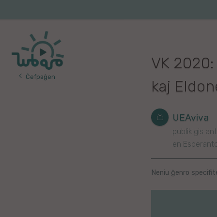
Iri
al
Korea
Vojaĝo
la
enhavo
Franca
VK 2020:
Itala
Ĉefpaĝen
kaj Eldon
Pola
Germana
UEAviva
publikigis ant
Turka
en Esperant
Indonezia
Neniu ĝenro specifit
Persa
Ĉina