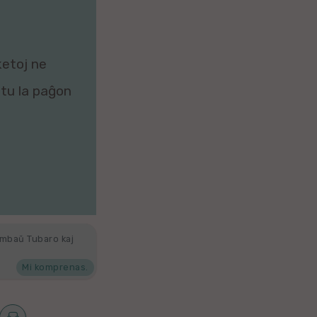
ketoj ne
zitu la paĝon
ambaŭ Tubaro kaj
Mi komprenas.