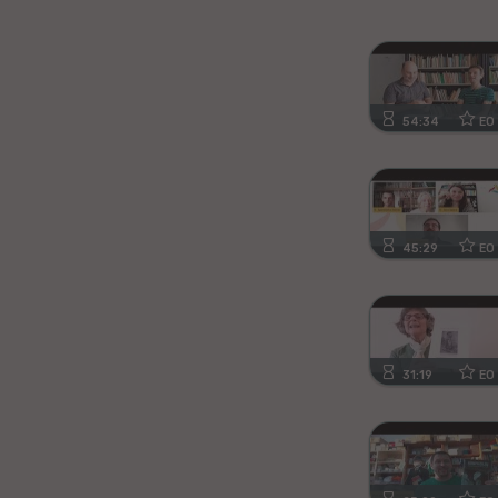
Kanura
Afrikansa
54:34
EO
Fiĝia
Mongola
Ajmara
45:29
EO
Bislamo
Tamila
31:19
EO
Somala
Estona