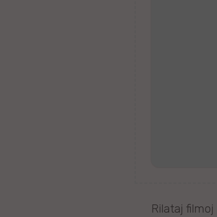
Tagaloga
Kazaĥa
iw
Malta
Kimra
Ujgura
vr
Islanda
Romanĉa
Rilataj filmoj