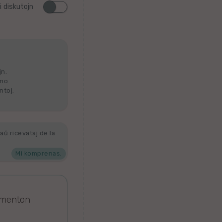
i diskutojn
jn.
lmo.
ntoj.
aŭ ricevataj de la
Mi komprenas.
omenton