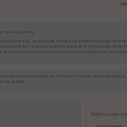
Kaŝ
ri la jenaj punktoj:
 publikiĝos tuje, senkontrole. Bonvolu ne enmeti personajn informo
cas komuniki kun la aŭtoro, komentu ankaŭ ĉe la oficiala paĝo de la fi
j aŭ insultaj komentoj povas esti forigitaj aŭ redaktitaj de administra
j ĉi tie estas konservataj nur en Tubaro. Ili estas neniel sendataj al, 
o de la filmo.
Aldonu vian k
Via kromnomo: