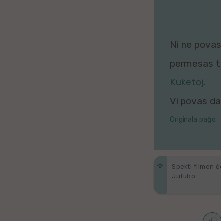
Galega
Hungara
Ni ne povas 
Malaja
permesas tio
Nederlanda
Kuketoj
.
Vi povas daŭ
Interlingvao
Originala paĝo
Ĉeĥa
zx
Spekti filmon ĉ
Araba
Jutubo.
Java