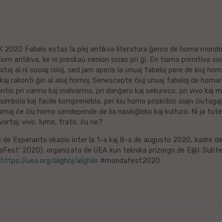
 2020 Fabelo estas la plej antikva literatura ĝenro de homa mondo,
iom antikva, ke ni preskaŭ nenion scias pri ĝi. En tiama primitiva s
taj al ni sociaj roloj, sed jam aperis la unuaj fabeloj pere de kiuj ho
aj rakonti ĝin al aliaj homoj. Senescepte ĉiuj unuaj fabeloj de homar
kontis pri varmo kaj malvarmo, pri danĝero kaj sekureco, pri vivo kaj 
simbola kaj facile komprenebla, per kiu homo priskribis siajn ĉiutagaj
samaj ĉe ĉiu homo sendepende de lia naskiĝloko kaj kulturo. Ni ja tut
vortoj: vivo, lumo, frato, ĉu ne?
 de Esperanto okazis inter la 1-a kaj 8-a de augusto 2020, kadre d
Fest’ 2020), organizata de UEA kun teknika prizorgo de E@I. Subte
:
https://uea.org/alighoj/alighilo
#mondafest2020