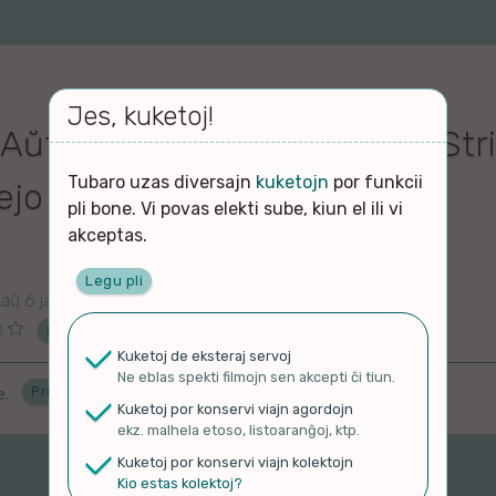
Jes, kuketoj!
 Aŭtora Momento kun Anna Str
Tubaro uzas diversajn
kuketojn
por funkcii
ejo Impeto
pli bone. Vi povas elekti sube, kiun el ili vi
akceptas.
Legu pli
aŭ 6 jaroj
o
Ĉu ne?
Kuketoj de eksteraj servoj
Ne eblas spekti filmojn sen akcepti ĉi tiun.
Proponu ĝenrojn
e.
Kuketoj por konservi viajn agordojn
ekz. malhela etoso, listoaranĝoj, ktp.
Kuketoj por konservi viajn kolektojn
Kio estas kolektoj?