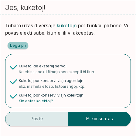
Iri




elektu
Jes, kuketoj!
Serĉi
Kolektoj
Proponu
Viaj
al
Filmo
tiun,
agord
la
kiu
enhavo
Tubaro uzas diversajn
kuketojn
por funkcii pli bone. Vi
Filozofio
plej
povas elekti sube, kiun el ili vi akceptas.
gravas
Kulturo k Historio
laŭ
Legu pli
vi.
Ĉefpaĝen
Lernado k Edukado
u
Ne
Kuketoj de eksteraj servoj
La
Lingvoj
Ne eblas spekti filmojn sen akcepti ĉi tiun.
ĉefa
✨ Rigardu
Aperu.net
por vidi liston
zorgu
Kuketoj por konservi viajn agordojn
de plej popularaj filmoj!
lingvo
Ludoj
ekz. malhela etoso, listoaranĝoj, ktp.
×
uzita
Kuketoj por konservi viajn kolektojn
en
Manĝoj k Kuirado
Kio estas kolektoj?
la
filmo:
Muziko
Mi ĉasas ovojn | Stardew
Naturo k Medio
Filtru