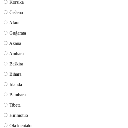
Korsika
Ĉeĉena
Afara
Guĝarata
Akana
Amhara
Baŝkira
Bihara
Irlanda
Bambara
Tibeta
Hirimotuo
Okcidentalo