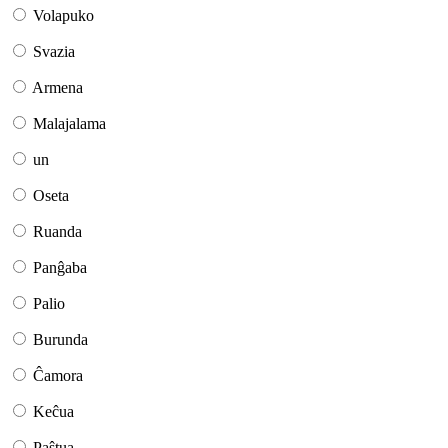
Volapuko
Svazia
Armena
Malajalama
un
Oseta
Ruanda
Panĝaba
Palio
Burunda
Ĉamora
Keĉua
Paŝtua