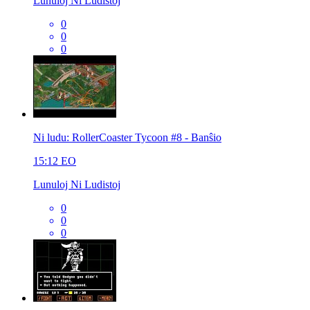
Lunuloj Ni Ludistoj
0
0
0
Ni ludu: RollerCoaster Tycoon #8 - Banŝio
15:12
EO
Lunuloj Ni Ludistoj
0
0
0