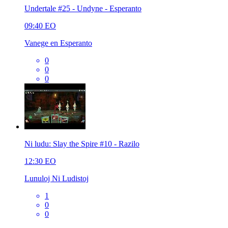
Undertale #25 - Undyne - Esperanto
09:40
EO
Vanege en Esperanto
0
0
0
Ni ludu: Slay the Spire #10 - Razilo
12:30
EO
Lunuloj Ni Ludistoj
1
0
0