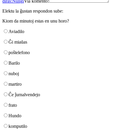
diras:
Nuligi
Via komento:
Elektu la ĝustan respondon sube:
Kiom da minutoj estas en unu horo?
Aviadilo
Ĝi miaŭas
poŝtelefono
Barilo
nuboj
martiro
Ĉe ĵurnalvendejo
frato
Hundo
komputilo