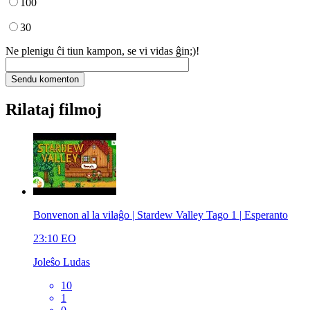
100
30
Ne plenigu ĉi tiun kampon, se vi vidas ĝin;)!
Rilataj filmoj
Bonvenon al la vilaĝo | Stardew Valley Tago 1 | Esperanto
23:10
EO
Joleŝo Ludas
10
1