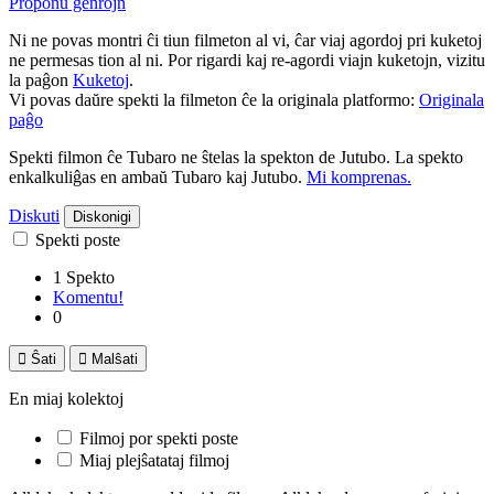
Proponu ĝenrojn
Ni ne povas montri ĉi tiun filmeton al vi, ĉar viaj agordoj pri kuketoj
ne permesas tion al ni. Por rigardi kaj re-agordi viajn kuketojn, vizitu
la paĝon
Kuketoj
.
Vi povas daŭre spekti la filmeton ĉe la originala platformo:
Originala
paĝo
Spekti filmon ĉe Tubaro ne ŝtelas la spekton de Jutubo. La spekto
enkalkuliĝas en ambaŭ Tubaro kaj Jutubo.
Mi komprenas.
Diskuti
Diskonigi
Spekti poste
1 Spekto
Komentu!
0

Ŝati

Malŝati
En miaj kolektoj
Filmoj por spekti poste
Miaj plejŝatataj filmoj