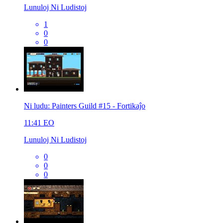
Lunuloj Ni Ludistoj
1
0
0
Ni ludu: Painters Guild #15 - Fortikaĵo
11:41
EO
Lunuloj Ni Ludistoj
0
0
0