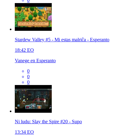
0
Stardew Valley #5 - Mi estas malriĉa - Esperanto
18:42
EO
Vanege en Esperanto
0
0
0
Ni ludu: Slay the Spire #20 - Supo
13:34
EO