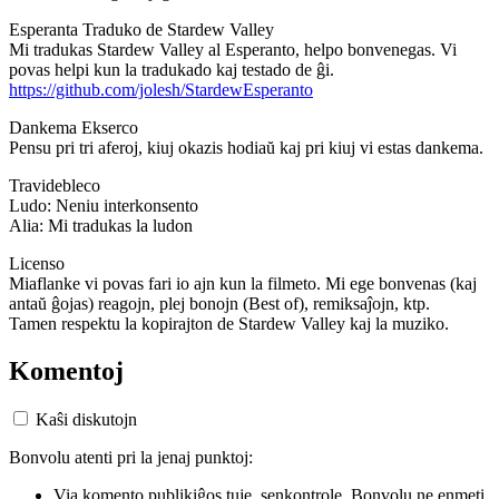
Esperanta Traduko de Stardew Valley
Mi tradukas Stardew Valley al Esperanto, helpo bonvenegas. Vi
povas helpi kun la tradukado kaj testado de ĝi.
https://github.com/jolesh/StardewEsperanto
Dankema Ekserco
Pensu pri tri aferoj, kiuj okazis hodiaŭ kaj pri kiuj vi estas dankema.
Travidebleco
Ludo: Neniu interkonsento
Alia: Mi tradukas la ludon
Licenso
Miaflanke vi povas fari io ajn kun la filmeto. Mi ege bonvenas (kaj
antaŭ ĝojas) reagojn, plej bonojn (Best of), remiksaĵojn, ktp.
Tamen respektu la kopirajton de Stardew Valley kaj la muziko.
Komentoj
Kaŝi diskutojn
Bonvolu atenti pri la jenaj punktoj:
Via komento publikiĝos tuje, senkontrole. Bonvolu ne enmeti