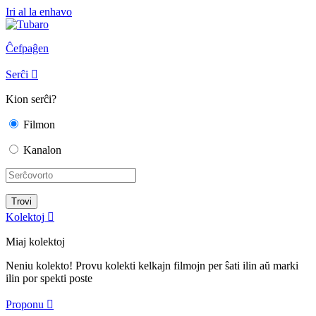
Iri al la enhavo
Ĉefpaĝen
Serĉi

Kion serĉi?
Filmon
Kanalon
Kolektoj

Miaj kolektoj
Neniu kolekto! Provu kolekti kelkajn filmojn per ŝati ilin aŭ marki
ilin por spekti poste
Proponu
