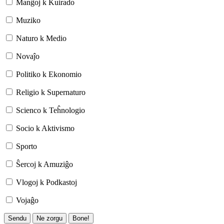
Manĝoj k Kuirado
Muziko
Naturo k Medio
Novaĵo
Politiko k Ekonomio
Religio k Supernaturo
Scienco k Teĥnologio
Socio k Aktivismo
Sporto
Ŝercoj k Amuziĝo
Vlogoj k Podkastoj
Vojaĝo
Sendu
Ne zorgu
Bone!