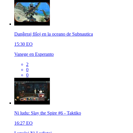
Danĝeraj fiŝoj en la oceano de Subnautica
15:30
EO
Vanege en Esperanto
2
0
0
Ni ludu: Slay the Spire #6 - Taktiko
16:27
EO