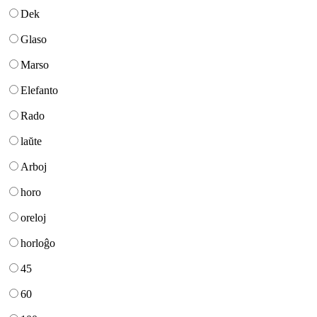
Dek
Glaso
Marso
Elefanto
Rado
laŭte
Arboj
horo
oreloj
horloĝo
45
60