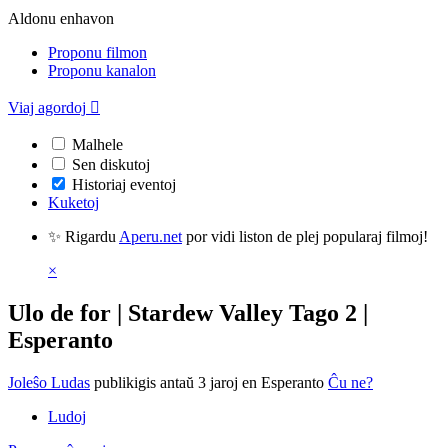
Aldonu enhavon
Proponu filmon
Proponu kanalon
Viaj agordoj

Malhele
Sen diskutoj
Historiaj eventoj
Kuketoj
✨ Rigardu
Aperu.net
por vidi liston de plej popularaj filmoj!
×
Ulo de for | Stardew Valley Tago 2 |
Esperanto
Joleŝo Ludas
publikigis antaŭ 3 jaroj
en Esperanto
Ĉu ne?
Ludoj