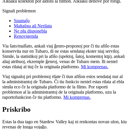
Alklaku kolekton por aldoni la filmon. Alklaku denove por forigi.
Signali problemon
Spamaĵo
Maltaŭga aŭ Nerilata
Ne plu disponebla
Renovigenda
Via ŝato/malŝato, ankaŭ viaj ĝenro-proponoj por ĉi tiu afiŝo estas
konservita nur en Tubaro, ili ne estas sendataj ekster niaj serviloj.
Simile, la statistikoj pri la afiŝo (spektoj, ŝatoj, komentoj ktp), ankaŭ
aliaj atribuoj, ekzemple ĝenroj, venas de Tubaro mem. Ili neniel
estas rilataj al tiuj ĉe la originala platformo.
Mi komprenas.
Viaj signaloj pri problemoj rilate ĉi tiun afiŝon estos sendataj nur al
la administrantoj de Tubaro. Ĉi tiu funkcio neniel estas rilata al ebla
simila eco ĉe la originala platformo de la filmo. Por raporti
problemon al la administrantoj de la originala platformo, uzu la
raportofunkcion ĉe tiu platformo.
Mi komprenas.
Priskribo
Estas la dua tago en Stardew Valley kaj ni renkontas novan ulon, kiu
revenas de longa vojaĝo.