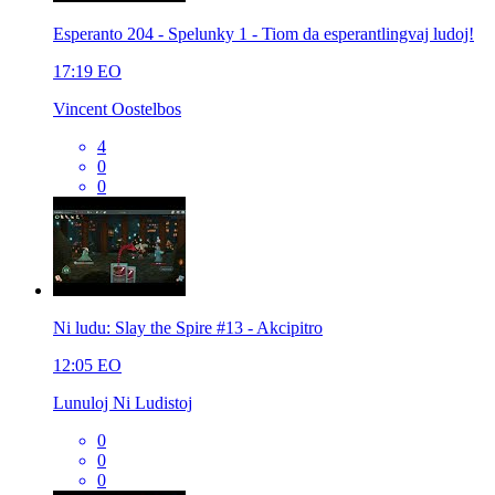
Esperanto 204 - Spelunky 1 - Tiom da esperantlingvaj ludoj!
17:19
EO
Vincent Oostelbos
4
0
0
Ni ludu: Slay the Spire #13 - Akcipitro
12:05
EO
Lunuloj Ni Ludistoj
0
0
0