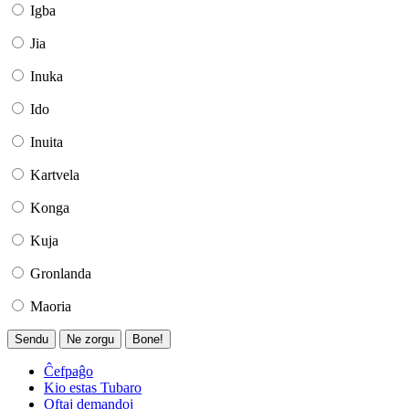
Igba
Jia
Inuka
Ido
Inuita
Kartvela
Konga
Kuja
Gronlanda
Maoria
Sendu
Ne zorgu
Bone!
Ĉefpaĝo
Kio estas Tubaro
Oftaj demandoj