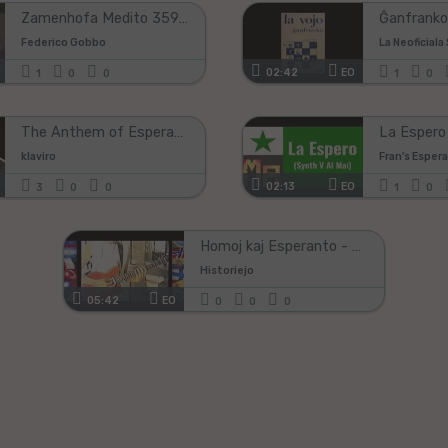
Zamenhofa Medito 359 + Antaŭmedito 209
Federico Gobbo
02:42
EO
1
0
0
1
0
The Anthem of Esperanto - La Espero | piano
klaviro
Fran's Esper
02:13
EO
3
0
0
1
0
Homoj kaj Esperanto - Tiamaj gejunuloj - 44a IJK
Historiejo
05:42
EO
0
0
0