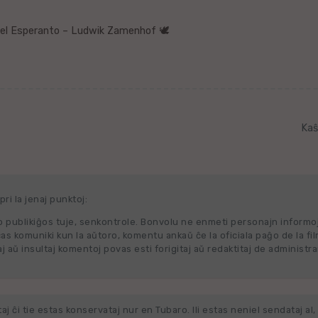
el Esperanto – Ludwik Zamenhof 🕊️
Kaŝ
ri la jenaj punktoj:
 publikiĝos tuje, senkontrole. Bonvolu ne enmeti personajn informo
cas komuniki kun la aŭtoro, komentu ankaŭ ĉe la oficiala paĝo de la fi
j aŭ insultaj komentoj povas esti forigitaj aŭ redaktitaj de administra
j ĉi tie estas konservataj nur en Tubaro. Ili estas neniel sendataj al, 