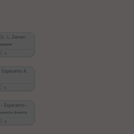
La Espero (L. L. Zamenhof & Félicien Menu de Ménil)
sampler
0
La Espero: Esperanto Anthem (Lyrics + English Translation)
0
La Espero - Esperanto-himno
speranto-Societo
0