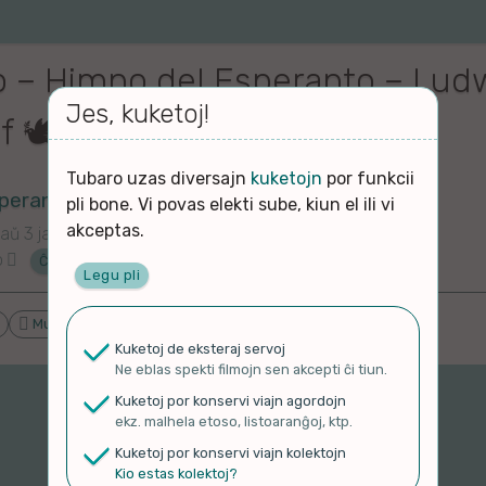
o – Himno del Esperanto – Lud
Jes, kuketoj!
 🕊️
Tubaro uzas diversajn
kuketojn
por funkcii
erantisto
pli bone. Vi povas elekti sube, kiun el ili vi
akceptas.
aŭ 3 jaroj
o
Ĉu ne?
Legu pli
Proponu ĝenrojn
Muziko
Kuketoj de eksteraj servoj
Ne eblas spekti filmojn sen akcepti ĉi tiun.
Kuketoj por konservi viajn agordojn
ekz. malhela etoso, listoaranĝoj, ktp.
Kuketoj por konservi viajn kolektojn
Kio estas kolektoj?