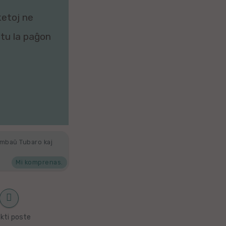
ketoj ne
zitu la paĝon
ambaŭ Tubaro kaj
Mi komprenas.
kti poste