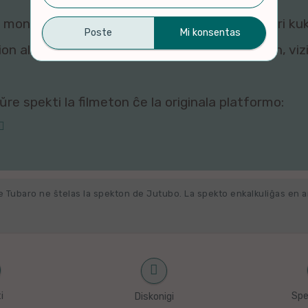
montri ĉi tiun filmeton al vi, ĉar viaj agordoj pri ku
n al ni. Por rigardi kaj re-agordi viajn kuketojn, vi
re spekti la filmeton ĉe la originala platformo:
e Tubaro ne ŝtelas la spekton de Jutubo. La spekto enkalkuliĝas en 
i
Spe
Diskonigi