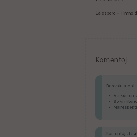
Litova
La espero – Himno d
Urduo
Dana
Abĥaza
Komentoj
Vjetnama
Frisa
Bonvolu atenti p
Via komento
Albana
Se vi inten
Malrespekta
Hinda
Asama
Komentoj afiŝata