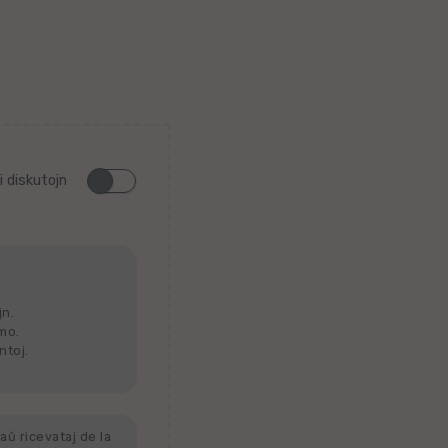
i diskutojn
jn.
lmo.
ntoj.
aŭ ricevataj de la