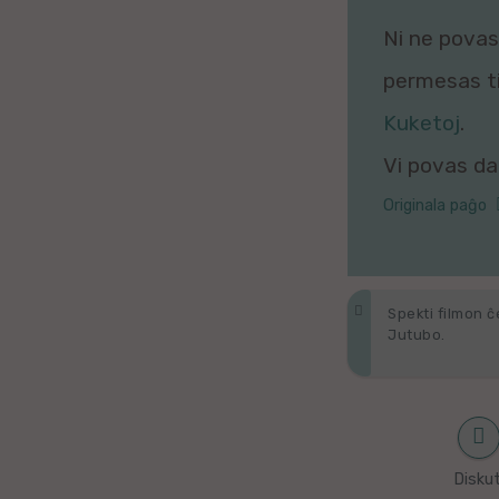
Galega
Ni ne povas 
Hungara
permesas tio
Kuketoj
.
Malaja
Vi povas daŭ
Nederlanda
Originala paĝo
Interlingvao
Ĉeĥa
Spekti filmon ĉ
Jutubo.
zx
Araba
Java
Diskut