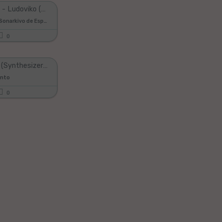
Ĝanfranko - Ludoviko (Esperanto-eldono de "Oh! Susanna")
La Neoficiala Sonarkivo de Esperanto
0
La Espero (Synthesizer V AI Mai)
anto
0