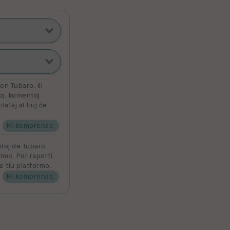
ti poste
filmoj
n Tubaro, ili
toj, komentoj
ataj al tiuj ĉe
ta
 por aldoni la
denove por
Mi komprenas.
ntoj de Tubaro.
ilmo. Por raporti
e tiu platformo.
Mi komprenas.