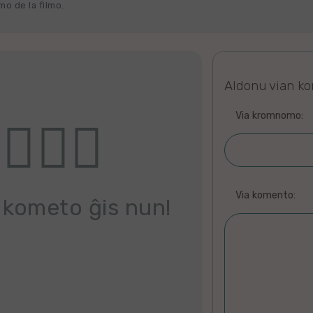
o de la filmo.
Aldonu vian k
Via kromnomo:
Via komento:
 kometo ĝis nun!