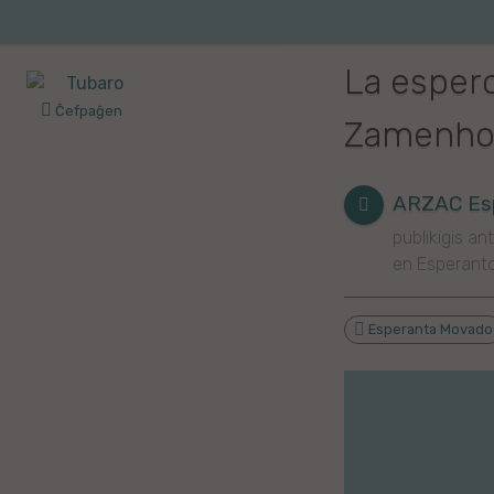
Iri
al
Korea
Vojaĝo
la
La esper
enhavo
Franca
Ĉefpaĝen
Zamenhof
Itala
Pola
ARZAC Esp
publikigis ant
Germana
en Esperant
Turka
Esperanta Movado
Indonezia
Persa
Ĉina