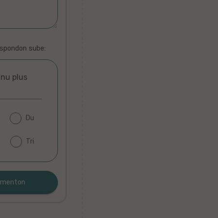
espondon sube:
unu plus
Du
Tri