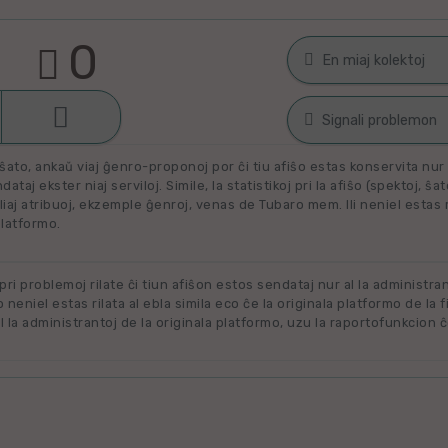
0
En miaj kolektoj

Malŝati
Filmoj por spek
Signali problemon
Miaj plejŝatataj 
ŝato, ankaŭ viaj ĝenro-proponoj por ĉi tiu afiŝo estas konservita nur e
Spamaĵo
ataj ekster niaj serviloj. Simile, la statistikoj pri la afiŝo (spektoj, ŝa
liaj atribuoj, ekzemple ĝenroj, venas de Tubaro mem. Ili neniel estas ril
Maltaŭga aŭ Nerila
Alklaku kolekton
platformo.
Ne plu disponebla
filmon. Alklaku 
forigi.
Renovigenda
 pri problemoj rilate ĉi tiun afiŝon estos sendataj nur al la administra
o neniel estas rilata al ebla simila eco ĉe la originala platformo de la f
 la administrantoj de la originala platformo, uzu la raportofunkcion ĉ