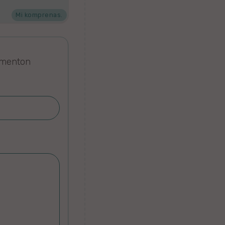
Mi komprenas.
omenton