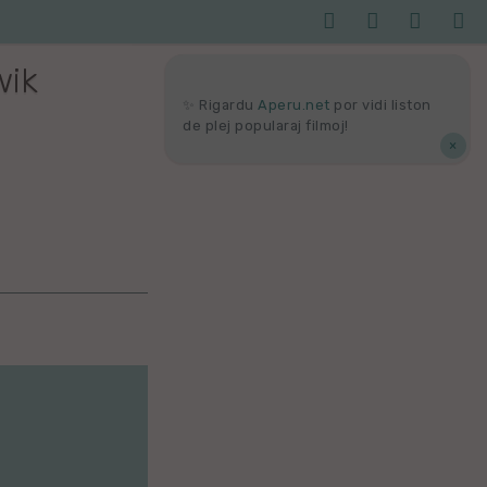




Serĉi
Kolektoj
Proponu
Viaj
agor
wik
✨ Rigardu
Aperu.net
por vidi liston
de plej popularaj filmoj!
×