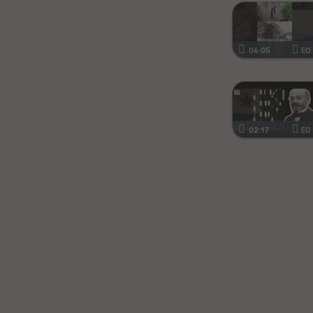
Kanura
Afrikansa
06:05
EO
Fiĝia
Mongola
02:17
EO
Ajmara
Bislamo
Tamila
Somala
Estona