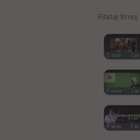
Tagaloga
Rilataj filmoj
Kazaĥa
iw
Malta
02:22
EO
Kimra
Ujgura
02:04
EN
vr
Islanda
23:33
EO
Romanĉa