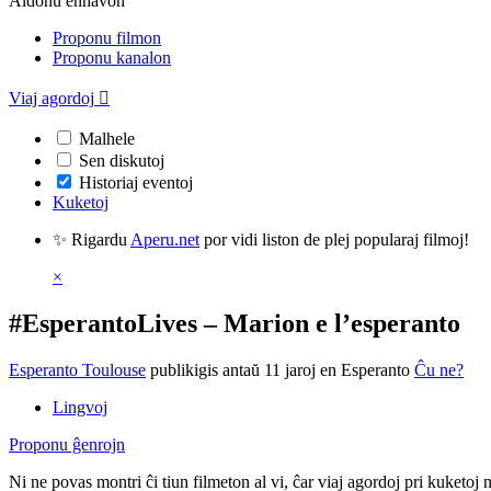
Aldonu enhavon
Proponu filmon
Proponu kanalon
Viaj agordoj

Malhele
Sen diskutoj
Historiaj eventoj
Kuketoj
✨ Rigardu
Aperu.net
por vidi liston de plej popularaj filmoj!
×
#EsperantoLives – Marion e l’esperanto
Esperanto Toulouse
publikigis antaŭ 11 jaroj
en Esperanto
Ĉu ne?
Lingvoj
Proponu ĝenrojn
Ni ne povas montri ĉi tiun filmeton al vi, ĉar viaj agordoj pri kuketoj 