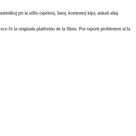
atistikoj pri la afiŝo (spektoj, ŝatoj, komentoj ktp), ankaŭ aliaj
a eco ĉe la originala platformo de la filmo. Por raporti problemon al la