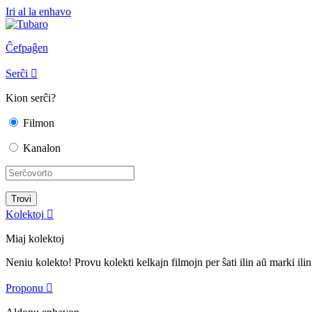
Iri al la enhavo
Ĉefpaĝen
Serĉi

Kion serĉi?
Filmon
Kanalon
Kolektoj

Miaj kolektoj
Neniu kolekto! Provu kolekti kelkajn filmojn per ŝati ilin aŭ marki ilin
Proponu
