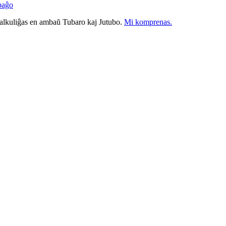
paĝo
nkalkuliĝas en ambaŭ Tubaro kaj Jutubo.
Mi komprenas.