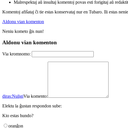
Malrespektaj aŭ insultaj komentoj povas esti forigitaj aŭ redakti
Komentoj afiŝataj ĉi tie estas konservataj nur en Tubaro. Ili estas neni
Aldonu vian komenton
Neniu kometo ĝis nun!
Aldonu vian komenton
Via kromnomo:
diras:
Nuligi
Via komento:
Elektu la ĝustan respondon sube:
Kio estas hundo?
oranĝon