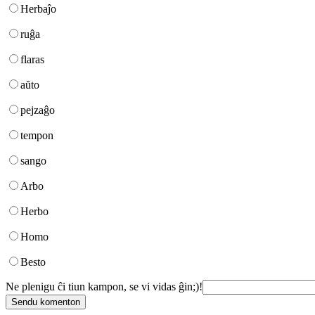
Herbaĵo
ruĝa
flaras
aŭto
pejzaĝo
tempon
sango
Arbo
Herbo
Homo
Besto
Ne plenigu ĉi tiun kampon, se vi vidas ĝin;)!