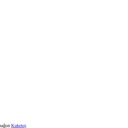
a paĝon
Kuketoj
.