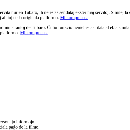
ita nur en Tubaro, ili ne estas sendataj ekster niaj serviloj. Simile, la st
 al tiuj ĉe la originala platformo.
Mi komprenas.
a administrantoj de Tubaro. Ĉi tiu funkcio neniel estas rilata al ebla simil
u platformo.
Mi komprenas.
ersonajn informojn.
iala paĝo de la filmo.