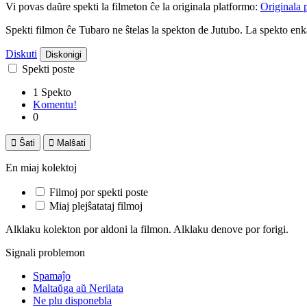
Vi povas daŭre spekti la filmeton ĉe la originala platformo:
Originala 
Spekti filmon ĉe Tubaro ne ŝtelas la spekton de Jutubo. La spekto e
Diskuti
Diskonigi
Spekti poste
1 Spekto
Komentu!
0

Ŝati

Malŝati
En miaj kolektoj
Filmoj por spekti poste
Miaj plejŝatataj filmoj
Alklaku kolekton por aldoni la filmon. Alklaku denove por forigi.
Signali problemon
Spamaĵo
Maltaŭga aŭ Nerilata
Ne plu disponebla