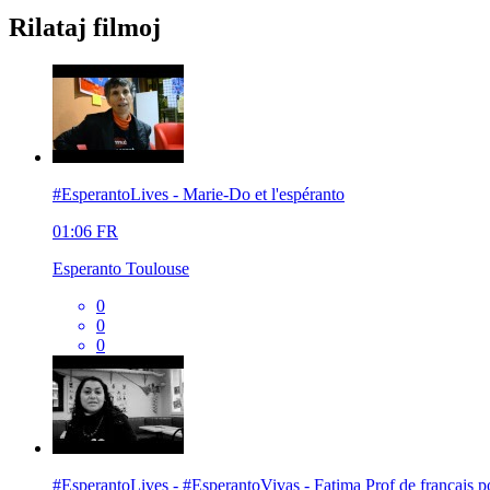
Rilataj filmoj
#EsperantoLives - Marie-Do et l'espéranto
01:06
FR
Esperanto Toulouse
0
0
0
#EsperantoLives - #EsperantoVivas - Fatima Prof de français p