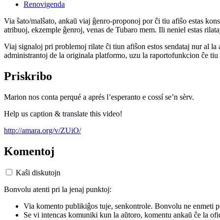
Renovigenda
Via ŝato/malŝato, ankaŭ viaj ĝenro-proponoj por ĉi tiu afiŝo estas konserv
atribuoj, ekzemple ĝenroj, venas de Tubaro mem. Ili neniel estas rilataj
Viaj signaloj pri problemoj rilate ĉi tiun afiŝon estos sendataj nur al l
administrantoj de la originala platformo, uzu la raportofunkcion ĉe ti
Priskribo
Marion nos conta perqué a aprés l’esperanto e cossí se’n sèrv.
Help us caption & translate this video!
http://amara.org/v/ZUiO/
Komentoj
Kaŝi diskutojn
Bonvolu atenti pri la jenaj punktoj:
Via komento publikiĝos tuje, senkontrole. Bonvolu ne enmeti p
Se vi intencas komuniki kun la aŭtoro, komentu ankaŭ ĉe la ofic