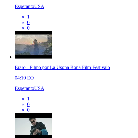
EsperantoUSA
1
0
0
Eraro - Filmo por La Usona Bona Film-Festivalo
04:10
EO
EsperantoUSA
1
0
0