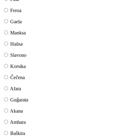
Feroa
Gaela
Manksa
Haŭsa
Slavono
Korsika
Ĉeĉena
Afara
Guĝarata
Akana
Amhara
Baŝkira