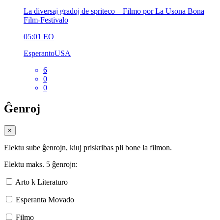
La diversaj gradoj de spriteco – Filmo por La Usona Bona
Film-Festivalo
05:01
EO
EsperantoUSA
6
0
0
Ĝenroj
×
Elektu sube ĝenrojn, kiuj priskribas pli bone la filmon.
Elektu maks. 5 ĝenrojn:
Arto k Literaturo
Esperanta Movado
Filmo