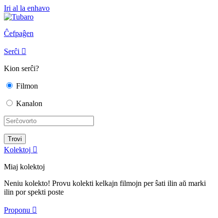
Iri al la enhavo
Ĉefpaĝen
Serĉi

Kion serĉi?
Filmon
Kanalon
Kolektoj

Miaj kolektoj
Neniu kolekto! Provu kolekti kelkajn filmojn per ŝati ilin aŭ marki
ilin por spekti poste
Proponu
