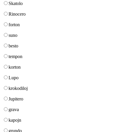
Skatolo
Rinocero
forton
suno
besto
tempon
korton
Lupo
krokodiloj
Jupitero
grava
kapojn
grundo