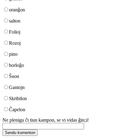
oranĝon
salton
Folioj
Rozoj
pino
horloĝo
Ŝuon
Gantojn
Skribilon
Ĉapelon
Ne plenigu ĉi tiun kampon, se vi vidas ĝin;)!