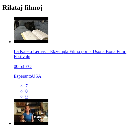
Rilataj filmoj
La Kateto Lernas – Ekzempla Filmo por la Usona Bona Film-
Festivalo
00:53
EO
EsperantoUSA
7
0
0