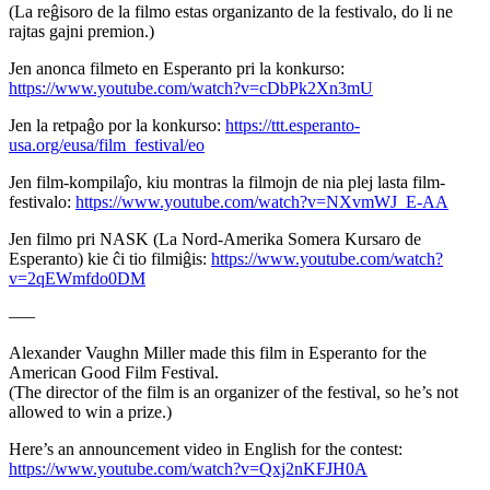
(La reĝisoro de la filmo estas organizanto de la festivalo, do li ne
rajtas gajni premion.)
Jen anonca filmeto en Esperanto pri la konkurso:
https://www.youtube.com/watch?v=cDbPk2Xn3mU
Jen la retpaĝo por la konkurso:
https://ttt.esperanto-
usa.org/eusa/film_festival/eo
Jen film-kompilaĵo, kiu montras la filmojn de nia plej lasta film-
festivalo:
https://www.youtube.com/watch?v=NXvmWJ_E-AA
Jen filmo pri NASK (La Nord-Amerika Somera Kursaro de
Esperanto) kie ĉi tio filmiĝis:
https://www.youtube.com/watch?
v=2qEWmfdo0DM
–––
Alexander Vaughn Miller made this film in Esperanto for the
American Good Film Festival.
(The director of the film is an organizer of the festival, so he’s not
allowed to win a prize.)
Here’s an announcement video in English for the contest:
https://www.youtube.com/watch?v=Qxj2nKFJH0A