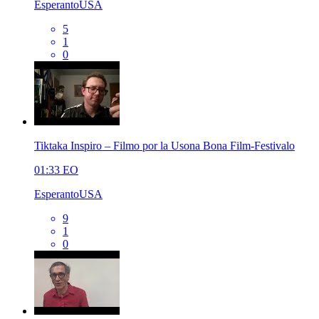
EsperantoUSA
5
1
0
Tiktaka Inspiro – Filmo por la Usona Bona Film-Festivalo
01:33
EO
EsperantoUSA
9
1
0