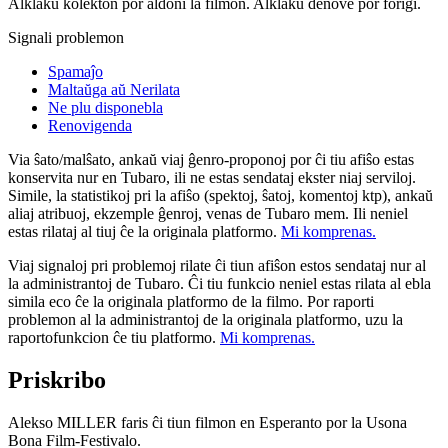
Alklaku kolekton por aldoni la filmon. Alklaku denove por forigi.
Signali problemon
Spamaĵo
Maltaŭga aŭ Nerilata
Ne plu disponebla
Renovigenda
Via ŝato/malŝato, ankaŭ viaj ĝenro-proponoj por ĉi tiu afiŝo estas
konservita nur en Tubaro, ili ne estas sendataj ekster niaj serviloj.
Simile, la statistikoj pri la afiŝo (spektoj, ŝatoj, komentoj ktp), ankaŭ
aliaj atribuoj, ekzemple ĝenroj, venas de Tubaro mem. Ili neniel
estas rilataj al tiuj ĉe la originala platformo.
Mi komprenas.
Viaj signaloj pri problemoj rilate ĉi tiun afiŝon estos sendataj nur al
la administrantoj de Tubaro. Ĉi tiu funkcio neniel estas rilata al ebla
simila eco ĉe la originala platformo de la filmo. Por raporti
problemon al la administrantoj de la originala platformo, uzu la
raportofunkcion ĉe tiu platformo.
Mi komprenas.
Priskribo
Alekso MILLER faris ĉi tiun filmon en Esperanto por la Usona
Bona Film-Festivalo.