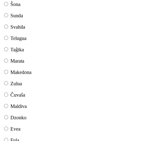
Ŝona
Sunda
Svahila
Telugua
Taĝika
Marata
Makedona
Zulua
Ĉuvaŝa
Maldiva
Dzonko
Evea
Fula