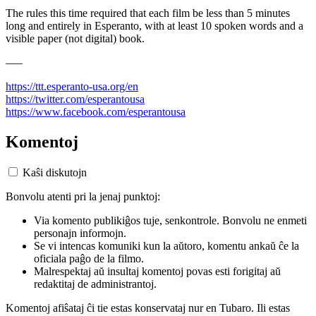
The rules this time required that each film be less than 5 minutes
long and entirely in Esperanto, with at least 10 spoken words and a
visible paper (not digital) book.
–––
https://ttt.esperanto-usa.org/en
https://twitter.com/esperantousa
https://www.facebook.com/esperantousa
Komentoj
Kaŝi diskutojn
Bonvolu atenti pri la jenaj punktoj:
Via komento publikiĝos tuje, senkontrole. Bonvolu ne enmeti
personajn informojn.
Se vi intencas komuniki kun la aŭtoro, komentu ankaŭ ĉe la
oficiala paĝo de la filmo.
Malrespektaj aŭ insultaj komentoj povas esti forigitaj aŭ
redaktitaj de administrantoj.
Komentoj afiŝataj ĉi tie estas konservataj nur en Tubaro. Ili estas