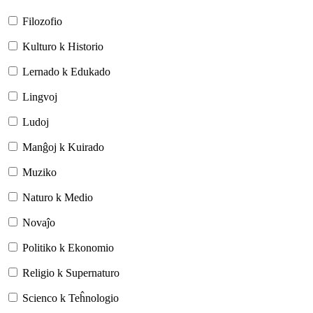
Filozofio
Kulturo k Historio
Lernado k Edukado
Lingvoj
Ludoj
Manĝoj k Kuirado
Muziko
Naturo k Medio
Novaĵo
Politiko k Ekonomio
Religio k Supernaturo
Scienco k Teĥnologio