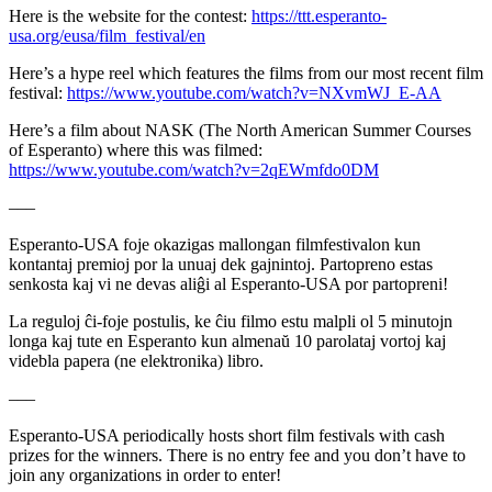
Here is the website for the contest:
https://ttt.esperanto-
usa.org/eusa/film_festival/en
Here’s a hype reel which features the films from our most recent film
festival:
https://www.youtube.com/watch?v=NXvmWJ_E-AA
Here’s a film about NASK (The North American Summer Courses
of Esperanto) where this was filmed:
https://www.youtube.com/watch?v=2qEWmfdo0DM
–––
Esperanto-USA foje okazigas mallongan filmfestivalon kun
kontantaj premioj por la unuaj dek gajnintoj. Partopreno estas
senkosta kaj vi ne devas aliĝi al Esperanto-USA por partopreni!
La reguloj ĉi-foje postulis, ke ĉiu filmo estu malpli ol 5 minutojn
longa kaj tute en Esperanto kun almenaŭ 10 parolataj vortoj kaj
videbla papera (ne elektronika) libro.
–––
Esperanto-USA periodically hosts short film festivals with cash
prizes for the winners. There is no entry fee and you don’t have to
join any organizations in order to enter!