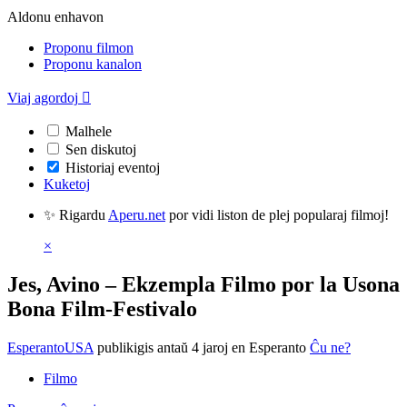
Aldonu enhavon
Proponu filmon
Proponu kanalon
Viaj agordoj

Malhele
Sen diskutoj
Historiaj eventoj
Kuketoj
✨ Rigardu
Aperu.net
por vidi liston de plej popularaj filmoj!
×
Jes, Avino – Ekzempla Filmo por la Usona
Bona Film-Festivalo
EsperantoUSA
publikigis antaŭ 4 jaroj
en Esperanto
Ĉu ne?
Filmo