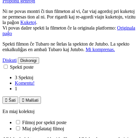
Proponu ĝenrojn
Ni ne povas montri ĉi tiun filmeton al vi, ĉar viaj agordoj pri kuketoj
ne permesas tion al ni. Por rigardi kaj re-agordi viajn kuketojn, vizitu
la paĝon
Kuketoj
.
Vi povas daŭre spekti la filmeton ĉe la originala platformo:
Originala
paĝo
Spekti filmon ĉe Tubaro ne ŝtelas la spekton de Jutubo. La spekto
enkalkuliĝas en ambaŭ Tubaro kaj Jutubo.
Mi komprenas.
Diskuti
Diskonigi
Spekti poste
3 Spektoj
Komentu!
1

Ŝati

Malŝati
En miaj kolektoj
Filmoj por spekti poste
Miaj plejŝatataj filmoj