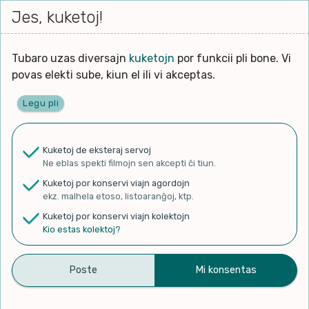
Iri




elektu
Jes, kuketoj!
Serĉi
Kolektoj
Proponu
Viaj
al
Filmo
tiun,
agord
la
kiu
enhavo
Tubaro uzas diversajn
kuketojn
por funkcii pli bone. Vi
Filozofio
plej
povas elekti sube, kiun el ili vi akceptas.
gravas
Kulturo k Historio
laŭ
Legu pli
vi.
Ĉefpaĝen
Lernado k Edukado
u
Ne
Kuketoj de eksteraj servoj
La
Lingvoj
Ne eblas spekti filmojn sen akcepti ĉi tiun.
ĉefa
✨ Rigardu
Aperu.net
por vidi liston
zorgu
Kuketoj por konservi viajn agordojn
de plej popularaj filmoj!
lingvo
Ludoj
ekz. malhela etoso, listoaranĝoj, ktp.
×
uzita
Kuketoj por konservi viajn kolektojn
en
Manĝoj k Kuirado
Kio estas kolektoj?
la
filmo:
Muziko
Vi Kaj Mi
Naturo k Medio
Filtru