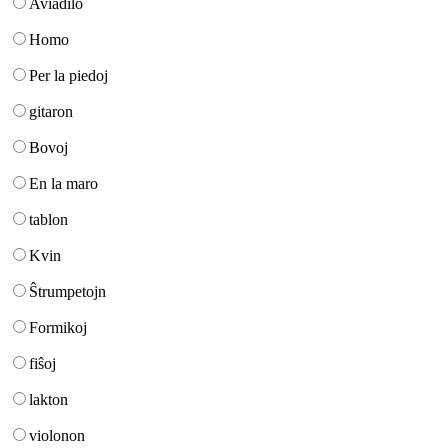
Aviadilo
Homo
Per la piedoj
gitaron
Bovoj
En la maro
tablon
Kvin
Ŝtrumpetojn
Formikoj
fiŝoj
lakton
violonon