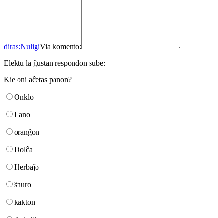
diras:
Nuligi
Via komento:
Elektu la ĝustan respondon sube:
Kie oni aĉetas panon?
Onklo
Lano
oranĝon
Dolĉa
Herbaĵo
ŝnuro
kakton