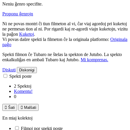
Neniu ĝenro specifite.
Proponu ĝenrojn
Ni ne povas montri ĉi tiun filmeton al vi, ĉar viaj agordoj pri kuketoj
ne permesas tion al ni. Por rigardi kaj re-agordi viajn kuketojn, vizitu
la paĝon
Kuketoj
.
Vi povas daŭre spekti la filmeton ĉe la originala platformo:
Originala
paĝo
Spekti filmon ĉe Tubaro ne ŝtelas la spekton de Jutubo. La spekto
enkalkuliĝas en ambaŭ Tubaro kaj Jutubo.
Mi komprenas.
Diskuti
Diskonigi
Spekti poste
2 Spektoj
Komentu!
0

Ŝati

Malŝati
En miaj kolektoj
Filmoj por spekti poste