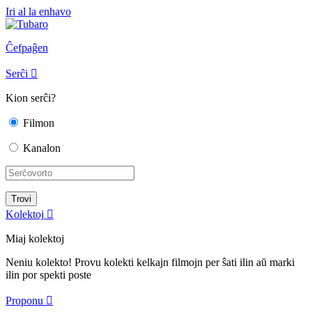
Iri al la enhavo
Ĉefpaĝen
Serĉi

Kion serĉi?
Filmon
Kanalon
Kolektoj

Miaj kolektoj
Neniu kolekto! Provu kolekti kelkajn filmojn per ŝati ilin aŭ marki
ilin por spekti poste
Proponu
