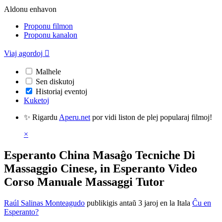
Aldonu enhavon
Proponu filmon
Proponu kanalon
Viaj agordoj

Malhele
Sen diskutoj
Historiaj eventoj
Kuketoj
✨ Rigardu
Aperu.net
por vidi liston de plej popularaj filmoj!
×
Esperanto China Masaĝo Tecniche Di
Massaggio Cinese, in Esperanto Video
Corso Manuale Massaggi Tutor
Raúl Salinas Monteagudo
publikigis antaŭ 3 jaroj
en la Itala
Ĉu en
Esperanto?