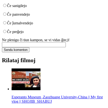
Ĉe sanigilejo
Ĉe panvendejo
Ĉe ĵurnalvendejo
Ĉe preĝejo
Ne plenigu ĉi tiun kampon, se vi vidas ĝin;)!
Rilataj filmoj
Esperanto Museum ,Zaozhuang University-China || My first
vlog || SHOJIB_SHABUJ