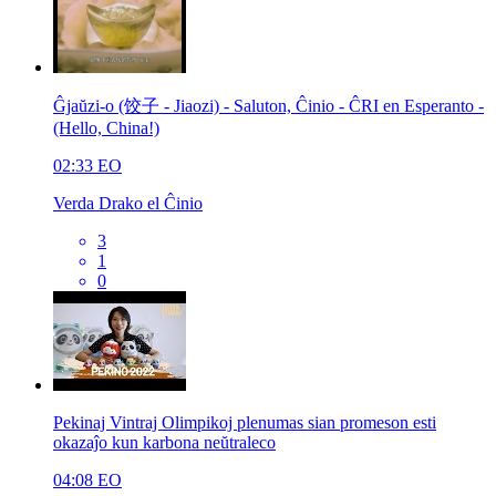
Ĝjaŭzi-o (饺子 - Jiaozi) - Saluton, Ĉinio - ĈRI en Esperanto -
(Hello, China!)
02:33
EO
Verda Drako el Ĉinio
3
1
0
Pekinaj Vintraj Olimpikoj plenumas sian promeson esti
okazaĵo kun karbona neŭtraleco
04:08
EO