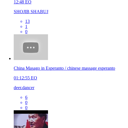
12:48
EO
SHOJIB SHABUJ
13
1
0
China Masago in Esperanto / chinese massage esperanto
01:12:55
EO
deer.dancer
6
0
0