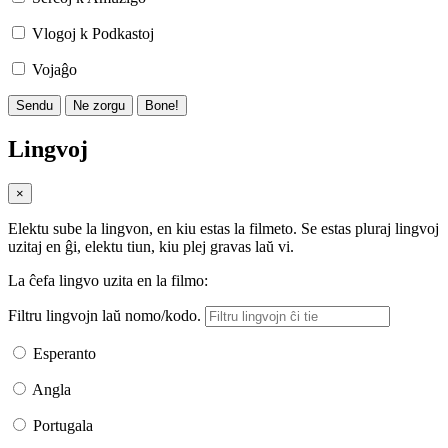
Vlogoj k Podkastoj
Vojaĝo
Sendu
Ne zorgu
Bone!
Lingvoj
×
Elektu sube la lingvon, en kiu estas la filmeto. Se estas pluraj lingvoj
uzitaj en ĝi, elektu tiun, kiu plej gravas laŭ vi.
La ĉefa lingvo uzita en la filmo:
Filtru lingvojn laŭ nomo/kodo.
Esperanto
Angla
Portugala