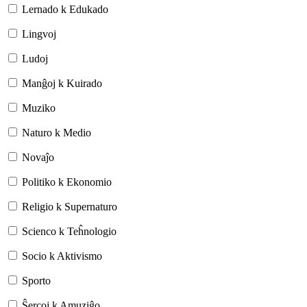
Lernado k Edukado
Lingvoj
Ludoj
Manĝoj k Kuirado
Muziko
Naturo k Medio
Novaĵo
Politiko k Ekonomio
Religio k Supernaturo
Scienco k Teĥnologio
Socio k Aktivismo
Sporto
Ŝercoj k Amuziĝo