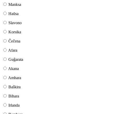
Manksa
Haŭsa
Slavono
Korsika
Ĉeĉena
Afara
Guĝarata
Akana
Amhara
Baŝkira
Bihara
Irlanda