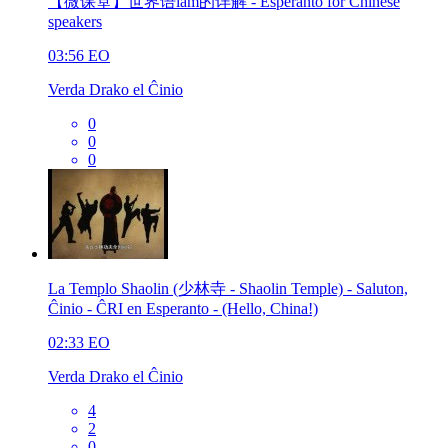
【微课堂】世界语iam的详解 - Esperanto for Chinese
speakers
03:56
EO
Verda Drako el Ĉinio
0
0
0
La Templo Shaolin (少林寺 - Shaolin Temple) - Saluton,
Ĉinio - ĈRI en Esperanto - (Hello, China!)
02:33
EO
Verda Drako el Ĉinio
4
2
0