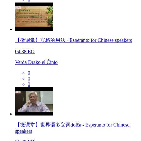
【微课堂】宾格的用法 - Esperanto for Chinese speakers
04:38
EO
Verda Drako el Ĉinio
0
0
0
【微课堂】世界语多义词dolĉa - Esperanto for Chinese
speakers