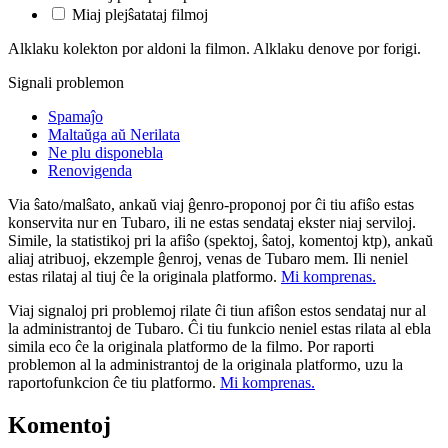
Miaj plejŝatataj filmoj
Alklaku kolekton por aldoni la filmon. Alklaku denove por forigi.
Signali problemon
Spamaĵo
Maltaŭga aŭ Nerilata
Ne plu disponebla
Renovigenda
Via ŝato/malŝato, ankaŭ viaj ĝenro-proponoj por ĉi tiu afiŝo estas
konservita nur en Tubaro, ili ne estas sendataj ekster niaj serviloj.
Simile, la statistikoj pri la afiŝo (spektoj, ŝatoj, komentoj ktp), ankaŭ
aliaj atribuoj, ekzemple ĝenroj, venas de Tubaro mem. Ili neniel
estas rilataj al tiuj ĉe la originala platformo.
Mi komprenas.
Viaj signaloj pri problemoj rilate ĉi tiun afiŝon estos sendataj nur al
la administrantoj de Tubaro. Ĉi tiu funkcio neniel estas rilata al ebla
simila eco ĉe la originala platformo de la filmo. Por raporti
problemon al la administrantoj de la originala platformo, uzu la
raportofunkcion ĉe tiu platformo.
Mi komprenas.
Komentoj