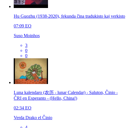
Hu Guozhu (1938-2020), fekunda ĉina tradukisto kaj verkisto
07:09
EO
Suso Moinhos
3
0
0
Luna kalendaro (农历 - lunar Calendar) - Saluton, Ĉinio -
ĈRI en Esperanto - (Hello, China!)
02:34
EO
Verda Drako el Ĉinio
4