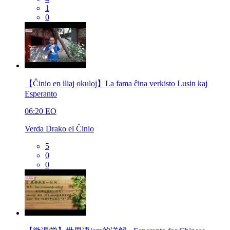
1
0
【Ĉinio en iliaj okuloj】La fama ĉina verkisto Lusin kaj
Esperanto
06:20
EO
Verda Drako el Ĉinio
5
0
0