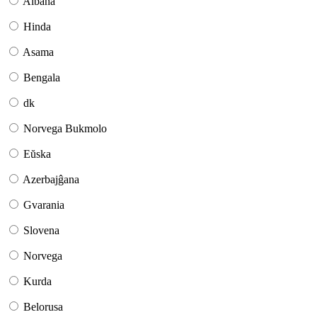
Albana
Hinda
Asama
Bengala
dk
Norvega Bukmolo
Eŭska
Azerbajĝana
Gvarania
Slovena
Norvega
Kurda
Belorusa