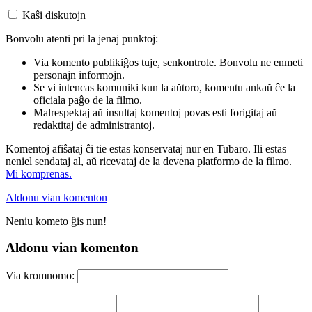
Kaŝi diskutojn
Bonvolu atenti pri la jenaj punktoj:
Via komento publikiĝos tuje, senkontrole. Bonvolu ne enmeti
personajn informojn.
Se vi intencas komuniki kun la aŭtoro, komentu ankaŭ ĉe la
oficiala paĝo de la filmo.
Malrespektaj aŭ insultaj komentoj povas esti forigitaj aŭ
redaktitaj de administrantoj.
Komentoj afiŝataj ĉi tie estas konservataj nur en Tubaro. Ili estas
neniel sendataj al, aŭ ricevataj de la devena platformo de la filmo.
Mi komprenas.
Aldonu vian komenton
Neniu kometo ĝis nun!
Aldonu vian komenton
Via kromnomo: