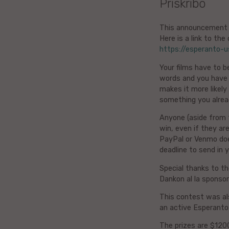
Priskribo
Litova
This announcement v
Here is a link to the 
Urduo
https://esperanto-
Dana
Your films have to b
words and you have 
makes it more likely
Abĥaza
something you alrea
Vjetnama
Anyone (aside from 
win, even if they ar
PayPal or Venmo doe
Frisa
deadline to send in 
Albana
Special thanks to t
Dankon al la sponso
Hinda
This contest was al
an active Esperanto
Asama
The prizes are $120