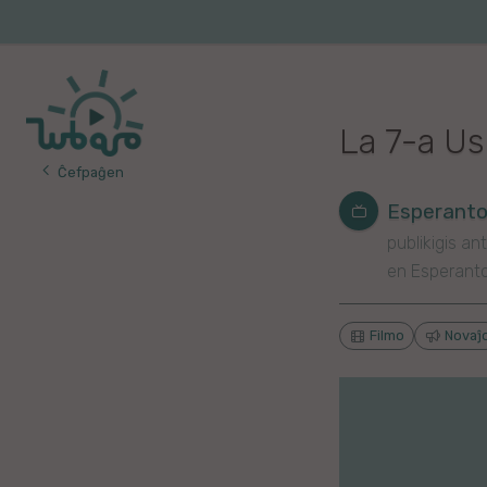
Iri
al
Korea
Vojaĝo
la
enhavo
Franca
La 7-a Us
Itala
Ĉefpaĝen
Pola
Esperant
publikigis ant
Germana
en Esperant
Turka
Filmo
Novaĵ
Indonezia
Persa
Ĉina