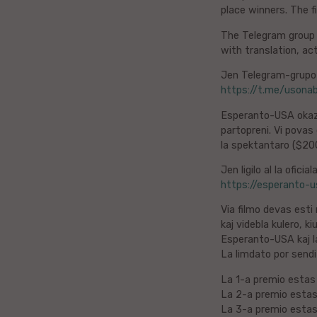
place winners. The f
Bengala
The Telegram group l
dk
with translation, ac
Jen Telegram-grupo e
Norvega
https://t.me/usona
Bukmolo
Eŭska
Esperanto-USA okazig
partopreni. Vi povas 
la spektantaro ($20
Azerbajĝana
Jen ligilo al la oficia
Gvarania
https://esperanto-u
Via filmo devas esti
Slovena
kaj videbla kulero, k
Esperanto-USA kaj la 
Norvega
La limdato por sendi
La 1-a premio esta
Kurda
La 2-a premio esta
La 3-a premio esta