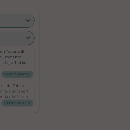
ti poste
filmoj
n Tubaro, ili
toj, komentoj
ataj al tiuj ĉe
ata
 por aldoni la
denove por
Mi komprenas.
ntoj de Tubaro.
ilmo. Por raporti
e tiu platformo.
Mi komprenas.