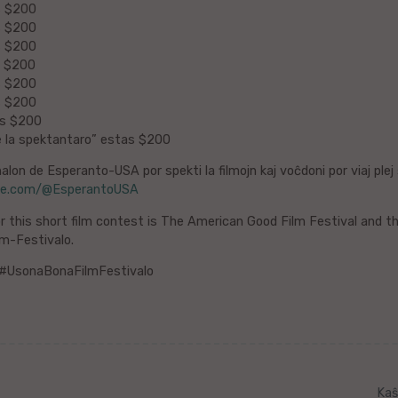
s $200
s $200
s $200
s $200
s $200
s $200
as $200
e la spektantaro” estas $200
lon de Esperanto-USA por spekti la filmojn kaj voĉdoni por viaj plej 
be.com/@EsperantoUSA
r this short film contest is The American Good Film Festival and 
lm-Festivalo.
#UsonaBonaFilmFestivalo
Kaŝ