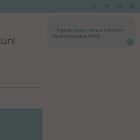




Serĉi
Kolektoj
Proponu
Viaj
agord
✨ Rigardu
Aperu.net
por vidi liston
de plej popularaj filmoj!
Nun!
×