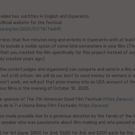
ideo has subtitles in English and Esperanto.
official website for the festival:
usa.org/en/2025/07/14/7aubff/
e less than five minutes long and entirely in Esperanto with at leas
to include a visible spoon of some kind somewhere in your film. (T
 that you created the film specifically for this project instead of c
dy created years ago.)
the current judges and organizers) can compete and send in a film 
e not a US citizen. We will do our best to send money to winners in o
sn’t work, we will put that prize money into an UEA account of the
your films is the evening of October 10, 2025.
he sponsor of The 7th American Good Film Festival:
https://ana.so/
ro de la 7-a Usona Bona Film-Festivalo:
https://ana.so/
so made possible due to a generous donation by the family of the l
 speaker who was passionate about film-making and who passed awa
0 for 1st place, $800 for 2nd, $600 for 3rd, and $200 each for the