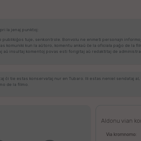
ri la jenaj punktoj:
 publikiĝos tuje, senkontrole. Bonvolu ne enmeti personajn informo
cas komuniki kun la aŭtoro, komentu ankaŭ ĉe la oficiala paĝo de la fi
j aŭ insultaj komentoj povas esti forigitaj aŭ redaktitaj de administra
j ĉi tie estas konservataj nur en Tubaro. Ili estas neniel sendataj al, 
o de la filmo.
Aldonu vian k
Via kromnomo: