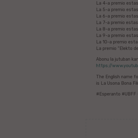
Belorusa
La 4-a premio esta
La 5-a premio esta
Bretona
La 6-a premio esta
La 7-a premio esta
La 8-a premio esta
Finna
La 9-a premio esta
La 10-a premio est
Kroata
La premio “Elekto d
Abonu la jutuban kana
Valona
https://www.youtu
Hebrea
The English name fo
is La Usona Bona Fi
Ganda
#Esperanto #UBFF 
Latva
Serba
Uzbeka