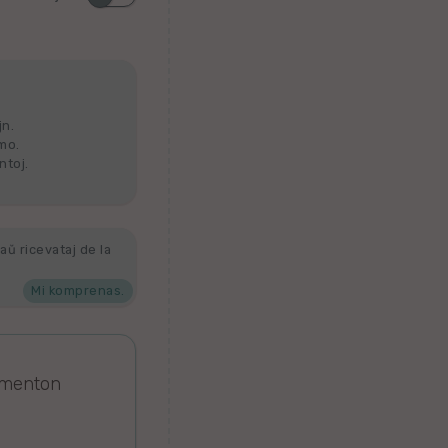
jn.
lmo.
ntoj.
aŭ ricevataj de la
Mi komprenas.
omenton