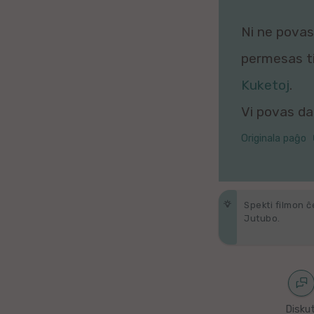
Galega
Ni ne povas 
Hungara
permesas tio
Malaja
Kuketoj
.
Vi povas daŭ
Nederlanda
Originala paĝo
Interlingvao
Ĉeĥa
Spekti filmon ĉ
zx
Jutubo.
Araba
Java
Diskut