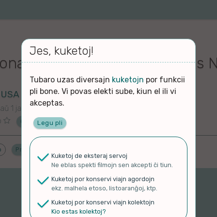
Jes, kuketoj!
ona Bona Film-Festivalo Ekas 
Tubaro uzas diversajn
kuketojn
por funkcii
pli bone. Vi povas elekti sube, kiun el ili vi
oUSA
akceptas.
aŭ 1 jaro
o
Ĉu ne?
Legu pli
o
Proponu ĝenrojn
Kuketoj de eksteraj servoj
Ne eblas spekti filmojn sen akcepti ĉi tiun.
Kuketoj por konservi viajn agordojn
ekz. malhela etoso, listoaranĝoj, ktp.
Kuketoj por konservi viajn kolektojn
Kio estas kolektoj?