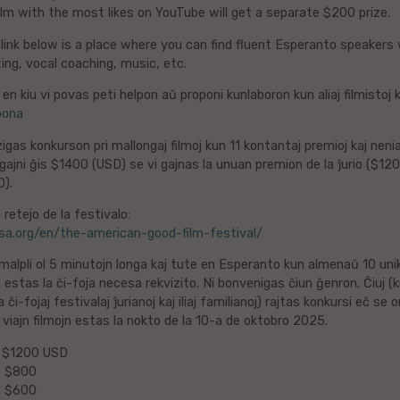
ilm with the most likes on YouTube will get a separate $200 prize.
ink below is a place where you can find fluent Esperanto speakers w
ting, vocal coaching, music, etc.
n kiu vi povas peti helpon aŭ proponi kunlaboron kun aliaj filmistoj k
bona
as konkurson pri mallongaj filmoj kun 11 kontantaj premioj kaj neni
gajni ĝis $1400 (USD) se vi gajnas la unuan premion de la ĵurio ($120
0).
la retejo de la festivalo:
sa.org/en/the-american-good-film-festival/
 malpli ol 5 minutojn longa kaj tute en Esperanto kun almenaŭ 10 unik
iu estas la ĉi-foja necesa rekvizito. Ni bonvenigas ĉiun ĝenron. Ĉiuj (
ĉi-fojaj festivalaj ĵurianoj kaj iliaj familianoj) rajtas konkursi eĉ se
 viajn filmojn estas la nokto de la 10-a de oktobro 2025.
s $1200 USD
s $800
s $600