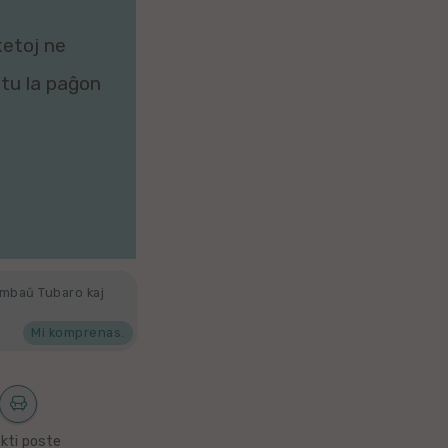
ketoj ne
zitu la paĝon
ambaŭ Tubaro kaj
Mi komprenas.
kti poste