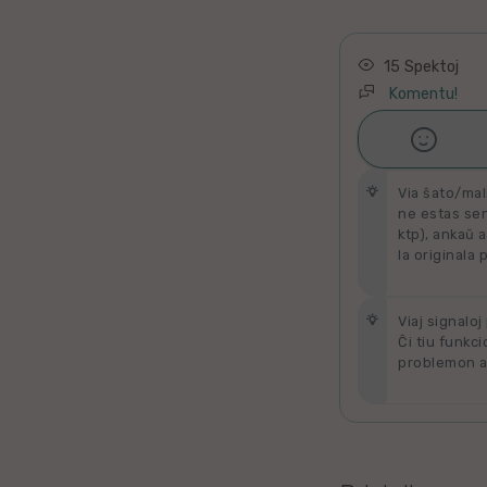
Latino
Ukraina
15 Spektoj
Komentu!
Taja

Ŝati
Kataluna
Via ŝato/mal
Greka
ne estas send
ktp), ankaŭ a
la originala 
Rumana
Sveda
Viaj signaloj
Ĉi tiu funkci
problemon al
Bulgara
Slovaka
Bosna