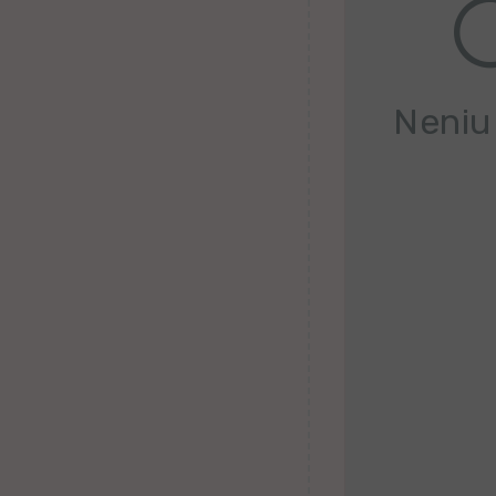
Kanura
Afrikansa
Neniu
Fiĝia
Mongola
Ajmara
Bislamo
Tamila
Somala
Estona