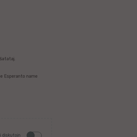
ŝatataj.
the Esperanto name
i diskutojn