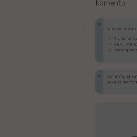
Komentoj
Tagaloga
Kazaĥa
Bonvolu atenti p
Via komento
iw
Se vi inten
Malrespekta
Malta
Kimra
Komentoj afiŝata
devena platform
Ujgura
vr
Islanda
Romanĉa