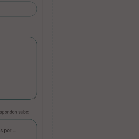
espondon sube:
as por …