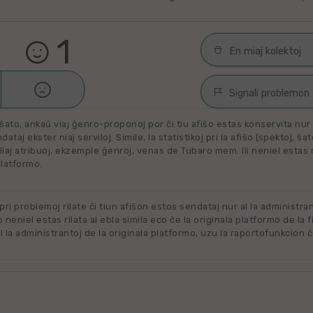
1
En miaj kolektoj

Malŝati
Filmoj por spek
Signali problemon
Miaj plejŝatataj 
ŝato, ankaŭ viaj ĝenro-proponoj por ĉi tiu afiŝo estas konservita nur e
Spamaĵo
ataj ekster niaj serviloj. Simile, la statistikoj pri la afiŝo (spektoj, ŝa
liaj atribuoj, ekzemple ĝenroj, venas de Tubaro mem. Ili neniel estas ril
Maltaŭga aŭ Neril
Alklaku kolekton
platformo.
filmon. Alklaku 
Ne plu disponebla
forigi.
Renovigenda
 pri problemoj rilate ĉi tiun afiŝon estos sendataj nur al la administra
o neniel estas rilata al ebla simila eco ĉe la originala platformo de la f
 la administrantoj de la originala platformo, uzu la raportofunkcion ĉ