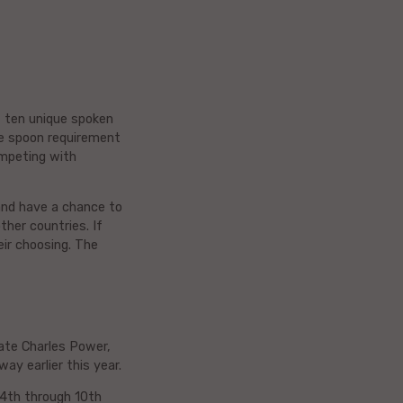
t ten unique spoken
he spoon requirement
ompeting with
and have a chance to
ther countries. If
ir choosing. The
ate Charles Power,
y earlier this year.
 4th through 10th