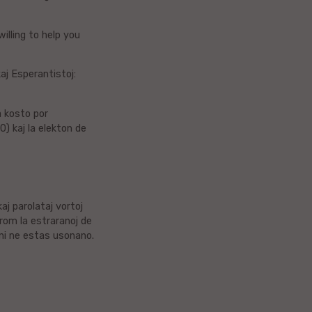
illing to help you
aj Esperantistoj:
a kosto por
0) kaj la elekton de
aj parolataj vortoj
krom la estraranoj de
 oni ne estas usonano.