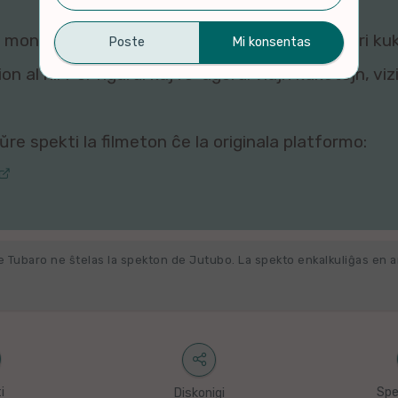
montri ĉi tiun filmeton al vi, ĉar viaj agordoj pri ku
n al ni. Por rigardi kaj re-agordi viajn kuketojn, vi
re spekti la filmeton ĉe la originala platformo:
e Tubaro ne ŝtelas la spekton de Jutubo. La spekto enkalkuliĝas en 
i
Spe
Diskonigi