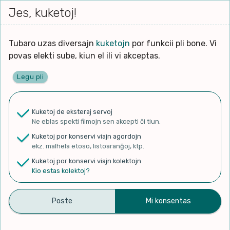
Iri




elektu
Jes, kuketoj!
Serĉi
Kolektoj
Proponu
Viaj
al
Filmo
tiun,
agord
la
kiu
enhavo
Tubaro uzas diversajn
kuketojn
por funkcii pli bone. Vi
Filozofio
plej
povas elekti sube, kiun el ili vi akceptas.
gravas
Kulturo k Historio
laŭ
Legu pli
vi.
Ĉefpaĝen
Lernado k Edukado
u
Ne
Kuketoj de eksteraj servoj
La
Lingvoj
Ne eblas spekti filmojn sen akcepti ĉi tiun.
ĉefa
✨ Rigardu
Aperu.net
por vidi liston
zorgu
Kuketoj por konservi viajn agordojn
de plej popularaj filmoj!
lingvo
Ludoj
ekz. malhela etoso, listoaranĝoj, ktp.
×
uzita
Kuketoj por konservi viajn kolektojn
en
Manĝoj k Kuirado
Kio estas kolektoj?
la
filmo:
Muziko
Kimo – La anaso kaj la simio
Naturo k Medio
Filtru