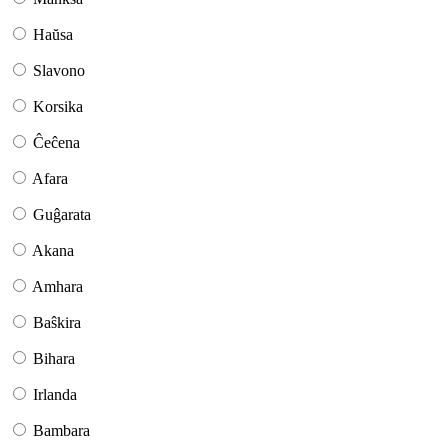
Haŭsa
Slavono
Korsika
Ĉeĉena
Afara
Guĝarata
Akana
Amhara
Baŝkira
Bihara
Irlanda
Bambara