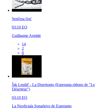
Senĉesa ĉen'
03:10
EO
Guillaume Armide
14
2
0
Ĵak Lepŭil' - La Dizertonto (Esperanta eldono de "Le
Déserteur")
03:10
EO
La Neoficiala Sonarkivo de Esperanto