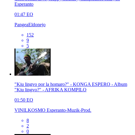
Esperanto
01:47
EO
PangeaEldonejo
152
9
5
"Kiu lingvo por la homaro?" - KONGA ESPERO - Album
"Kiu lingvo?" - AFRIKA KOMPILO
01:50
EO
VINILKOSMO Esperanto-Muzik-Prod.
8
2
0