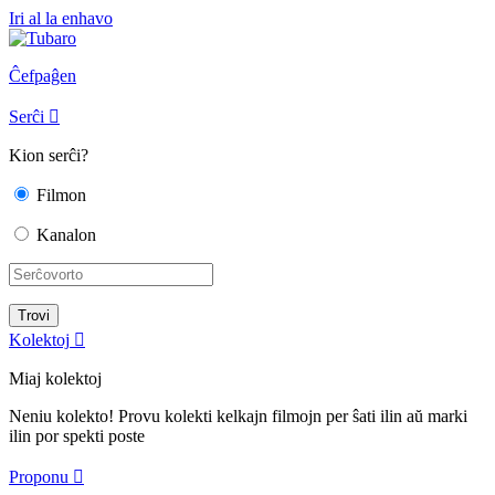
Iri al la enhavo
Ĉefpaĝen
Serĉi

Kion serĉi?
Filmon
Kanalon
Kolektoj

Miaj kolektoj
Neniu kolekto! Provu kolekti kelkajn filmojn per ŝati ilin aŭ marki
ilin por spekti poste
Proponu
