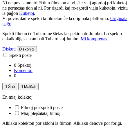
Ni ne povas montri ĉi tiun filmeton al vi, ĉar viaj agordoj pri kuketoj
ne permesas tion al ni. Por rigardi kaj re-agordi viajn kuketojn, vizitu
la paĝon
Kuketoj
.
Vi povas daŭre spekti la filmeton ĉe la originala platformo:
Originala
paĝo
Spekti filmon ĉe Tubaro ne ŝtelas la spekton de Jutubo. La spekto
enkalkuliĝas en ambaŭ Tubaro kaj Jutubo.
Mi komprenas.
Diskuti
Diskonigi
Spekti poste
0 Spektoj
Komentu!
0

Ŝati

Malŝati
En miaj kolektoj
Filmoj por spekti poste
Miaj plejŝatataj filmoj
Alklaku kolekton por aldoni la filmon. Alklaku denove por forigi.