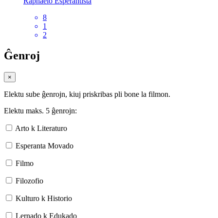
Raphaelo Esperantista
8
1
2
Ĝenroj
×
Elektu sube ĝenrojn, kiuj priskribas pli bone la filmon.
Elektu maks. 5 ĝenrojn:
Arto k Literaturo
Esperanta Movado
Filmo
Filozofio
Kulturo k Historio
Lernado k Edukado