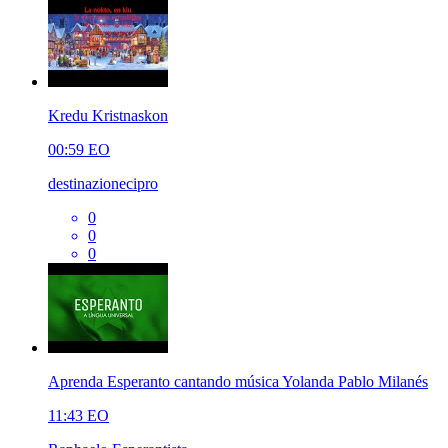
Kredu Kristnaskon
00:59
EO
destinazionecipro
0
0
0
Aprenda Esperanto cantando música Yolanda Pablo Milanés
11:43
EO