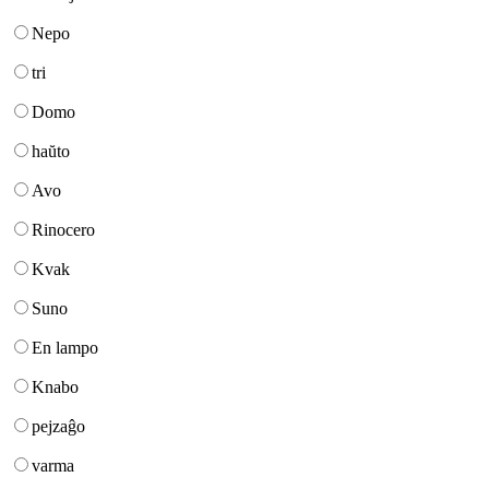
Nepo
tri
Domo
haŭto
Avo
Rinocero
Kvak
Suno
En lampo
Knabo
pejzaĝo
varma