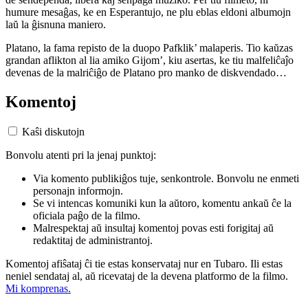
humure mesaĝas, ke en Esperantujo, ne plu eblas eldoni albumojn
laŭ la ĝisnuna maniero.
Platano, la fama repisto de la duopo Pafklik’ malaperis. Tio kaŭzas
grandan aflikton al lia amiko Gijom’, kiu asertas, ke tiu malfeliĉaĵo
devenas de la malriĉiĝo de Platano pro manko de diskvendado…
Komentoj
Kaŝi diskutojn
Bonvolu atenti pri la jenaj punktoj:
Via komento publikiĝos tuje, senkontrole. Bonvolu ne enmeti
personajn informojn.
Se vi intencas komuniki kun la aŭtoro, komentu ankaŭ ĉe la
oficiala paĝo de la filmo.
Malrespektaj aŭ insultaj komentoj povas esti forigitaj aŭ
redaktitaj de administrantoj.
Komentoj afiŝataj ĉi tie estas konservataj nur en Tubaro. Ili estas
neniel sendataj al, aŭ ricevataj de la devena platformo de la filmo.
Mi komprenas.