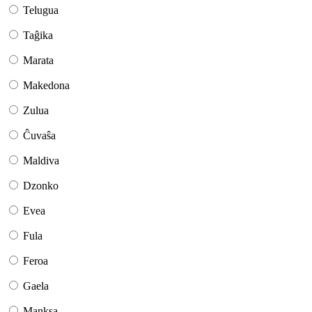
Telugua
Taĝika
Marata
Makedona
Zulua
Ĉuvaŝa
Maldiva
Dzonko
Evea
Fula
Feroa
Gaela
Manksa