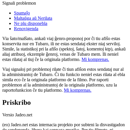
Signali problemon
Spamaĵo
Maltaŭga aŭ Nerilata
Ne plu disponebla
Renovigenda
Via ŝato/malŝato, ankaŭ viaj ĝenro-proponoj por ĉi tiu afiŝo estas
konservita nur en Tubaro, ili ne estas sendataj ekster niaj serviloj.
Simile, la statistikoj pri la afiŝo (spektoj, ŝatoj, komentoj ktp), ankaŭ
aliaj atribuoj, ekzemple ĝenroj, venas de Tubaro mem. Ili neniel
estas rilataj al tiuj ĉe la originala platformo.
Mi komprenas.
Viaj signaloj pri problemoj rilate ĉi tiun afiŝon estos sendataj nur al
la administrantoj de Tubaro. Ĉi tiu funkcio neniel estas rilata al ebla
simila eco ĉe la originala platformo de la filmo. Por raporti
problemon al la administrantoj de la originala platformo, uzu la
raportofunkcion ĉe tiu platformo.
Mi komprenas.
Priskribo
Versio Jadeo.net
(eo) Jadeo.net estas internacia projekto por subteni la disvastigadon
de sendependa, libera kaj senpaga muziko. Per tiu filmeto, ni