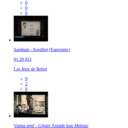
0
0
0
Samhain - Kreditoj (Esperanto)
01:20
EO
Les Jeux de Bebel
9
2
0
Varma sent' - Gijom' Armide kun Melono