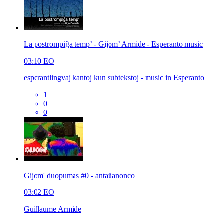
La postrompiĝa temp’ - Gijom’ Armide - Esperanto music
03:10
EO
esperantlingvaj kantoj kun subtekstoj - music in Esperanto
1
0
0
Gijom' duopumas #0 - antaŭanonco
03:02
EO
Guillaume Armide