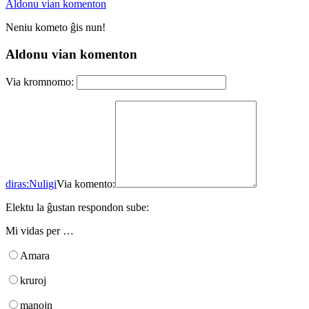
Aldonu vian komenton
Neniu kometo ĝis nun!
Aldonu vian komenton
Via kromnomo:
diras:
Nuligi
Via komento:
Elektu la ĝustan respondon sube:
Mi vidas per …
Amara
kruroj
manojn