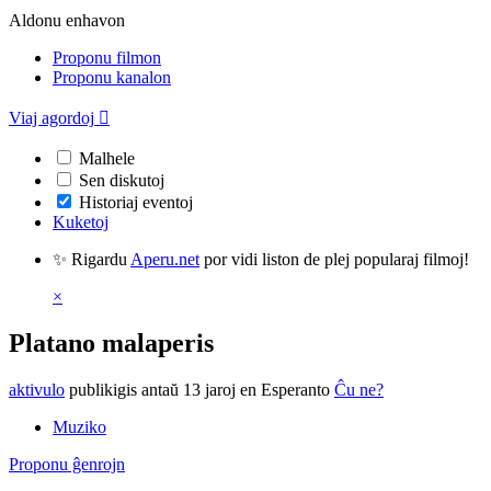
Aldonu enhavon
Proponu filmon
Proponu kanalon
Viaj agordoj

Malhele
Sen diskutoj
Historiaj eventoj
Kuketoj
✨ Rigardu
Aperu.net
por vidi liston de plej popularaj filmoj!
×
Platano malaperis
aktivulo
publikigis antaŭ 13 jaroj
en Esperanto
Ĉu ne?
Muziko
Proponu ĝenrojn