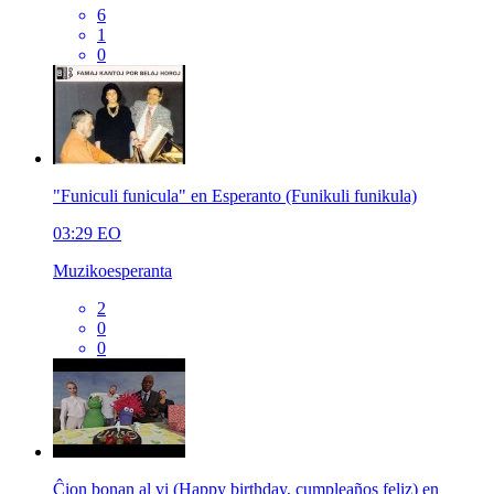
6
1
0
"Funiculi funicula" en Esperanto (Funikuli funikula)
03:29
EO
Muzikoesperanta
2
0
0
Ĉion bonan al vi (Happy birthday, cumpleaños feliz) en