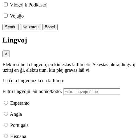
Vlogoj k Podkastoj
Vojaĝo
Sendu
Ne zorgu
Bone!
Lingvoj
×
Elektu sube la lingvon, en kiu estas la filmeto. Se estas pluraj lingvoj
uzitaj en ĝi, elektu tiun, kiu plej gravas laŭ vi.
La ĉefa lingvo uzita en la filmo:
Filtru lingvojn laŭ nomo/kodo.
Esperanto
Angla
Portugala
Hispana