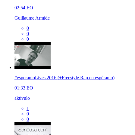
02:54
EO
Guillaume Armide
0
0
0
#esperantoLives 2016 (+Freestyle Rap en espéranto)
01:33
EO
aktivulo
1
0
0