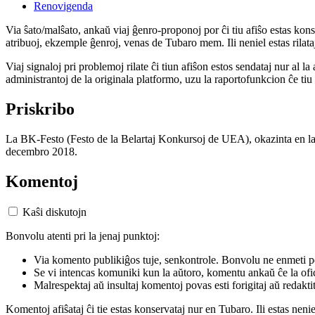
Renovigenda
Via ŝato/malŝato, ankaŭ viaj ĝenro-proponoj por ĉi tiu afiŝo estas konserv
atribuoj, ekzemple ĝenroj, venas de Tubaro mem. Ili neniel estas rilataj
Viaj signaloj pri problemoj rilate ĉi tiun afiŝon estos sendataj nur al l
administrantoj de la originala platformo, uzu la raportofunkcion ĉe ti
Priskribo
La BK-Festo (Festo de la Belartaj Konkursoj de UEA), okazinta en la
decembro 2018.
Komentoj
Kaŝi diskutojn
Bonvolu atenti pri la jenaj punktoj:
Via komento publikiĝos tuje, senkontrole. Bonvolu ne enmeti p
Se vi intencas komuniki kun la aŭtoro, komentu ankaŭ ĉe la ofic
Malrespektaj aŭ insultaj komentoj povas esti forigitaj aŭ redakti
Komentoj afiŝataj ĉi tie estas konservataj nur en Tubaro. Ili estas neni