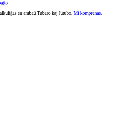
paĝo
nkalkuliĝas en ambaŭ Tubaro kaj Jutubo.
Mi komprenas.