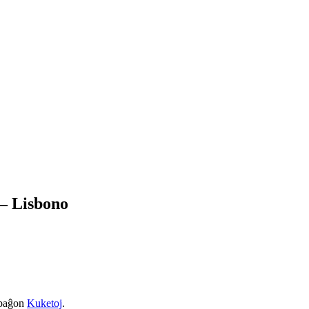
 – Lisbono
a paĝon
Kuketoj
.