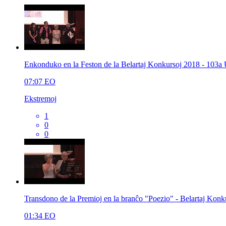
Enkonduko en la Feston de la Belartaj Konkursoj 2018 - 103a
07:07
EO
Ekstremoj
1
0
0
Transdono de la Premioj en la branĉo "Poezio" - Belartaj Kon
01:34
EO