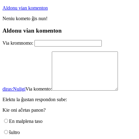
Aldonu vian komenton
Neniu kometo ĝis nun!
Aldonu vian komenton
Via kromnomo:
diras:
Nuligi
Via komento:
Elektu la ĝustan respondon sube:
Kie oni aĉetas panon?
En malplena taso
ŝultro