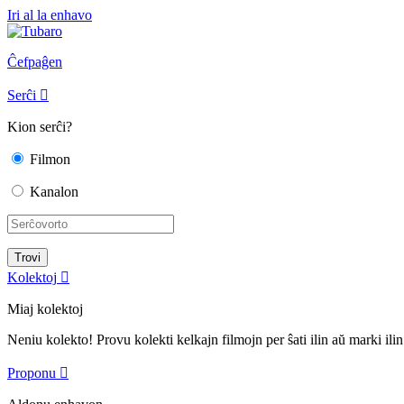
Iri al la enhavo
Ĉefpaĝen
Serĉi

Kion serĉi?
Filmon
Kanalon
Kolektoj

Miaj kolektoj
Neniu kolekto! Provu kolekti kelkajn filmojn per ŝati ilin aŭ marki ilin
Proponu
