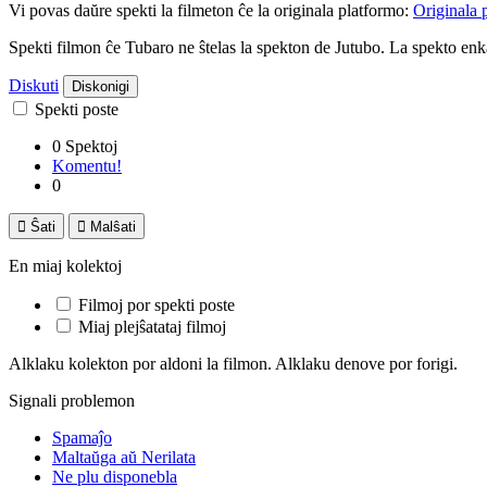
Vi povas daŭre spekti la filmeton ĉe la originala platformo:
Originala 
Spekti filmon ĉe Tubaro ne ŝtelas la spekton de Jutubo. La spekto e
Diskuti
Diskonigi
Spekti poste
0 Spektoj
Komentu!
0

Ŝati

Malŝati
En miaj kolektoj
Filmoj por spekti poste
Miaj plejŝatataj filmoj
Alklaku kolekton por aldoni la filmon. Alklaku denove por forigi.
Signali problemon
Spamaĵo
Maltaŭga aŭ Nerilata
Ne plu disponebla