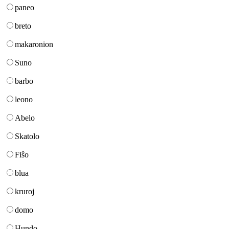
paneo
breto
makaronion
Suno
barbo
leono
Abelo
Skatolo
Fiŝo
blua
kruroj
domo
Hundo