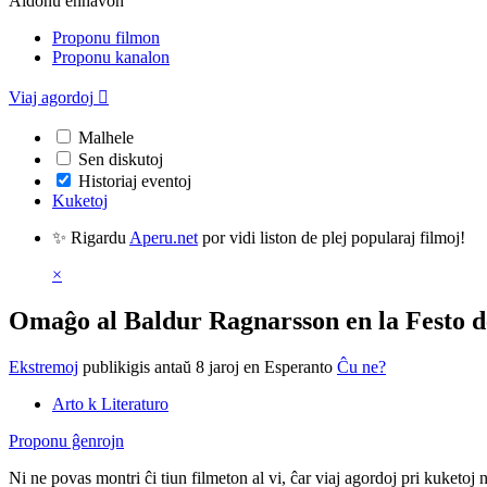
Aldonu enhavon
Proponu filmon
Proponu kanalon
Viaj agordoj

Malhele
Sen diskutoj
Historiaj eventoj
Kuketoj
✨ Rigardu
Aperu.net
por vidi liston de plej popularaj filmoj!
×
Omaĝo al Baldur Ragnarsson en la Festo d
Ekstremoj
publikigis antaŭ 8 jaroj
en Esperanto
Ĉu ne?
Arto k Literaturo
Proponu ĝenrojn
Ni ne povas montri ĉi tiun filmeton al vi, ĉar viaj agordoj pri kuketoj 