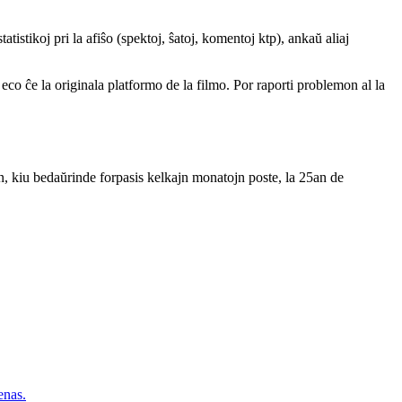
atistikoj pri la afiŝo (spektoj, ŝatoj, komentoj ktp), ankaŭ aliaj
a eco ĉe la originala platformo de la filmo. Por raporti problemon al la
 kiu bedaŭrinde forpasis kelkajn monatojn poste, la 25an de
nas.