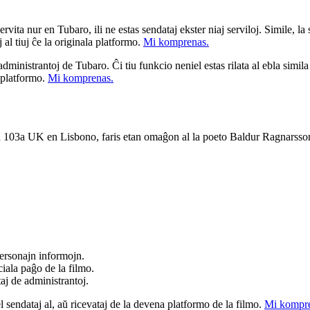
ita nur en Tubaro, ili ne estas sendataj ekster niaj serviloj. Simile, la st
 al tiuj ĉe la originala platformo.
Mi komprenas.
a administrantoj de Tubaro. Ĉi tiu funkcio neniel estas rilata al ebla simil
u platformo.
Mi komprenas.
 103a UK en Lisbono, faris etan omaĝon al la poeto Baldur Ragnarsson,
ersonajn informojn.
iala paĝo de la filmo.
taj de administrantoj.
el sendataj al, aŭ ricevataj de la devena platformo de la filmo.
Mi kompre