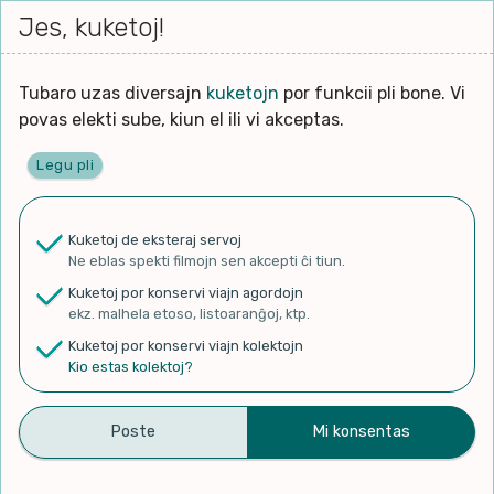
Iri




elektu
Jes, kuketoj!
Serĉi
Kolektoj
Proponu
Viaj
al
Filmo
tiun,
agor
la
kiu
enhavo
Tubaro uzas diversajn
kuketojn
por funkcii pli bone. Vi
Filozofio
plej
povas elekti sube, kiun el ili vi akceptas.
gravas
Kulturo k Historio
laŭ
Legu pli
vi.
Ĉefpaĝen
Lernado k Edukado
u
Ne
Kuketoj de eksteraj servoj
La
Lingvoj
Ne eblas spekti filmojn sen akcepti ĉi tiun.
ĉefa
✨ Rigardu
Aperu.net
por vidi liston
zorgu
Kuketoj por konservi viajn agordojn
de plej popularaj filmoj!
lingvo
Ludoj
ekz. malhela etoso, listoaranĝoj, ktp.
×
uzita
Kuketoj por konservi viajn kolektojn
en
Manĝoj k Kuirado
Kio estas kolektoj?
la
filmo:
Muziko
Taglibro de esperantisto |
Naturo k Medio
Filtru