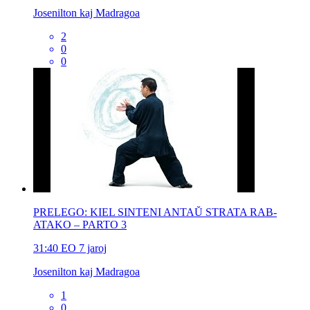
Josenilton kaj Madragoa
2
0
0
PRELEGO: KIEL SINTENI ANTAŬ STRATA RAB-
ATAKO – PARTO 3
31:40
EO
7 jaroj
Josenilton kaj Madragoa
1
0