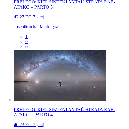
PRELEGO: KIEL SINTENI ANTAŬ STRATA RAB-
ATAKO – PARTO 5
42:27
EO
7 jaroj
Josenilton kaj Madragoa
1
0
0
PRELEGO: KIEL SINTENI ANTAŬ STRATA RAB-
ATAKO – PARTO 4
40:23
EO
7 jaroj