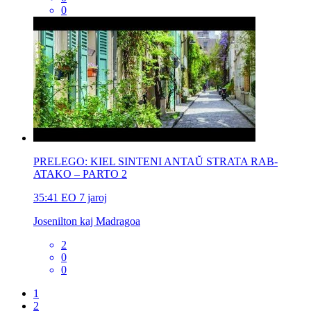
0
PRELEGO: KIEL SINTENI ANTAŬ STRATA RAB-
ATAKO – PARTO 2
35:41
EO
7 jaroj
Josenilton kaj Madragoa
2
0
0
1
2