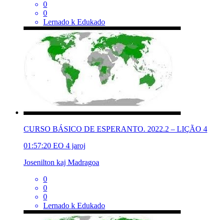
0
0
Lernado k Edukado
CURSO BÁSICO DE ESPERANTO. 2022.2 – LIÇÃO 4
01:57:20
EO
4 jaroj
Josenilton kaj Madragoa
0
0
0
Lernado k Edukado