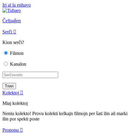
Iri al la enhavo
Ĉefpaĝen
Serĉi

Kion serĉi?
Filmon
Kanalon
Kolektoj

Miaj kolektoj
Neniu kolekto! Provu kolekti kelkajn filmojn per ŝati ilin aŭ marki
ilin por spekti poste
Proponu
