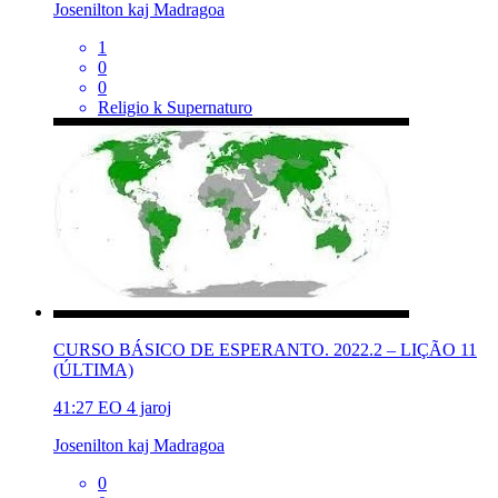
Josenilton kaj Madragoa
1
0
0
Religio k Supernaturo
CURSO BÁSICO DE ESPERANTO. 2022.2 – LIÇÃO 11
(ÚLTIMA)
41:27
EO
4 jaroj
Josenilton kaj Madragoa
0