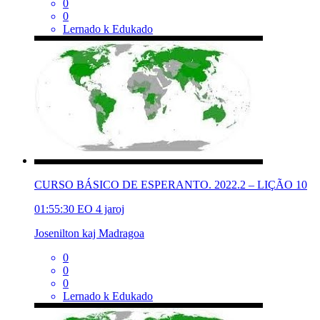
0
0
Lernado k Edukado
CURSO BÁSICO DE ESPERANTO. 2022.2 – LIÇÃO 10
01:55:30
EO
4 jaroj
Josenilton kaj Madragoa
0
0
0
Lernado k Edukado