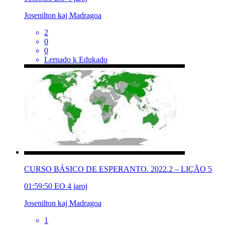
Josenilton kaj Madragoa
2
0
0
Lernado k Edukado
CURSO BÁSICO DE ESPERANTO. 2022.2 – LIÇÃO 5
01:59:50
EO
4 jaroj
Josenilton kaj Madragoa
1