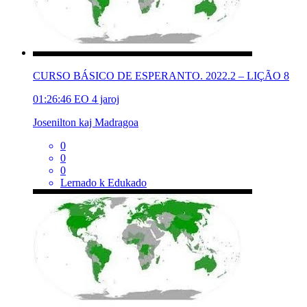
CURSO BÁSICO DE ESPERANTO. 2022.2 – LIÇÃO 8
01:26:46
EO
4 jaroj
Josenilton kaj Madragoa
0
0
0
Lernado k Edukado