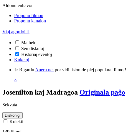
Aldonu enhavon
Proponu filmon
Proponu kanalon
Viaj agordoj

Malhele
Sen diskutoj
Historiaj eventoj
Kuketoj
✨ Rigardu
Aperu.net
por vidi liston de plej popularaj filmoj!
×
Josenilton kaj Madragoa
Originala paĝo
Sekvata
Diskonigi
Kolekti
139 filmoj