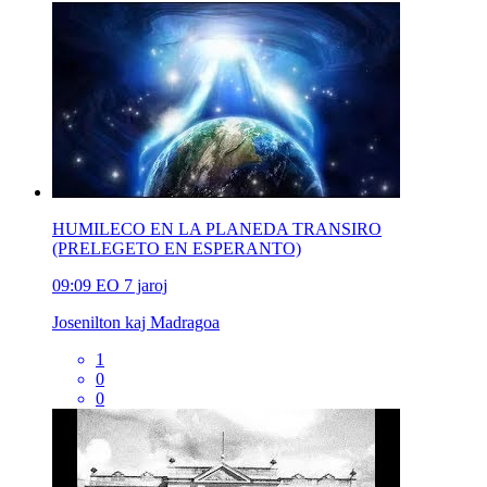
HUMILECO EN LA PLANEDA TRANSIRO
(PRELEGETO EN ESPERANTO)
09:09
EO
7 jaroj
Josenilton kaj Madragoa
1
0
0