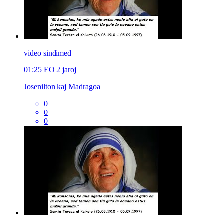
video sindimed
01:25
EO
2 jaroj
Josenilton kaj Madragoa
0
0
0