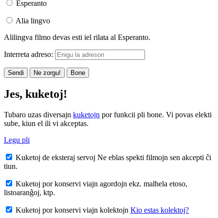
Esperanto
Alia lingvo
Alilingva filmo devas esti iel rilata al Esperanto.
Interreta adreso:
Sendi
Ne zorgu!
Bone
Jes, kuketoj!
Tubaro uzas diversajn
kuketojn
por funkcii pli bone. Vi povas elekti
sube, kiun el ili vi akceptas.
Legu pli
Kuketoj de eksteraj servoj
Ne eblas spekti filmojn sen akcepti ĉi
tiun.
Kuketoj por konservi viajn agordojn
ekz. malhela etoso,
listoaranĝoj, ktp.
Kuketoj por konservi viajn kolektojn
Kio estas kolektoj?