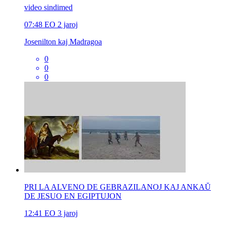
video sindimed
07:48
EO
2 jaroj
Josenilton kaj Madragoa
0
0
0
PRI LA ALVENO DE GEBRAZILANOJ KAJ ANKAŬ
DE JESUO EN EGIPTUJON
12:41
EO
3 jaroj