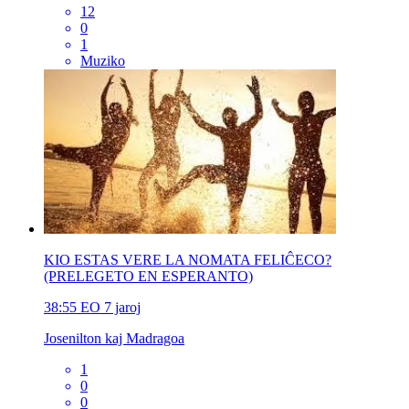
12
0
1
Muziko
KIO ESTAS VERE LA NOMATA FELIĈECO?
(PRELEGETO EN ESPERANTO)
38:55
EO
7 jaroj
Josenilton kaj Madragoa
1
0
0