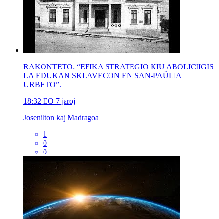
RAKONTETO: “EFIKA STRATEGIO KIU ABOLICIIGIS
LA EDUKAN SKLAVECON EN SAN-PAŬLIA
URBETO”.
18:32
EO
7 jaroj
Josenilton kaj Madragoa
1
0
0