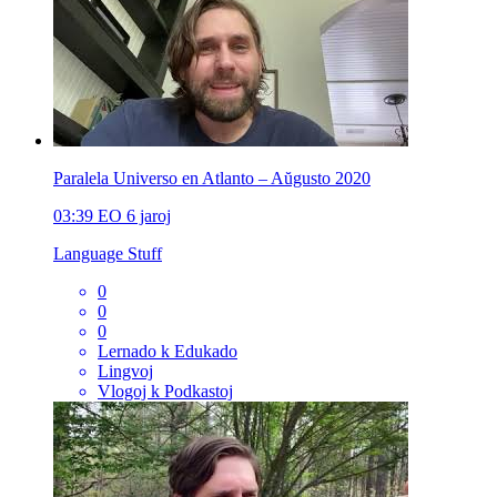
Paralela Universo en Atlanto – Aŭgusto 2020
03:39
EO
6 jaroj
Language Stuff
0
0
0
Lernado k Edukado
Lingvoj
Vlogoj k Podkastoj