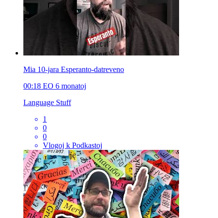
Mia 10-jara Esperanto-datreveno
00:18
EO
6 monatoj
Language Stuff
1
0
0
Vlogoj k Podkastoj