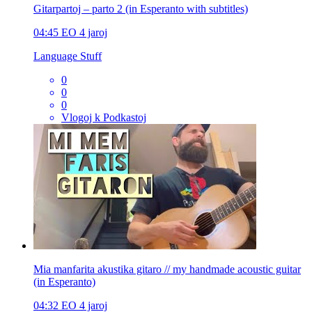
Gitarpartoj – parto 2 (in Esperanto with subtitles)
04:45
EO
4 jaroj
Language Stuff
0
0
0
Vlogoj k Podkastoj
Mia manfarita akustika gitaro // my handmade acoustic guitar
(in Esperanto)
04:32
EO
4 jaroj