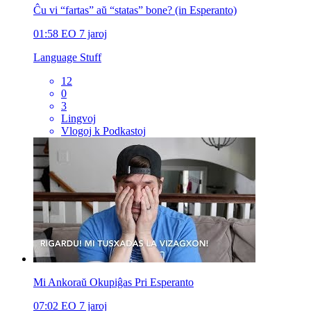
Ĉu vi “fartas” aŭ “statas” bone? (in Esperanto)
01:58
EO
7 jaroj
Language Stuff
12
0
3
Lingvoj
Vlogoj k Podkastoj
Mi Ankoraŭ Okupiĝas Pri Esperanto
07:02
EO
7 jaroj