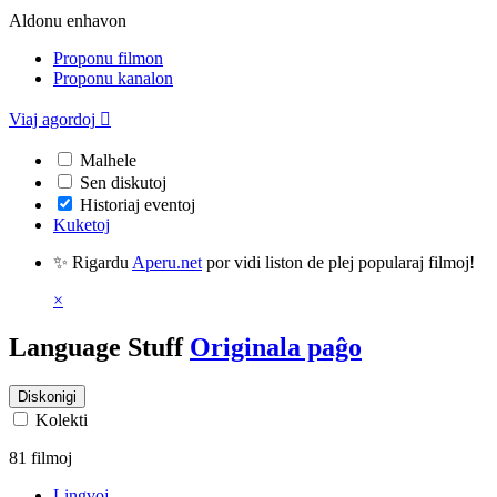
Aldonu enhavon
Proponu filmon
Proponu kanalon
Viaj agordoj

Malhele
Sen diskutoj
Historiaj eventoj
Kuketoj
✨ Rigardu
Aperu.net
por vidi liston de plej popularaj filmoj!
×
Language Stuff
Originala paĝo
Diskonigi
Kolekti
81 filmoj
Lingvoj