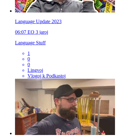
Language Update 2023
06:07
EO
3 jaroj
Language Stuff
1
0
0
Lingvoj
Vlogoj k Podkastoj