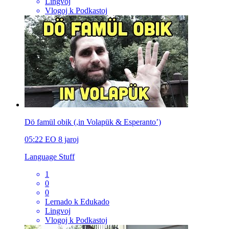
Lingvoj
Vlogoj k Podkastoj
Dö famül obik (,in Volapük & Esperanto’)
05:22
EO
8 jaroj
Language Stuff
1
0
0
Lernado k Edukado
Lingvoj
Vlogoj k Podkastoj