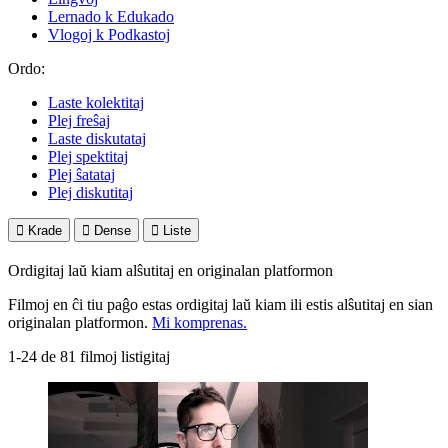
Lernado k Edukado
Vlogoj k Podkastoj
Ordo:
Laste kolektitaj
Plej freŝaj
Laste diskutataj
Plej spektitaj
Plej ŝatataj
Plej diskutitaj

Krade

Dense

Liste
Ordigitaj laŭ kiam alŝutitaj en originalan platformon
Filmoj en ĉi tiu paĝo estas ordigitaj laŭ kiam ili estis alŝutitaj en sian
originalan platformon.
Mi komprenas.
1-24 de 81 filmoj listigitaj