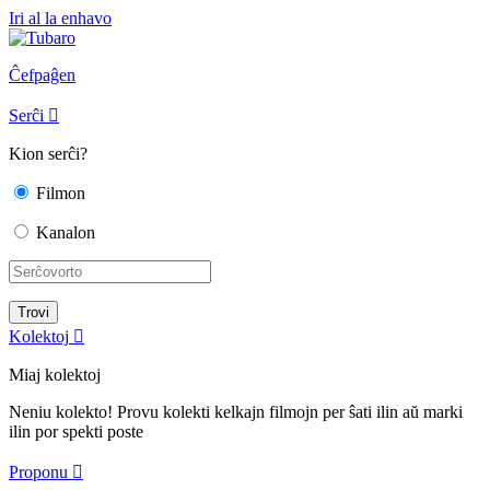
Iri al la enhavo
Ĉefpaĝen
Serĉi

Kion serĉi?
Filmon
Kanalon
Kolektoj

Miaj kolektoj
Neniu kolekto! Provu kolekti kelkajn filmojn per ŝati ilin aŭ marki
ilin por spekti poste
Proponu
