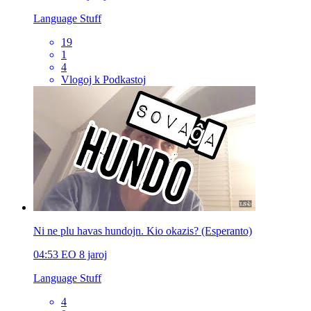
Language Stuff
19
1
4
Vlogoj k Podkastoj
Ni ne plu havas hundojn. Kio okazis? (Esperanto)
04:53
EO
8 jaroj
Language Stuff
4