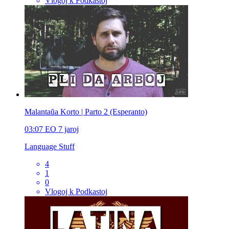
Vlogoj k Podkastoj
Malantaŭa Korto | Parto 2 (Esperanto)
03:07
EO
7 jaroj
Language Stuff
4
1
0
Vlogoj k Podkastoj