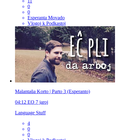
11
0
0
Esperanta Movado
Vlogoj k Podkastoj
Malantaŭa Korto | Parto 3 (Esperanto)
04:12
EO
7 jaroj
Language Stuff
4
0
0