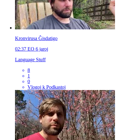
Kronvirusa Ĝisdatigo
02:37
EO
6 jaroj
Language Stuff
8
1
0
Vlogoj k Podkastoj