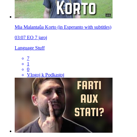
Mia Malantaûa Korto (in Esperanto with subtitles)
03:07
EO
7 jaroj
Language Stuff
7
1
0
Vlogoj k Podkastoj