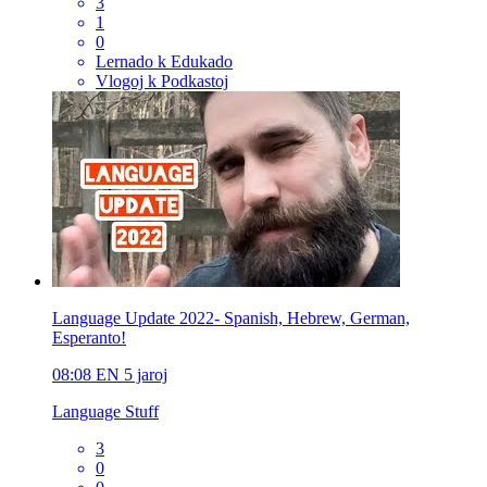
3
1
0
Lernado k Edukado
Vlogoj k Podkastoj
Language Update 2022- Spanish, Hebrew, German,
Esperanto!
08:08
EN
5 jaroj
Language Stuff
3
0