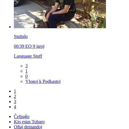
Stultaĵo
00:39
EO
9 jaroj
Language Stuff
3
1
0
Vlogoj k Podkastoj
1
2
3
4
Ĉefpaĝo
Kio estas Tubaro
Oftaj demandoj