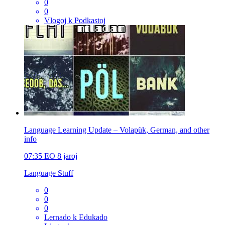
0
0
Vlogoj k Podkastoj
Language Learning Update – Volapük, German, and other
info
07:35
EO
8 jaroj
Language Stuff
0
0
0
Lernado k Edukado