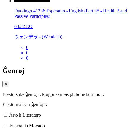
Duolingo #1236 Esperanto - English (Part 35 - Health 2 and
Passive Participles)
03:32
EO
ウェンデラ - (Wendella)
0
0
0
Ĝenroj
×
Elektu sube ĝenrojn, kiuj priskribas pli bone la filmon.
Elektu maks. 5 ĝenrojn:
Arto k Literaturo
Esperanta Movado