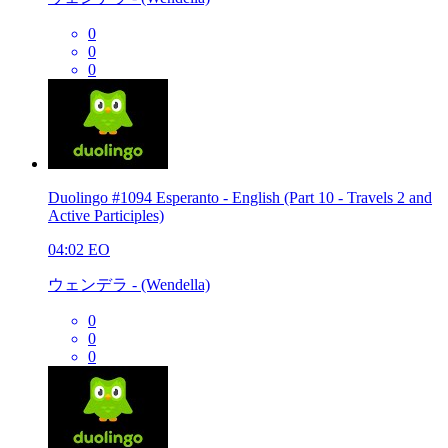
0
0
0
Duolingo #1094 Esperanto - English (Part 10 - Travels 2 and
Active Participles)
04:02
EO
ウェンデラ - (Wendella)
0
0
0