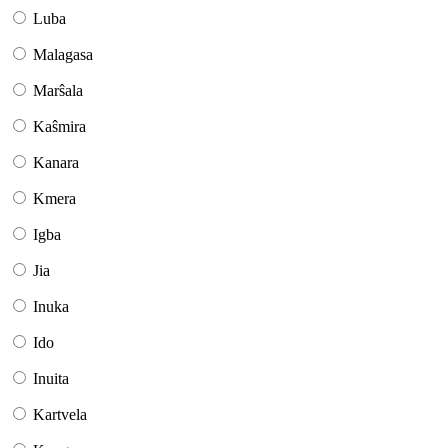
Luba
Malagasa
Marŝala
Kaŝmira
Kanara
Kmera
Igba
Jia
Inuka
Ido
Inuita
Kartvela