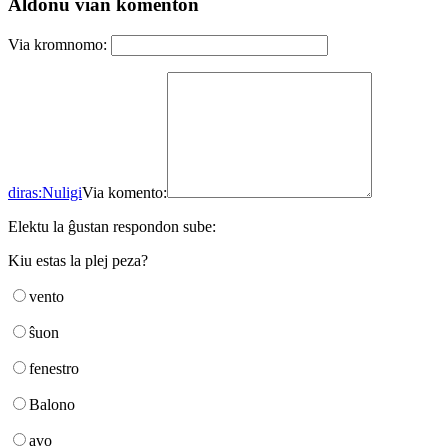
Aldonu vian komenton
Via kromnomo:
diras:
Nuligi
Via komento:
Elektu la ĝustan respondon sube:
Kiu estas la plej peza?
vento
ŝuon
fenestro
Balono
avo