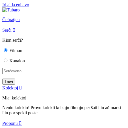
Iri al la enhavo
Ĉefpaĝen
Serĉi

Kion serĉi?
Filmon
Kanalon
Kolektoj

Miaj kolektoj
Neniu kolekto! Provu kolekti kelkajn filmojn per ŝati ilin aŭ marki
ilin por spekti poste
Proponu
