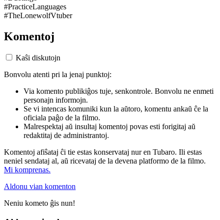
#PracticeLanguages
#TheLonewolfVtuber
Komentoj
Kaŝi diskutojn
Bonvolu atenti pri la jenaj punktoj:
Via komento publikiĝos tuje, senkontrole. Bonvolu ne enmeti
personajn informojn.
Se vi intencas komuniki kun la aŭtoro, komentu ankaŭ ĉe la
oficiala paĝo de la filmo.
Malrespektaj aŭ insultaj komentoj povas esti forigitaj aŭ
redaktitaj de administrantoj.
Komentoj afiŝataj ĉi tie estas konservataj nur en Tubaro. Ili estas
neniel sendataj al, aŭ ricevataj de la devena platformo de la filmo.
Mi komprenas.
Aldonu vian komenton
Neniu kometo ĝis nun!