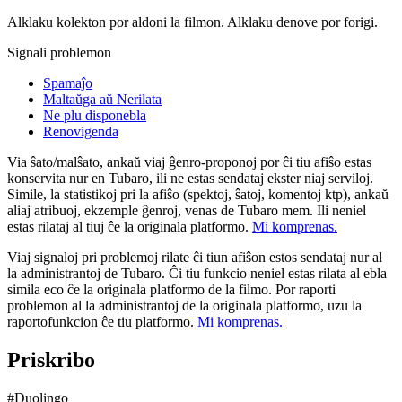
Alklaku kolekton por aldoni la filmon. Alklaku denove por forigi.
Signali problemon
Spamaĵo
Maltaŭga aŭ Nerilata
Ne plu disponebla
Renovigenda
Via ŝato/malŝato, ankaŭ viaj ĝenro-proponoj por ĉi tiu afiŝo estas
konservita nur en Tubaro, ili ne estas sendataj ekster niaj serviloj.
Simile, la statistikoj pri la afiŝo (spektoj, ŝatoj, komentoj ktp), ankaŭ
aliaj atribuoj, ekzemple ĝenroj, venas de Tubaro mem. Ili neniel
estas rilataj al tiuj ĉe la originala platformo.
Mi komprenas.
Viaj signaloj pri problemoj rilate ĉi tiun afiŝon estos sendataj nur al
la administrantoj de Tubaro. Ĉi tiu funkcio neniel estas rilata al ebla
simila eco ĉe la originala platformo de la filmo. Por raporti
problemon al la administrantoj de la originala platformo, uzu la
raportofunkcion ĉe tiu platformo.
Mi komprenas.
Priskribo
#Duolingo