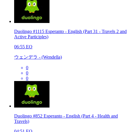
Duolingo #1115 Esperanto - English (Part 31 - Travels 2 and
Active Participles)
06:55
EO
ウェンデラ - (Wendella)
0
0
0
Duolingo #852 Esperanto - English (Part 4 - Health and
Travels)
04:51
EO