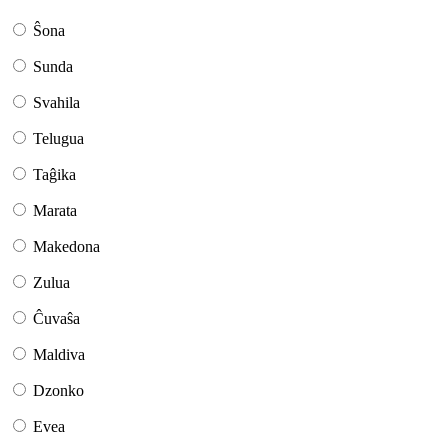
Ŝona
Sunda
Svahila
Telugua
Taĝika
Marata
Makedona
Zulua
Ĉuvaŝa
Maldiva
Dzonko
Evea