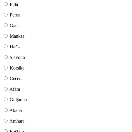
Fula
Feroa
Gaela
Manksa
Haŭsa
Slavono
Korsika
Ĉeĉena
Afara
Guĝarata
Akana
Amhara
Baŝkira