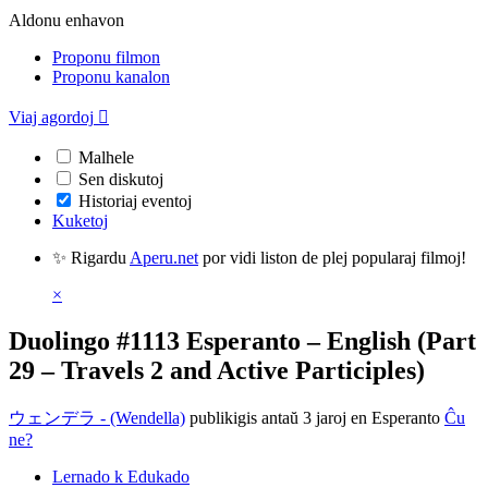
Aldonu enhavon
Proponu filmon
Proponu kanalon
Viaj agordoj

Malhele
Sen diskutoj
Historiaj eventoj
Kuketoj
✨ Rigardu
Aperu.net
por vidi liston de plej popularaj filmoj!
×
Duolingo #1113 Esperanto – English (Part
29 – Travels 2 and Active Participles)
ウェンデラ - (Wendella)
publikigis antaŭ 3 jaroj
en Esperanto
Ĉu
ne?
Lernado k Edukado