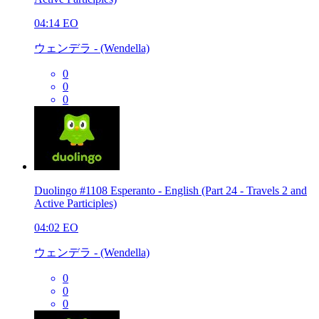
04:14
EO
ウェンデラ - (Wendella)
0
0
0
Duolingo #1108 Esperanto - English (Part 24 - Travels 2 and
Active Participles)
04:02
EO
ウェンデラ - (Wendella)
0
0
0