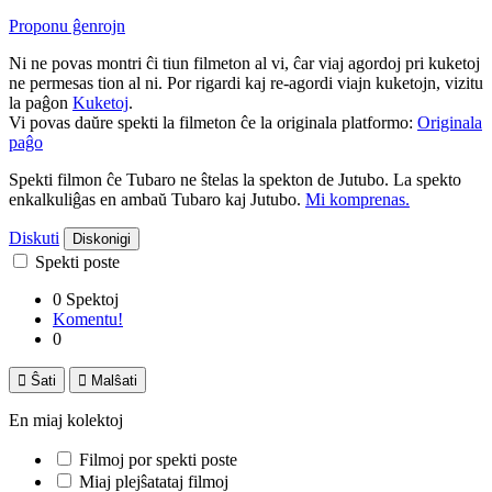
Proponu ĝenrojn
Ni ne povas montri ĉi tiun filmeton al vi, ĉar viaj agordoj pri kuketoj
ne permesas tion al ni. Por rigardi kaj re-agordi viajn kuketojn, vizitu
la paĝon
Kuketoj
.
Vi povas daŭre spekti la filmeton ĉe la originala platformo:
Originala
paĝo
Spekti filmon ĉe Tubaro ne ŝtelas la spekton de Jutubo. La spekto
enkalkuliĝas en ambaŭ Tubaro kaj Jutubo.
Mi komprenas.
Diskuti
Diskonigi
Spekti poste
0 Spektoj
Komentu!
0

Ŝati

Malŝati
En miaj kolektoj
Filmoj por spekti poste
Miaj plejŝatataj filmoj