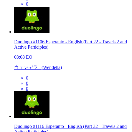
0
Duolingo #1106 Esperanto - English (Part 22 - Travels 2 and
Active Participles)
03:08
EO
ウェンデラ - (Wendella)
0
0
0
Duolingo #1116 Esperanto - English (Part 32 - Travels 2 and
Active Participles)