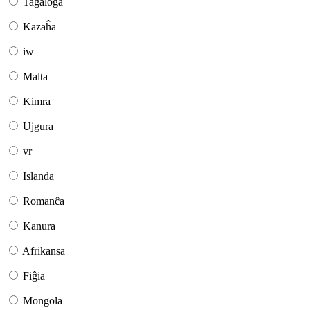
Tagaloga
Kazaĥa
iw
Malta
Kimra
Ujgura
vr
Islanda
Romanĉa
Kanura
Afrikansa
Fiĝia
Mongola