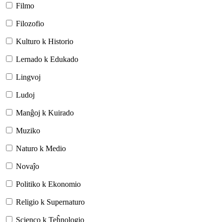
Filmo
Filozofio
Kulturo k Historio
Lernado k Edukado
Lingvoj
Ludoj
Manĝoj k Kuirado
Muziko
Naturo k Medio
Novaĵo
Politiko k Ekonomio
Religio k Supernaturo
Scienco k Teĥnologio