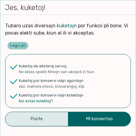
Iri




elektu
Jes, kuketoj!
Serĉi
Kolektoj
Proponu
Viaj
al
Filmo
tiun,
agord
la
kiu
enhavo
Tubaro uzas diversajn
kuketojn
por funkcii pli bone. Vi
Filozofio
plej
povas elekti sube, kiun el ili vi akceptas.
gravas
Kulturo k Historio
laŭ
Legu pli
vi.
Ĉefpaĝen
Lernado k Edukado
u
Ne
Kuketoj de eksteraj servoj
La
Lingvoj
Ne eblas spekti filmojn sen akcepti ĉi tiun.
ĉefa
✨ Rigardu
Aperu.net
por vidi liston
zorgu
Kuketoj por konservi viajn agordojn
de plej popularaj filmoj!
lingvo
Ludoj
ekz. malhela etoso, listoaranĝoj, ktp.
×
uzita
Kuketoj por konservi viajn kolektojn
en
Manĝoj k Kuirado
Kio estas kolektoj?
la
filmo:
Muziko
bahagia nya Tamu asal
Naturo k Medio
Filtru