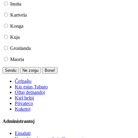
Inuita
Kartvela
Konga
Kuja
Gronlanda
Maoria
Sendu
Ne zorgu
Bone!
Ĉefpaĝo
Kio estas Tubaro
Oftaj demandoj
Kiel helpi
Privateco
Kuketoj
Administrantoj
Ensaluti