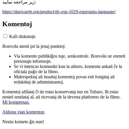
زیر مراجعه نمایید:
https://darsvareh.org/product/dv-esp-1029-esperanto-language/
Komentoj
Kaŝi diskutojn
Bonvolu atenti pri la jenaj punktoj:
Via komento publikiĝos tuje, senkontrole. Bonvolu ne enmeti
personajn informojn.
Se vi intencas komuniki kun la aŭtoro, komentu ankaŭ ĉe la
oficiala paĝo de la filmo.
Malrespektaj aŭ insultaj komentoj povas esti forigitaj aŭ
redaktitaj de administrantoj.
Komentoj afiŝataj ĉi tie estas konservataj nur en Tubaro. Ili estas
neniel sendataj al, aŭ ricevataj de la devena platformo de la filmo.
Mi komprenas.
Aldonu vian komenton
Neniu kometo ĝis nun!