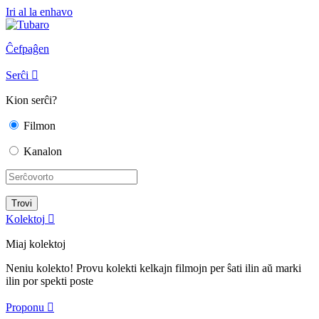
Iri al la enhavo
Ĉefpaĝen
Serĉi

Kion serĉi?
Filmon
Kanalon
Kolektoj

Miaj kolektoj
Neniu kolekto! Provu kolekti kelkajn filmojn per ŝati ilin aŭ marki
ilin por spekti poste
Proponu
