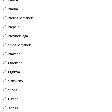
Birma
Naura
Norda Matabela
Nepala
Novnorvega
Suda Matabela
Navaha
Okcitana
Oĝibva
Sanskrito
Sinda
Cvana
Tonga