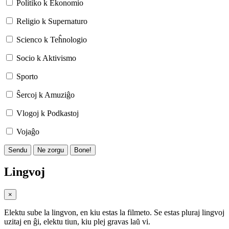
Politiko k Ekonomio
Religio k Supernaturo
Scienco k Teĥnologio
Socio k Aktivismo
Sporto
Ŝercoj k Amuziĝo
Vlogoj k Podkastoj
Vojaĝo
Sendu
Ne zorgu
Bone!
Lingvoj
×
Elektu sube la lingvon, en kiu estas la filmeto. Se estas pluraj lingvoj
uzitaj en ĝi, elektu tiun, kiu plej gravas laŭ vi.