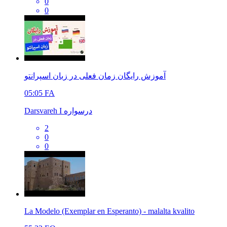
0
0
آموزش رایگان زمان فعلی در زبان اسپرانتو
05:05
FA
Darsvareh I درسواره
2
0
0
La Modelo (Exemplar en Esperanto) - malalta kvalito