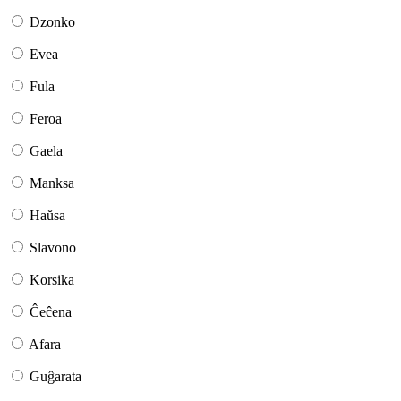
Dzonko
Evea
Fula
Feroa
Gaela
Manksa
Haŭsa
Slavono
Korsika
Ĉeĉena
Afara
Guĝarata