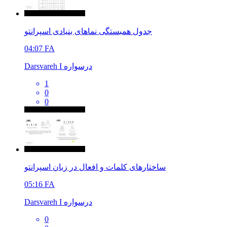
جدول همبستگی نماهای بنیادی اسپرانتو
04:07
FA
Darsvareh I درسواره
1
0
0
ساختارهای کلمات و افعال در زبان اسپرانتو
05:16
FA
Darsvareh I درسواره
0