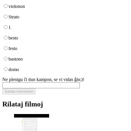
violonon
Strato
1
besto
festo
bastono
domo
Ne plenigu ĉi tiun kampon, se vi vidas ĝin;)!
Rilataj filmoj