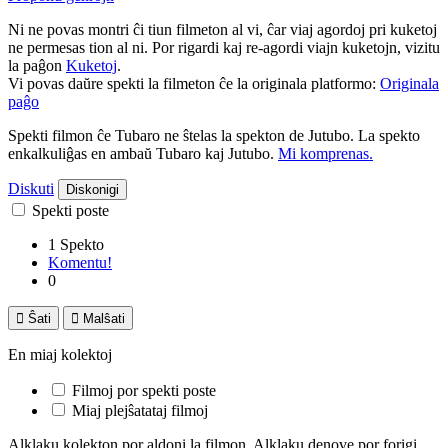
Ni ne povas montri ĉi tiun filmeton al vi, ĉar viaj agordoj pri kuketoj
ne permesas tion al ni. Por rigardi kaj re-agordi viajn kuketojn, vizitu
la paĝon
Kuketoj
.
Vi povas daŭre spekti la filmeton ĉe la originala platformo:
Originala
paĝo
Spekti filmon ĉe Tubaro ne ŝtelas la spekton de Jutubo. La spekto
enkalkuliĝas en ambaŭ Tubaro kaj Jutubo.
Mi komprenas.
Diskuti
Diskonigi
Spekti poste
1 Spekto
Komentu!
0

Ŝati

Malŝati
En miaj kolektoj
Filmoj por spekti poste
Miaj plejŝatataj filmoj
Alklaku kolekton por aldoni la filmon. Alklaku denove por forigi.