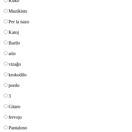
Kuko
Muzikisto
Per la nazo
Katoj
Barilo
ario
vizaĝo
krokodilo
pordo
3
Gitaro
fervojo
Pantalono