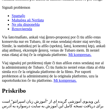
Signali problemon
Spamaĵo
Maltaŭga aŭ Nerilata
Ne plu disponebla
Renovigenda
Via ŝato/malŝato, ankaŭ viaj ĝenro-proponoj por ĉi tiu afiŝo estas
konservita nur en Tubaro, ili ne estas sendataj ekster niaj serviloj.
Simile, la statistikoj pri la afiŝo (spektoj, ŝatoj, komentoj ktp), ankaŭ
aliaj atribuoj, ekzemple ĝenroj, venas de Tubaro mem. Ili neniel
estas rilataj al tiuj ĉe la originala platformo.
Mi komprenas.
Viaj signaloj pri problemoj rilate ĉi tiun afiŝon estos sendataj nur al
la administrantoj de Tubaro. Ĉi tiu funkcio neniel estas rilata al ebla
simila eco ĉe la originala platformo de la filmo. Por raporti
problemon al la administrantoj de la originala platformo, uzu la
raportofunkcion ĉe tiu platformo.
Mi komprenas.
Priskribo
این ویدیوی آموزشی گزیده ای از “آموزش زبان اسپرانتو” است.
برای دریافت نسخه کامل این آموزش به سایت درسواره به آدرس