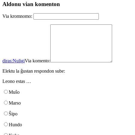
Aldonu vian komenton
Via kromnomo:
diras:
Nuligi
Via komento:
Elektu la ĝustan respondon sube:
Leono estas …
Muŝo
Marso
Ŝipo
Hundo