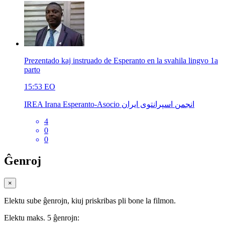
Prezentado kaj instruado de Esperanto en la svahila lingvo 1a
parto
15:53
EO
IREA Irana Esperanto-Asocio انجمن اسپرانتوی ایران
4
0
0
Ĝenroj
×
Elektu sube ĝenrojn, kiuj priskribas pli bone la filmon.
Elektu maks. 5 ĝenrojn: