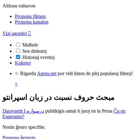
Aldonu enhavon
Proponu filmon
Proponu kanalon
Viaj agordoj

Malhele
Sen diskutoj
Historiaj eventoj
Kuketoj
✨ Rigardu
Aperu.net
por vidi liston de plej popularaj filmoj!
×
مبحث حروف نسبت در زبان اسپرانتو
Darsvareh I درسواره
publikigis antaŭ 6 jaroj
en la Persa
Ĉu en
Esperanto?
Neniu ĝenro specifite.
Proponu ĝenrojn