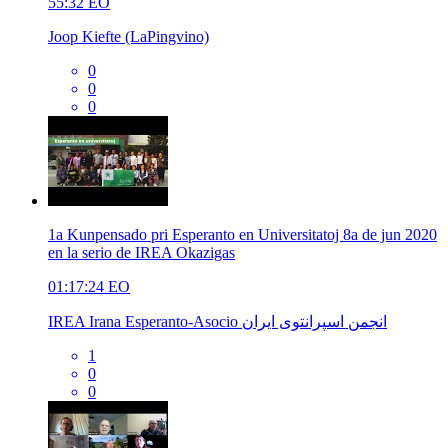
55:32
EO
Joop Kiefte (LaPingvino)
0
0
0
1a Kunpensado pri Esperanto en Universitatoj 8a de jun 2020
en la serio de IREA Okazigas
01:17:24
EO
IREA Irana Esperanto-Asocio انجمن اسپرانتوی ایران
1
0
0