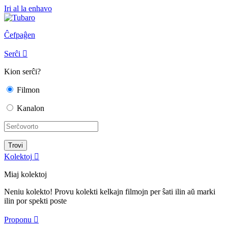
Iri al la enhavo
Ĉefpaĝen
Serĉi

Kion serĉi?
Filmon
Kanalon
Kolektoj

Miaj kolektoj
Neniu kolekto! Provu kolekti kelkajn filmojn per ŝati ilin aŭ marki
ilin por spekti poste
Proponu
