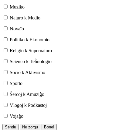
Muziko
Naturo k Medio
Novaĵo
Politiko k Ekonomio
Religio k Supernaturo
Scienco k Teĥnologio
Socio k Aktivismo
Sporto
Ŝercoj k Amuziĝo
Vlogoj k Podkastoj
Vojaĝo
Sendu
Ne zorgu
Bone!