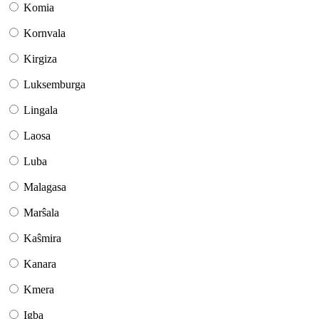
Komia
Kornvala
Kirgiza
Luksemburga
Lingala
Laosa
Luba
Malagasa
Marŝala
Kaŝmira
Kanara
Kmera
Igba