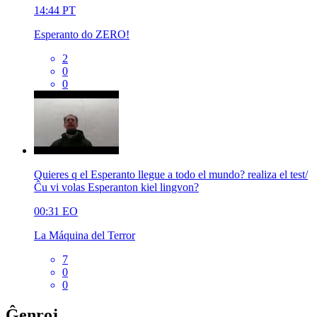
14:44
PT
Esperanto do ZERO!
2
0
0
Quieres q el Esperanto llegue a todo el mundo? realiza el test/
Ĉu vi volas Esperanton kiel lingvon?
00:31
EO
La Máquina del Terror
7
0
0
Ĝenroj