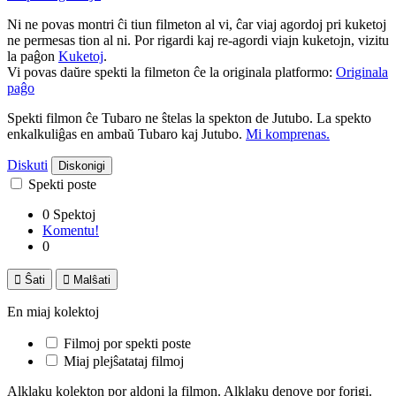
Ni ne povas montri ĉi tiun filmeton al vi, ĉar viaj agordoj pri kuketoj
ne permesas tion al ni. Por rigardi kaj re-agordi viajn kuketojn, vizitu
la paĝon
Kuketoj
.
Vi povas daŭre spekti la filmeton ĉe la originala platformo:
Originala
paĝo
Spekti filmon ĉe Tubaro ne ŝtelas la spekton de Jutubo. La spekto
enkalkuliĝas en ambaŭ Tubaro kaj Jutubo.
Mi komprenas.
Diskuti
Diskonigi
Spekti poste
0 Spektoj
Komentu!
0

Ŝati

Malŝati
En miaj kolektoj
Filmoj por spekti poste
Miaj plejŝatataj filmoj
Alklaku kolekton por aldoni la filmon. Alklaku denove por forigi.