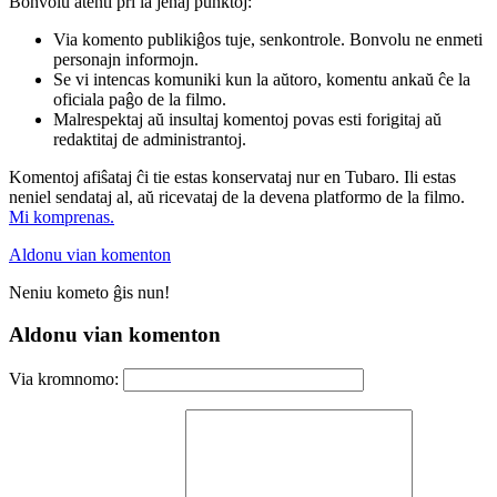
Bonvolu atenti pri la jenaj punktoj:
Via komento publikiĝos tuje, senkontrole. Bonvolu ne enmeti
personajn informojn.
Se vi intencas komuniki kun la aŭtoro, komentu ankaŭ ĉe la
oficiala paĝo de la filmo.
Malrespektaj aŭ insultaj komentoj povas esti forigitaj aŭ
redaktitaj de administrantoj.
Komentoj afiŝataj ĉi tie estas konservataj nur en Tubaro. Ili estas
neniel sendataj al, aŭ ricevataj de la devena platformo de la filmo.
Mi komprenas.
Aldonu vian komenton
Neniu kometo ĝis nun!
Aldonu vian komenton
Via kromnomo: