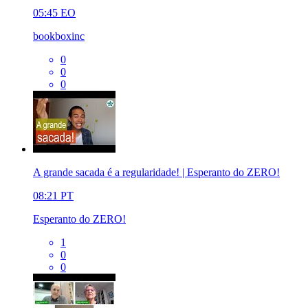
05:45
EO
bookboxinc
0
0
0
A grande sacada é a regularidade! | Esperanto do ZERO!
08:21
PT
Esperanto do ZERO!
1
0
0