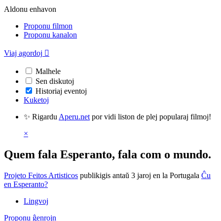
Aldonu enhavon
Proponu filmon
Proponu kanalon
Viaj agordoj

Malhele
Sen diskutoj
Historiaj eventoj
Kuketoj
✨ Rigardu
Aperu.net
por vidi liston de plej popularaj filmoj!
×
Quem fala Esperanto, fala com o mundo.
Projeto Feitos Artisticos
publikigis antaŭ 3 jaroj
en la Portugala
Ĉu
en Esperanto?
Lingvoj
Proponu ĝenrojn