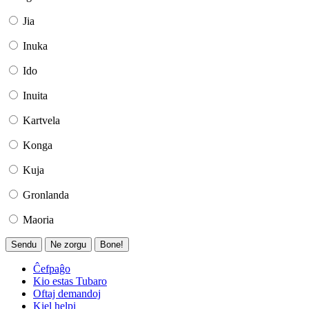
Jia
Inuka
Ido
Inuita
Kartvela
Konga
Kuja
Gronlanda
Maoria
Sendu
Ne zorgu
Bone!
Ĉefpaĝo
Kio estas Tubaro
Oftaj demandoj
Kiel helpi