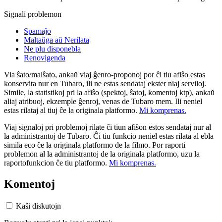
Signali problemon
Spamaĵo
Maltaŭga aŭ Nerilata
Ne plu disponebla
Renovigenda
Via ŝato/malŝato, ankaŭ viaj ĝenro-proponoj por ĉi tiu afiŝo estas
konservita nur en Tubaro, ili ne estas sendataj ekster niaj serviloj.
Simile, la statistikoj pri la afiŝo (spektoj, ŝatoj, komentoj ktp), ankaŭ
aliaj atribuoj, ekzemple ĝenroj, venas de Tubaro mem. Ili neniel
estas rilataj al tiuj ĉe la originala platformo.
Mi komprenas.
Viaj signaloj pri problemoj rilate ĉi tiun afiŝon estos sendataj nur al
la administrantoj de Tubaro. Ĉi tiu funkcio neniel estas rilata al ebla
simila eco ĉe la originala platformo de la filmo. Por raporti
problemon al la administrantoj de la originala platformo, uzu la
raportofunkcion ĉe tiu platformo.
Mi komprenas.
Komentoj
Kaŝi diskutojn