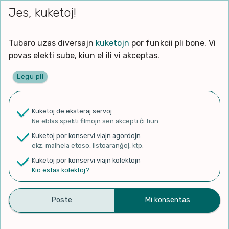
Iri




elektu
Jes, kuketoj!
Serĉi
Kolektoj
Proponu
Viaj
al
Filmo
tiun,
agord
la
kiu
enhavo
Tubaro uzas diversajn
kuketojn
por funkcii pli bone. Vi
Filozofio
plej
povas elekti sube, kiun el ili vi akceptas.
gravas
Kulturo k Historio
laŭ
Legu pli
vi.
Ĉefpaĝen
Lernado k Edukado
u
Ne
Kuketoj de eksteraj servoj
La
Lingvoj
Ne eblas spekti filmojn sen akcepti ĉi tiun.
ĉefa
✨ Rigardu
Aperu.net
por vidi liston
zorgu
Kuketoj por konservi viajn agordojn
de plej popularaj filmoj!
lingvo
Ludoj
ekz. malhela etoso, listoaranĝoj, ktp.
×
uzita
Kuketoj por konservi viajn kolektojn
en
Manĝoj k Kuirado
Kio estas kolektoj?
la
filmo:
Muziko
6 year old girl singing in 5
Naturo k Medio
Filtru