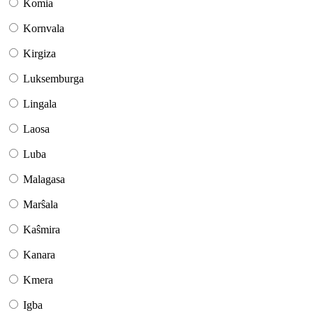
Komia
Kornvala
Kirgiza
Luksemburga
Lingala
Laosa
Luba
Malagasa
Marŝala
Kaŝmira
Kanara
Kmera
Igba