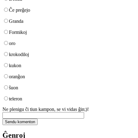
Ĉe preĝejo
Granda
Formikoj
oro
krokodiloj
kukon
oranĝon
ŝuon
teleron
Ne plenigu ĉi tiun kampon, se vi vidas ĝin;)!
Ĝenroj