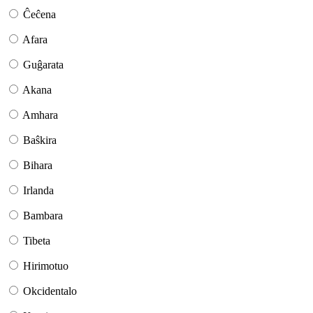
Ĉeĉena
Afara
Guĝarata
Akana
Amhara
Baŝkira
Bihara
Irlanda
Bambara
Tibeta
Hirimotuo
Okcidentalo