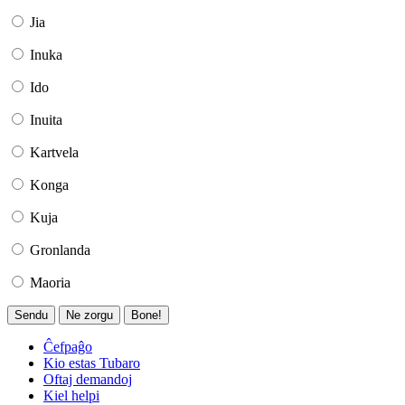
Jia
Inuka
Ido
Inuita
Kartvela
Konga
Kuja
Gronlanda
Maoria
Sendu
Ne zorgu
Bone!
Ĉefpaĝo
Kio estas Tubaro
Oftaj demandoj
Kiel helpi