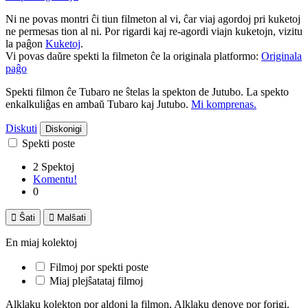
Ni ne povas montri ĉi tiun filmeton al vi, ĉar viaj agordoj pri kuketoj
ne permesas tion al ni. Por rigardi kaj re-agordi viajn kuketojn, vizitu
la paĝon
Kuketoj
.
Vi povas daŭre spekti la filmeton ĉe la originala platformo:
Originala
paĝo
Spekti filmon ĉe Tubaro ne ŝtelas la spekton de Jutubo. La spekto
enkalkuliĝas en ambaŭ Tubaro kaj Jutubo.
Mi komprenas.
Diskuti
Diskonigi
Spekti poste
2 Spektoj
Komentu!
0

Ŝati

Malŝati
En miaj kolektoj
Filmoj por spekti poste
Miaj plejŝatataj filmoj
Alklaku kolekton por aldoni la filmon. Alklaku denove por forigi.