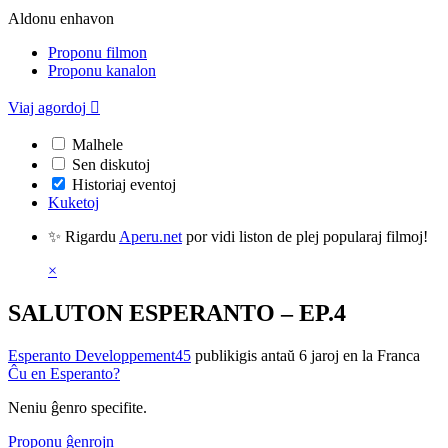
Aldonu enhavon
Proponu filmon
Proponu kanalon
Viaj agordoj

Malhele
Sen diskutoj
Historiaj eventoj
Kuketoj
✨ Rigardu
Aperu.net
por vidi liston de plej popularaj filmoj!
×
SALUTON ESPERANTO – EP.4
Esperanto Developpement45
publikigis antaŭ 6 jaroj
en la Franca
Ĉu en Esperanto?
Neniu ĝenro specifite.
Proponu ĝenrojn