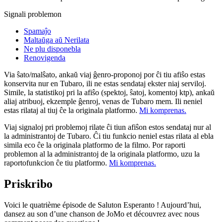
Signali problemon
Spamaĵo
Maltaŭga aŭ Nerilata
Ne plu disponebla
Renovigenda
Via ŝato/malŝato, ankaŭ viaj ĝenro-proponoj por ĉi tiu afiŝo estas
konservita nur en Tubaro, ili ne estas sendataj ekster niaj serviloj.
Simile, la statistikoj pri la afiŝo (spektoj, ŝatoj, komentoj ktp), ankaŭ
aliaj atribuoj, ekzemple ĝenroj, venas de Tubaro mem. Ili neniel
estas rilataj al tiuj ĉe la originala platformo.
Mi komprenas.
Viaj signaloj pri problemoj rilate ĉi tiun afiŝon estos sendataj nur al
la administrantoj de Tubaro. Ĉi tiu funkcio neniel estas rilata al ebla
simila eco ĉe la originala platformo de la filmo. Por raporti
problemon al la administrantoj de la originala platformo, uzu la
raportofunkcion ĉe tiu platformo.
Mi komprenas.
Priskribo
Voici le quatrième épisode de Saluton Esperanto ! Aujourd’hui,
dansez au son d’une chanson de JoMo et découvrez avec nous