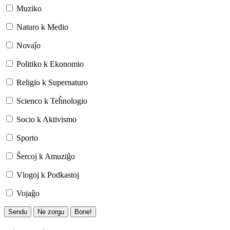
Muziko
Naturo k Medio
Novaĵo
Politiko k Ekonomio
Religio k Supernaturo
Scienco k Teĥnologio
Socio k Aktivismo
Sporto
Ŝercoj k Amuziĝo
Vlogoj k Podkastoj
Vojaĝo
Sendu
Ne zorgu
Bone!