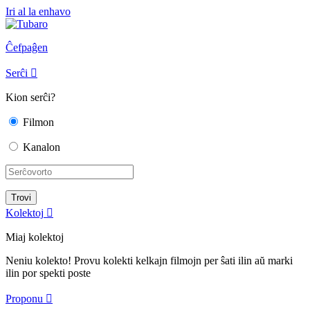
Iri al la enhavo
Ĉefpaĝen
Serĉi

Kion serĉi?
Filmon
Kanalon
Kolektoj

Miaj kolektoj
Neniu kolekto! Provu kolekti kelkajn filmojn per ŝati ilin aŭ marki
ilin por spekti poste
Proponu
