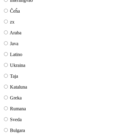
Interlingvao
Ĉeĥa
zx
Araba
Java
Latino
Ukraina
Taja
Kataluna
Greka
Rumana
Sveda
Bulgara