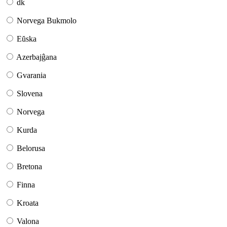
dk
Norvega Bukmolo
Eŭska
Azerbajĝana
Gvarania
Slovena
Norvega
Kurda
Belorusa
Bretona
Finna
Kroata
Valona