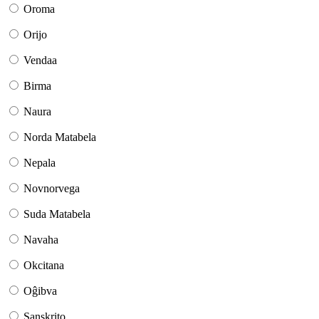
Oroma
Orijo
Vendaa
Birma
Naura
Norda Matabela
Nepala
Novnorvega
Suda Matabela
Navaha
Okcitana
Oĝibva
Sanskrito