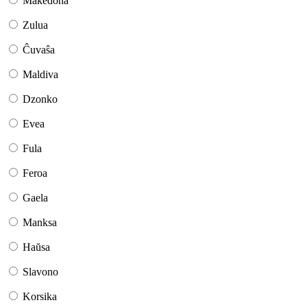
Makedona
Zulua
Ĉuvaŝa
Maldiva
Dzonko
Evea
Fula
Feroa
Gaela
Manksa
Haŭsa
Slavono
Korsika