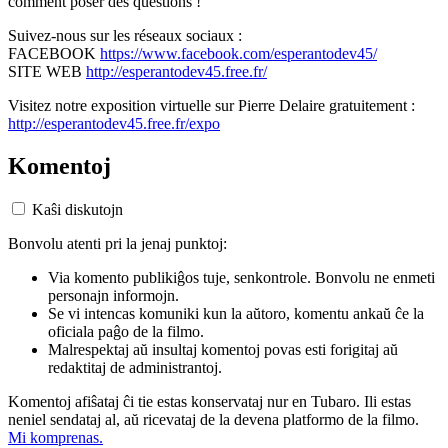
comment poser des questions !
Suivez-nous sur les réseaux sociaux :
FACEBOOK
https://www.facebook.com/esperantodev45/
SITE WEB
http://esperantodev45.free.fr/
Visitez notre exposition virtuelle sur Pierre Delaire gratuitement :
http://esperantodev45.free.fr/expo
Komentoj
Kaŝi diskutojn
Bonvolu atenti pri la jenaj punktoj:
Via komento publikiĝos tuje, senkontrole. Bonvolu ne enmeti
personajn informojn.
Se vi intencas komuniki kun la aŭtoro, komentu ankaŭ ĉe la
oficiala paĝo de la filmo.
Malrespektaj aŭ insultaj komentoj povas esti forigitaj aŭ
redaktitaj de administrantoj.
Komentoj afiŝataj ĉi tie estas konservataj nur en Tubaro. Ili estas
neniel sendataj al, aŭ ricevataj de la devena platformo de la filmo.
Mi komprenas.