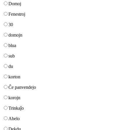
Domoj
Fenestroj
30
domojn
blua
sub
du
korton
Ĉe panvendejo
korojn
Trinkaĵo
Abelo
Dekdu