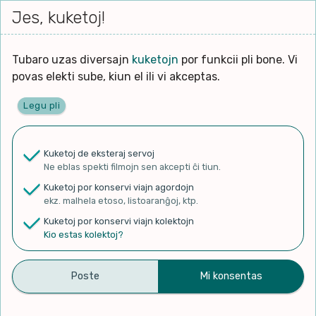
Iri




elektu
Jes, kuketoj!
Serĉi
Kolektoj
Proponu
Viaj
al
Filmo
tiun,
agord
la
kiu
enhavo
Tubaro uzas diversajn
kuketojn
por funkcii pli bone. Vi
Filozofio
plej
povas elekti sube, kiun el ili vi akceptas.
gravas
Kulturo k Historio
laŭ
Legu pli
vi.
Ĉefpaĝen
Lernado k Edukado
u
Ne
Kuketoj de eksteraj servoj
La
Lingvoj
Ne eblas spekti filmojn sen akcepti ĉi tiun.
ĉefa
✨ Rigardu
Aperu.net
por vidi liston
zorgu
Kuketoj por konservi viajn agordojn
de plej popularaj filmoj!
lingvo
Ludoj
ekz. malhela etoso, listoaranĝoj, ktp.
×
uzita
Kuketoj por konservi viajn kolektojn
en
Manĝoj k Kuirado
Kio estas kolektoj?
la
filmo:
Muziko
Ĵokero kaj Artur | Batman |
Naturo k Medio
Filtru