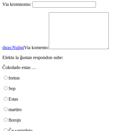
Via kromnomo:
diras:
Nuligi
Via komento:
Elektu la ĝustan respondon sube:
Ĉokolado estas …
forton
Sep
Estas
martiro
florojn
Ĉe sanigilejo