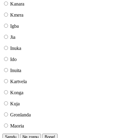
Kanara
Kmera
Igba
Jia
Inuka
Ido
Inuita
Kartvela
Konga
Kuja
Gronlanda
Maoria
Sendu
Ne zorgu
Bone!