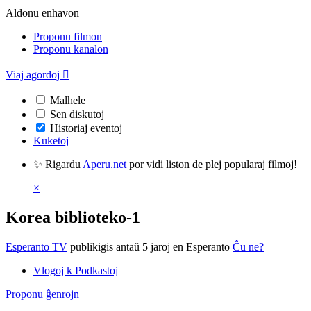
Aldonu enhavon
Proponu filmon
Proponu kanalon
Viaj agordoj

Malhele
Sen diskutoj
Historiaj eventoj
Kuketoj
✨ Rigardu
Aperu.net
por vidi liston de plej popularaj filmoj!
×
Korea biblioteko-1
Esperanto TV
publikigis antaŭ 5 jaroj
en Esperanto
Ĉu ne?
Vlogoj k Podkastoj
Proponu ĝenrojn