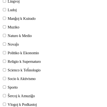
Lingvoj
Ludoj
Manĝoj k Kuirado
Muziko
Naturo k Medio
Novaĵo
Politiko k Ekonomio
Religio k Supernaturo
Scienco k Teĥnologio
Socio k Aktivismo
Sporto
Ŝercoj k Amuziĝo
Vlogoj k Podkastoj