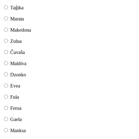
Taĝika
Marata
Makedona
Zulua
Ĉuvaŝa
Maldiva
Dzonko
Evea
Fula
Feroa
Gaela
Manksa