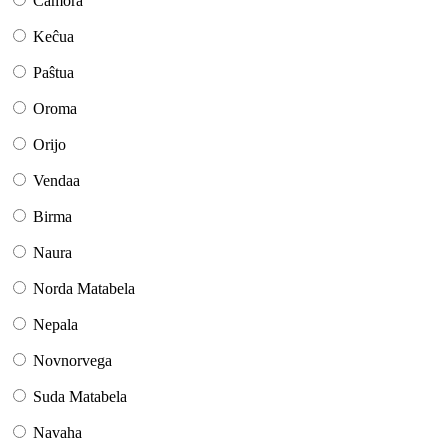
Ĉamora
Keĉua
Paŝtua
Oroma
Orijo
Vendaa
Birma
Naura
Norda Matabela
Nepala
Novnorvega
Suda Matabela
Navaha