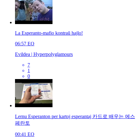
La Esperanto-mafio kontraŭ hajlo!
06:57
EO
Evildea | Hyperpolyglamours
7
1
0
Lernu Esperanton per kartoj esperantaj 카드로 배우는 에스
페란토
00:41
EO