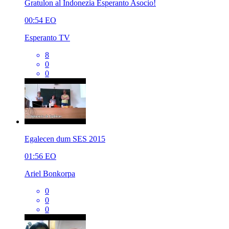
Gratulon al Indonezia Esperanto Asocio!
00:54
EO
Esperanto TV
8
0
0
Egalecen dum SES 2015
01:56
EO
Ariel Bonkorpa
0
0
0