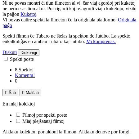
Ni ne povas montri ĉi tiun filmeton al vi, ĉar viaj agordoj pri kuketoj
ne permesas tion al ni. Por rigardi kaj re-agordi viajn kuketojn, vizitu
la paĝon
Kuketoj
.
Vi povas daŭre spekti la filmeton ĉe la originala platformo:
Originala
paĝo
Spekti filmon ĉe Tubaro ne ŝtelas la spekton de Jutubo. La spekto
enkalkuliĝas en ambaŭ Tubaro kaj Jutubo.
Mi komprenas.
Diskuti
Diskonigi
Spekti poste
8 Spektoj
Komentu!
0

Ŝati

Malŝati
En miaj kolektoj
Filmoj por spekti poste
Miaj plejŝatataj filmoj
Alklaku kolekton por aldoni la filmon. Alklaku denove por forigi.