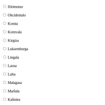
Hirimotuo
Okcidentalo
Komia
Kornvala
Kirgiza
Luksemburga
Lingala
Laosa
Luba
Malagasa
Marŝala
Kaŝmira