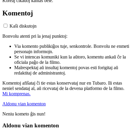
Koreaj cikadoj kantas bele.
Komentoj
Kaŝi diskutojn
Bonvolu atenti pri la jenaj punktoj:
Via komento publikiĝos tuje, senkontrole. Bonvolu ne enmeti
personajn informojn.
Se vi intencas komuniki kun la aŭtoro, komentu ankaŭ ĉe la
oficiala paĝo de la filmo.
Malrespektaj aŭ insultaj komentoj povas esti forigitaj aŭ
redaktitaj de administrantoj.
Komentoj afiŝataj ĉi tie estas konservataj nur en Tubaro. Ili estas
neniel sendataj al, aŭ ricevataj de la devena platformo de la filmo.
Mi komprenas.
Aldonu vian komenton
Neniu kometo ĝis nun!
Aldonu vian komenton