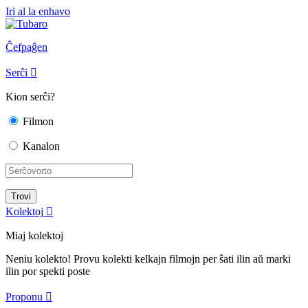
Iri al la enhavo
Ĉefpaĝen
Serĉi

Kion serĉi?
Filmon
Kanalon
Kolektoj

Miaj kolektoj
Neniu kolekto! Provu kolekti kelkajn filmojn per ŝati ilin aŭ marki
ilin por spekti poste
Proponu
