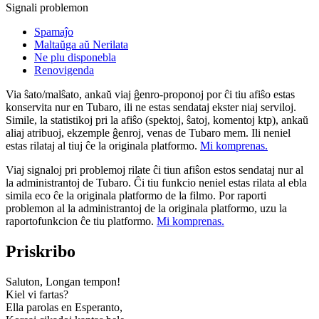
Signali problemon
Spamaĵo
Maltaŭga aŭ Nerilata
Ne plu disponebla
Renovigenda
Via ŝato/malŝato, ankaŭ viaj ĝenro-proponoj por ĉi tiu afiŝo estas
konservita nur en Tubaro, ili ne estas sendataj ekster niaj serviloj.
Simile, la statistikoj pri la afiŝo (spektoj, ŝatoj, komentoj ktp), ankaŭ
aliaj atribuoj, ekzemple ĝenroj, venas de Tubaro mem. Ili neniel
estas rilataj al tiuj ĉe la originala platformo.
Mi komprenas.
Viaj signaloj pri problemoj rilate ĉi tiun afiŝon estos sendataj nur al
la administrantoj de Tubaro. Ĉi tiu funkcio neniel estas rilata al ebla
simila eco ĉe la originala platformo de la filmo. Por raporti
problemon al la administrantoj de la originala platformo, uzu la
raportofunkcion ĉe tiu platformo.
Mi komprenas.
Priskribo
Saluton, Longan tempon!
Kiel vi fartas?
Ella parolas en Esperanto,