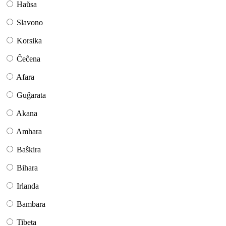
Haŭsa
Slavono
Korsika
Ĉeĉena
Afara
Guĝarata
Akana
Amhara
Baŝkira
Bihara
Irlanda
Bambara
Tibeta