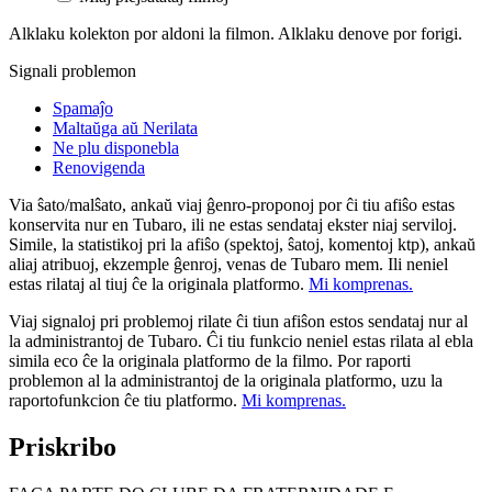
Alklaku kolekton por aldoni la filmon. Alklaku denove por forigi.
Signali problemon
Spamaĵo
Maltaŭga aŭ Nerilata
Ne plu disponebla
Renovigenda
Via ŝato/malŝato, ankaŭ viaj ĝenro-proponoj por ĉi tiu afiŝo estas
konservita nur en Tubaro, ili ne estas sendataj ekster niaj serviloj.
Simile, la statistikoj pri la afiŝo (spektoj, ŝatoj, komentoj ktp), ankaŭ
aliaj atribuoj, ekzemple ĝenroj, venas de Tubaro mem. Ili neniel
estas rilataj al tiuj ĉe la originala platformo.
Mi komprenas.
Viaj signaloj pri problemoj rilate ĉi tiun afiŝon estos sendataj nur al
la administrantoj de Tubaro. Ĉi tiu funkcio neniel estas rilata al ebla
simila eco ĉe la originala platformo de la filmo. Por raporti
problemon al la administrantoj de la originala platformo, uzu la
raportofunkcion ĉe tiu platformo.
Mi komprenas.
Priskribo