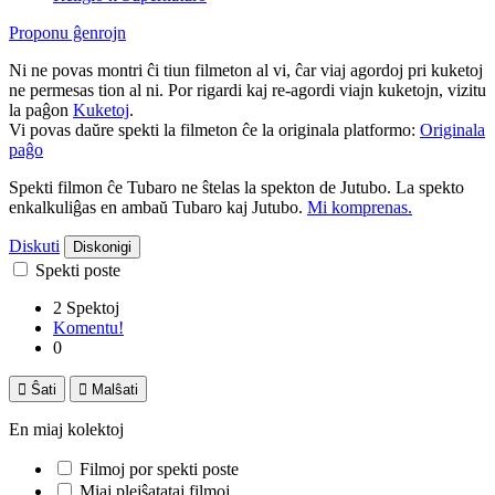
Proponu ĝenrojn
Ni ne povas montri ĉi tiun filmeton al vi, ĉar viaj agordoj pri kuketoj
ne permesas tion al ni. Por rigardi kaj re-agordi viajn kuketojn, vizitu
la paĝon
Kuketoj
.
Vi povas daŭre spekti la filmeton ĉe la originala platformo:
Originala
paĝo
Spekti filmon ĉe Tubaro ne ŝtelas la spekton de Jutubo. La spekto
enkalkuliĝas en ambaŭ Tubaro kaj Jutubo.
Mi komprenas.
Diskuti
Diskonigi
Spekti poste
2 Spektoj
Komentu!
0

Ŝati

Malŝati
En miaj kolektoj
Filmoj por spekti poste
Miaj plejŝatataj filmoj