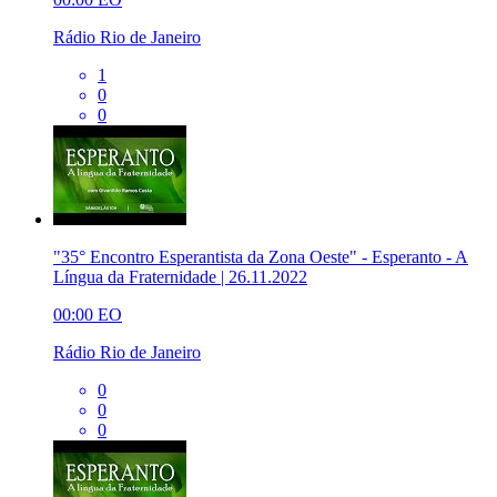
Rádio Rio de Janeiro
1
0
0
"35° Encontro Esperantista da Zona Oeste" - Esperanto - A
Língua da Fraternidade | 26.11.2022
00:00
EO
Rádio Rio de Janeiro
0
0
0