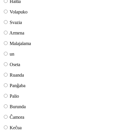
Haitia
Volapuko
Svazia
Armena
Malajalama
un
Oseta
Ruanda
Panĝaba
Palio
Burunda
Ĉamora
Keĉua