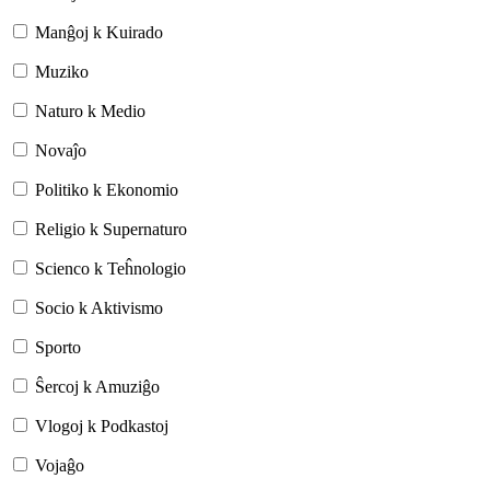
Manĝoj k Kuirado
Muziko
Naturo k Medio
Novaĵo
Politiko k Ekonomio
Religio k Supernaturo
Scienco k Teĥnologio
Socio k Aktivismo
Sporto
Ŝercoj k Amuziĝo
Vlogoj k Podkastoj
Vojaĝo