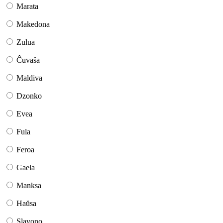
Marata
Makedona
Zulua
Ĉuvaŝa
Maldiva
Dzonko
Evea
Fula
Feroa
Gaela
Manksa
Haŭsa
Slavono