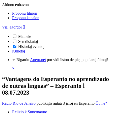
Aldonu enhavon
Proponu filmon
Proponu kanalon
Viaj agordoj

Malhele
Sen diskutoj
Historiaj eventoj
Kuketoj
✨ Rigardu
Aperu.net
por vidi liston de plej popularaj filmoj!
×
“Vantagens do Esperanto no aprendizado
de outras línguas” – Esperanto l
08.07.2023
Rádio Rio de Janeiro
publikigis antaŭ 3 jaroj
en Esperanto
Ĉu ne?
Religio k Supernaturo