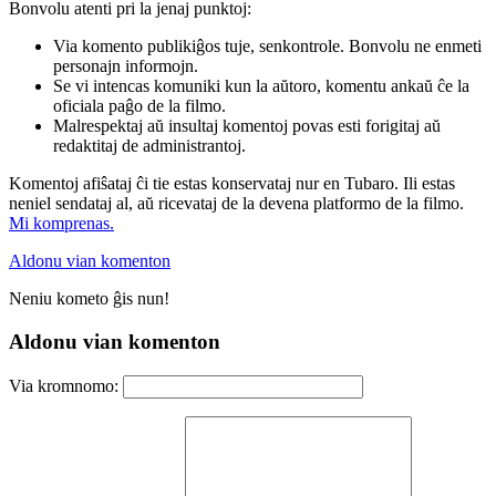
Bonvolu atenti pri la jenaj punktoj:
Via komento publikiĝos tuje, senkontrole. Bonvolu ne enmeti
personajn informojn.
Se vi intencas komuniki kun la aŭtoro, komentu ankaŭ ĉe la
oficiala paĝo de la filmo.
Malrespektaj aŭ insultaj komentoj povas esti forigitaj aŭ
redaktitaj de administrantoj.
Komentoj afiŝataj ĉi tie estas konservataj nur en Tubaro. Ili estas
neniel sendataj al, aŭ ricevataj de la devena platformo de la filmo.
Mi komprenas.
Aldonu vian komenton
Neniu kometo ĝis nun!
Aldonu vian komenton
Via kromnomo: