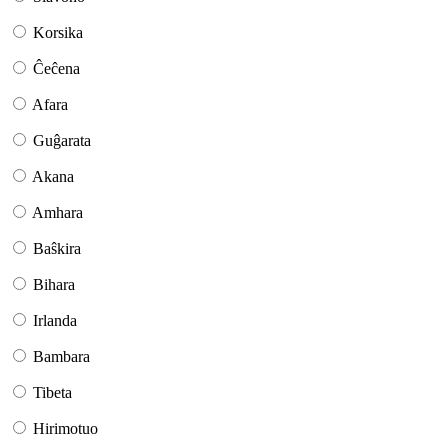
Korsika
Ĉeĉena
Afara
Guĝarata
Akana
Amhara
Baŝkira
Bihara
Irlanda
Bambara
Tibeta
Hirimotuo