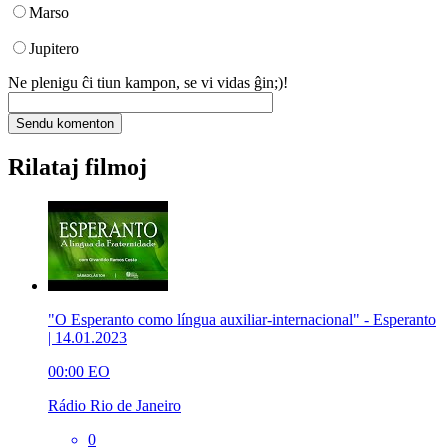
Marso
Jupitero
Ne plenigu ĉi tiun kampon, se vi vidas ĝin;)!
Rilataj filmoj
"O Esperanto como língua auxiliar-internacional" - Esperanto
| 14.01.2023
00:00
EO
Rádio Rio de Janeiro
0