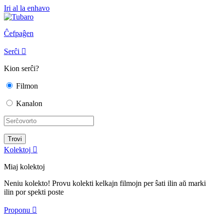
Iri al la enhavo
Ĉefpaĝen
Serĉi

Kion serĉi?
Filmon
Kanalon
Kolektoj

Miaj kolektoj
Neniu kolekto! Provu kolekti kelkajn filmojn per ŝati ilin aŭ marki
ilin por spekti poste
Proponu
