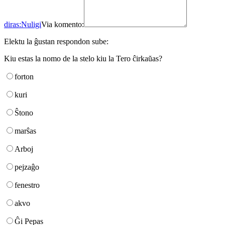
diras:
Nuligi
Via komento:
Elektu la ĝustan respondon sube:
Kiu estas la nomo de la stelo kiu la Tero ĉirkaŭas?
forton
kuri
Ŝtono
marŝas
Arboj
pejzaĝo
fenestro
akvo
Ĝi Pepas