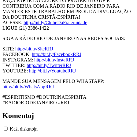
FAÇA PARTE DO CLUBE DA FRATERNIDADE E
CONTRIBUA COM A RÁDIO RIO DE JANEIRO PARA
MANTER ESTE TRABALHO EM PROL DA DIVULGAÇÃO
DA DOUTRINA CRISTÃ-ESPÍRITA!
ACESSE:
http://bit.ly/ClubeDaFraternidade
LIGUE (21) 3386-1422
SIGA A RÁDIO RIO DE JANEIRO NAS REDES SOCIAIS:
SITE:
http://bit.ly/SiteRRJ
FACEBOOK:
http://bit.ly/FacebookRRJ
INSTAGRAM:
http://bit.ly/InstaRRJ
TWITTER:
http://bit.ly/TwitterRRJ
YOUTUBE:
http://bit.ly/YoutubeRRJ
MANDE SUA MENSAGEM PELO WHASTAPP:
http://bit.ly/WhatsAppRRJ
#ESPIRITISMO #DOUTRINAESPIRITA
#RADIORIODEJANEIRO #RRJ
Komentoj
Kaŝi diskutojn