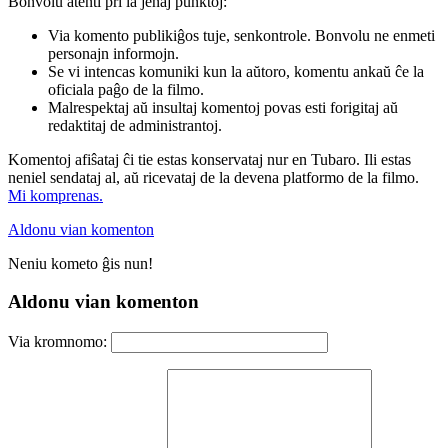
Bonvolu atenti pri la jenaj punktoj:
Via komento publikiĝos tuje, senkontrole. Bonvolu ne enmeti
personajn informojn.
Se vi intencas komuniki kun la aŭtoro, komentu ankaŭ ĉe la
oficiala paĝo de la filmo.
Malrespektaj aŭ insultaj komentoj povas esti forigitaj aŭ
redaktitaj de administrantoj.
Komentoj afiŝataj ĉi tie estas konservataj nur en Tubaro. Ili estas
neniel sendataj al, aŭ ricevataj de la devena platformo de la filmo.
Mi komprenas.
Aldonu vian komenton
Neniu kometo ĝis nun!
Aldonu vian komenton
Via kromnomo: