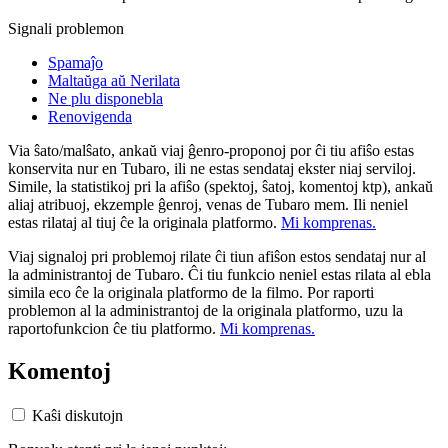
Signali problemon
Spamaĵo
Maltaŭga aŭ Nerilata
Ne plu disponebla
Renovigenda
Via ŝato/malŝato, ankaŭ viaj ĝenro-proponoj por ĉi tiu afiŝo estas
konservita nur en Tubaro, ili ne estas sendataj ekster niaj serviloj.
Simile, la statistikoj pri la afiŝo (spektoj, ŝatoj, komentoj ktp), ankaŭ
aliaj atribuoj, ekzemple ĝenroj, venas de Tubaro mem. Ili neniel
estas rilataj al tiuj ĉe la originala platformo.
Mi komprenas.
Viaj signaloj pri problemoj rilate ĉi tiun afiŝon estos sendataj nur al
la administrantoj de Tubaro. Ĉi tiu funkcio neniel estas rilata al ebla
simila eco ĉe la originala platformo de la filmo. Por raporti
problemon al la administrantoj de la originala platformo, uzu la
raportofunkcion ĉe tiu platformo.
Mi komprenas.
Komentoj
Kaŝi diskutojn