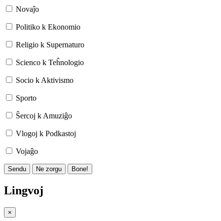
Novaĵo
Politiko k Ekonomio
Religio k Supernaturo
Scienco k Teĥnologio
Socio k Aktivismo
Sporto
Ŝercoj k Amuziĝo
Vlogoj k Podkastoj
Vojaĝo
Sendu
Ne zorgu
Bone!
Lingvoj
×