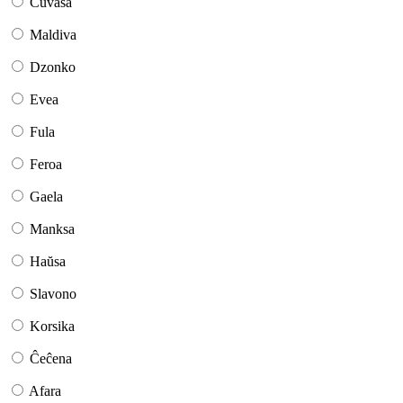
Ĉuvaŝa
Maldiva
Dzonko
Evea
Fula
Feroa
Gaela
Manksa
Haŭsa
Slavono
Korsika
Ĉeĉena
Afara