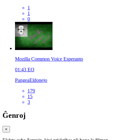
1
1
0
Mozilla Common Voice Esperanto
01:43
EO
PangeaEldonejo
179
15
3
Ĝenroj
×