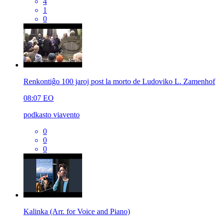
4
1
0
Renkontiĝo 100 jaroj post la morto de Ludoviko L. Zamenhof
08:07
EO
podkasto viavento
0
0
0
Kalinka (Arr. for Voice and Piano)