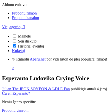
Aldonu enhavon
Proponu filmon
Proponu kanalon
Viaj agordoj

Malhele
Sen diskutoj
Historiaj eventoj
Kuketoj
✨ Rigardu
Aperu.net
por vidi liston de plej popularaj filmoj!
×
Esperanto Ludoviko Crying Voice
Julian The JEON SOYEON & I-DLE Fan
publikigis antaŭ 4 jaroj
Ĉu en Esperanto?
Neniu ĝenro specifite.
Proponu ĝenrojn