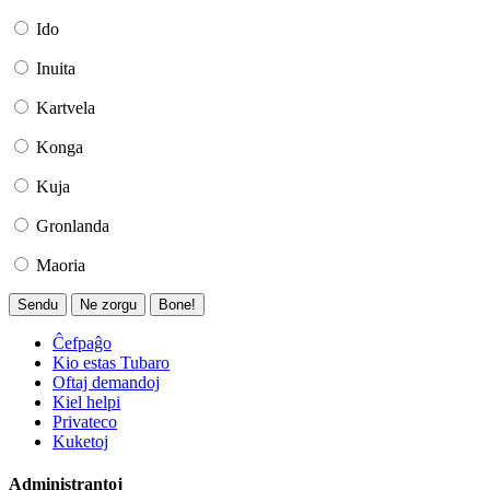
Ido
Inuita
Kartvela
Konga
Kuja
Gronlanda
Maoria
Sendu
Ne zorgu
Bone!
Ĉefpaĝo
Kio estas Tubaro
Oftaj demandoj
Kiel helpi
Privateco
Kuketoj
Administrantoj