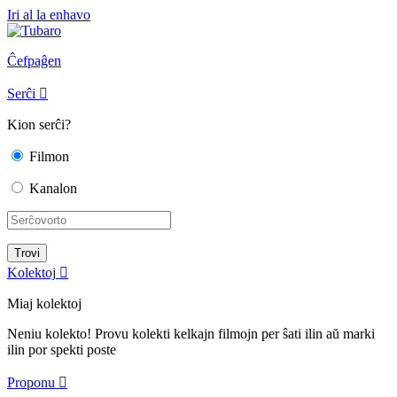
Iri al la enhavo
Ĉefpaĝen
Serĉi

Kion serĉi?
Filmon
Kanalon
Kolektoj

Miaj kolektoj
Neniu kolekto! Provu kolekti kelkajn filmojn per ŝati ilin aŭ marki
ilin por spekti poste
Proponu
