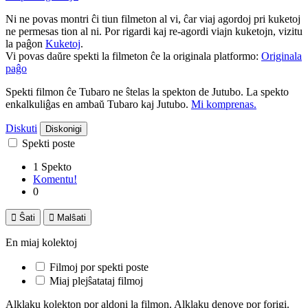
Ni ne povas montri ĉi tiun filmeton al vi, ĉar viaj agordoj pri kuketoj
ne permesas tion al ni. Por rigardi kaj re-agordi viajn kuketojn, vizitu
la paĝon
Kuketoj
.
Vi povas daŭre spekti la filmeton ĉe la originala platformo:
Originala
paĝo
Spekti filmon ĉe Tubaro ne ŝtelas la spekton de Jutubo. La spekto
enkalkuliĝas en ambaŭ Tubaro kaj Jutubo.
Mi komprenas.
Diskuti
Diskonigi
Spekti poste
1 Spekto
Komentu!
0

Ŝati

Malŝati
En miaj kolektoj
Filmoj por spekti poste
Miaj plejŝatataj filmoj
Alklaku kolekton por aldoni la filmon. Alklaku denove por forigi.