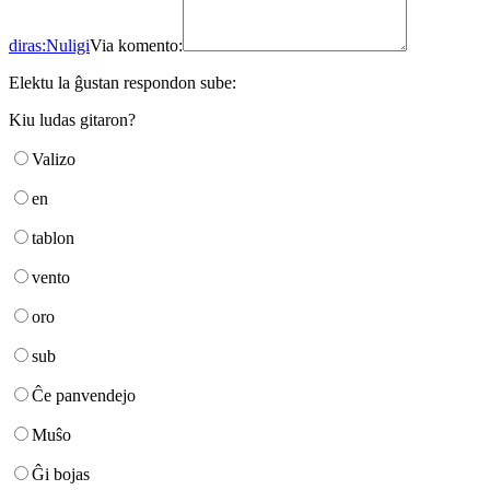
diras:
Nuligi
Via komento:
Elektu la ĝustan respondon sube:
Kiu ludas gitaron?
Valizo
en
tablon
vento
oro
sub
Ĉe panvendejo
Muŝo
Ĝi bojas