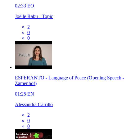
02:33
EO
Joëlle Rabu - Topic
2
0
0
ESPERANTO - Language of Peace (Opening Speech -
Zamenhof)
01:25
EN
Alessandra Carrillo
2
0
0