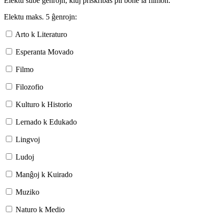
Elektu sube ĝenrojn, kiuj priskribas pli bone la filmon.
Elektu maks. 5 ĝenrojn:
Arto k Literaturo
Esperanta Movado
Filmo
Filozofio
Kulturo k Historio
Lernado k Edukado
Lingvoj
Ludoj
Manĝoj k Kuirado
Muziko
Naturo k Medio