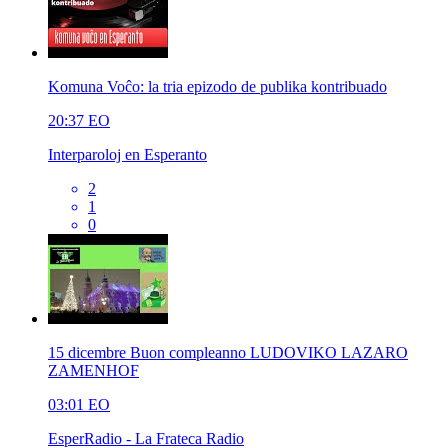
Komuna Voĉo: la tria epizodo de publika kontribuado
20:37
EO
Interparoloj en Esperanto
2
1
0
15 dicembre Buon compleanno LUDOVIKO LAZARO
ZAMENHOF
03:01
EO
EsperRadio - La Frateca Radio