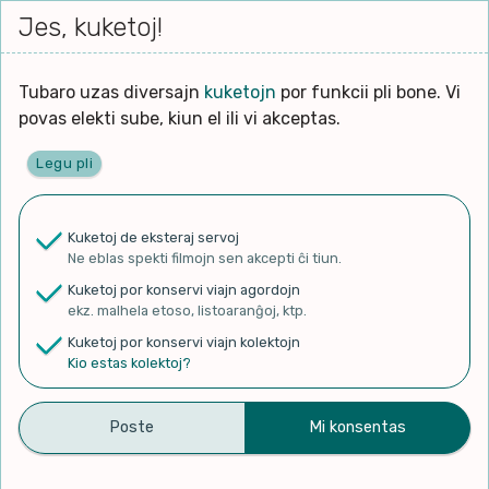
Iri




elektu
Jes, kuketoj!
Serĉi
Kolektoj
Proponu
Viaj
al
Filmo
tiun,
agord
la
kiu
enhavo
Tubaro uzas diversajn
kuketojn
por funkcii pli bone. Vi
Filozofio
plej
povas elekti sube, kiun el ili vi akceptas.
gravas
Kulturo k Historio
laŭ
Legu pli
vi.
Ĉefpaĝen
Lernado k Edukado
u
Ne
Kuketoj de eksteraj servoj
La
Lingvoj
Ne eblas spekti filmojn sen akcepti ĉi tiun.
ĉefa
✨ Rigardu
Aperu.net
por vidi liston
zorgu
Kuketoj por konservi viajn agordojn
de plej popularaj filmoj!
lingvo
Ludoj
ekz. malhela etoso, listoaranĝoj, ktp.
×
uzita
Kuketoj por konservi viajn kolektojn
en
Manĝoj k Kuirado
Kio estas kolektoj?
la
filmo:
Muziko
Promeno en granda frosto
Naturo k Medio
Filtru