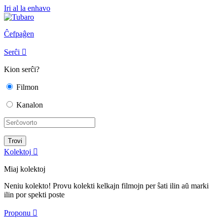
Iri al la enhavo
Ĉefpaĝen
Serĉi

Kion serĉi?
Filmon
Kanalon
Kolektoj

Miaj kolektoj
Neniu kolekto! Provu kolekti kelkajn filmojn per ŝati ilin aŭ marki
ilin por spekti poste
Proponu
