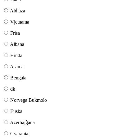
Abĥaza
Vjetnama
Frisa
Albana
Hinda
Asama
Bengala
dk
Norvega Bukmolo
Eŭska
Azerbajĝana
Gvarania