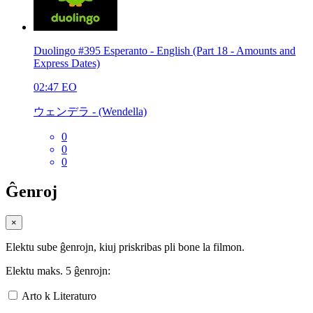
Duolingo #395 Esperanto - English (Part 18 - Amounts and
Express Dates)
02:47
EO
ウェンデラ - (Wendella)
0
0
0
Ĝenroj
×
Elektu sube ĝenrojn, kiuj priskribas pli bone la filmon.
Elektu maks. 5 ĝenrojn:
Arto k Literaturo