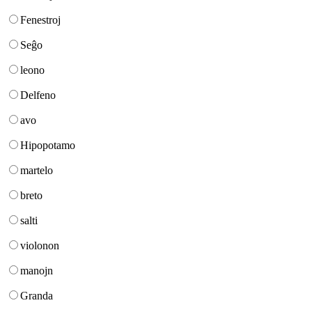
Fenestroj
Seĝo
leono
Delfeno
avo
Hipopotamo
martelo
breto
salti
violonon
manojn
Granda