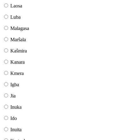
Laosa
Luba
Malagasa
Marŝala
Kaŝmira
Kanara
Kmera
Igba
Jia
Inuka
Ido
Inuita