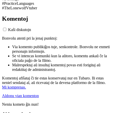
#PracticeLanguages
#TheLonewolfVtuber
Komentoj
Kaŝi diskutojn
Bonvolu atenti pri la jenaj punktoj:
Via komento publikiĝos tuje, senkontrole. Bonvolu ne enmeti
personajn informojn.
Se vi intencas komuniki kun la aŭtoro, komentu ankaŭ ĉe la
oficiala paĝo de la filmo.
Malrespektaj aŭ insultaj komentoj povas esti forigitaj aŭ
redaktitaj de administrantoj.
Komentoj afiŝataj ĉi tie estas konservataj nur en Tubaro. Ili estas
neniel sendataj al, aŭ ricevataj de la devena platformo de la filmo.
Mi komprenas.
Aldonu vian komenton
Neniu kometo ĝis nun!