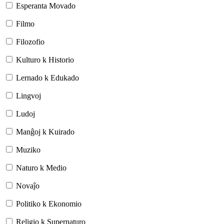
Esperanta Movado
Filmo
Filozofio
Kulturo k Historio
Lernado k Edukado
Lingvoj
Ludoj
Manĝoj k Kuirado
Muziko
Naturo k Medio
Novaĵo
Politiko k Ekonomio
Religio k Supernaturo