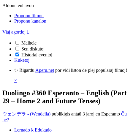
Aldonu enhavon
Proponu filmon
Proponu kanalon
Viaj agordoj

Malhele
Sen diskutoj
Historiaj eventoj
Kuketoj
✨ Rigardu
Aperu.net
por vidi liston de plej popularaj filmoj!
×
Duolingo #360 Esperanto – English (Part
29 – Home 2 and Future Tenses)
ウェンデラ - (Wendella)
publikigis antaŭ 3 jaroj
en Esperanto
Ĉu
ne?
Lernado k Edukado