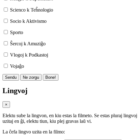
Scienco k Teĥnologio
Socio k Aktivismo
Sporto
Ŝercoj k Amuziĝo
Vlogoj k Podkastoj
Vojaĝo
Sendu
Ne zorgu
Bone!
Lingvoj
×
Elektu sube la lingvon, en kiu estas la filmeto. Se estas pluraj lingvoj
uzitaj en ĝi, elektu tiun, kiu plej gravas laŭ vi.
La ĉefa lingvo uzita en la filmo: