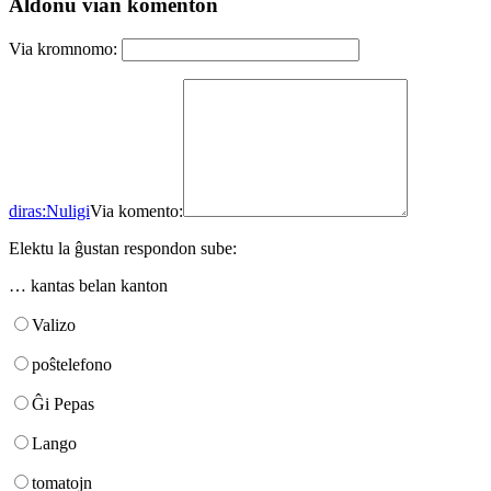
Aldonu vian komenton
Via kromnomo:
diras:
Nuligi
Via komento:
Elektu la ĝustan respondon sube:
… kantas belan kanton
Valizo
poŝtelefono
Ĝi Pepas
Lango
tomatojn