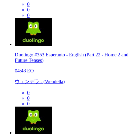
0
0
0
Duolingo #353 Esperanto - English (Part 22 - Home 2 and
Future Tenses)
04:48
EO
ウェンデラ - (Wendella)
0
0
0