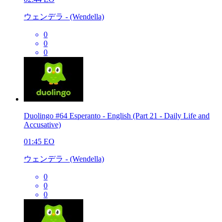
ウェンデラ - (Wendella)
0
0
0
Duolingo #64 Esperanto - English (Part 21 - Daily Life and
Accusative)
01:45
EO
ウェンデラ - (Wendella)
0
0
0