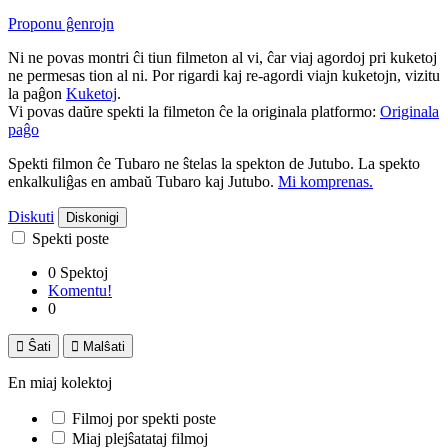
Proponu ĝenrojn
Ni ne povas montri ĉi tiun filmeton al vi, ĉar viaj agordoj pri kuketoj
ne permesas tion al ni. Por rigardi kaj re-agordi viajn kuketojn, vizitu
la paĝon
Kuketoj
.
Vi povas daŭre spekti la filmeton ĉe la originala platformo:
Originala
paĝo
Spekti filmon ĉe Tubaro ne ŝtelas la spekton de Jutubo. La spekto
enkalkuliĝas en ambaŭ Tubaro kaj Jutubo.
Mi komprenas.
Diskuti
Diskonigi
Spekti poste
0 Spektoj
Komentu!
0

Ŝati

Malŝati
En miaj kolektoj
Filmoj por spekti poste
Miaj plejŝatataj filmoj