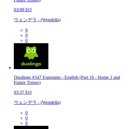
03:09
EO
ウェンデラ - (Wendella)
0
0
0
Duolingo #347 Esperanto - English (Part 16 - Home 2 and
Future Tenses)
03:37
EO
ウェンデラ - (Wendella)
0
0
0