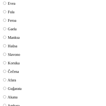
Evea
Fula
Feroa
Gaela
Manksa
Haŭsa
Slavono
Korsika
Ĉeĉena
Afara
Guĝarata
Akana
Amhara