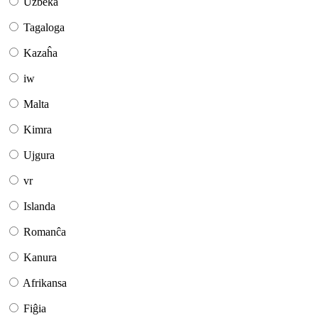
Uzbeka
Tagaloga
Kazaĥa
iw
Malta
Kimra
Ujgura
vr
Islanda
Romanĉa
Kanura
Afrikansa
Fiĝia