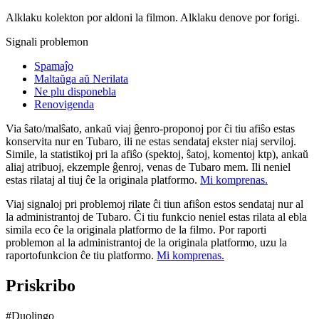
Alklaku kolekton por aldoni la filmon. Alklaku denove por forigi.
Signali problemon
Spamaĵo
Maltaŭga aŭ Nerilata
Ne plu disponebla
Renovigenda
Via ŝato/malŝato, ankaŭ viaj ĝenro-proponoj por ĉi tiu afiŝo estas
konservita nur en Tubaro, ili ne estas sendataj ekster niaj serviloj.
Simile, la statistikoj pri la afiŝo (spektoj, ŝatoj, komentoj ktp), ankaŭ
aliaj atribuoj, ekzemple ĝenroj, venas de Tubaro mem. Ili neniel
estas rilataj al tiuj ĉe la originala platformo.
Mi komprenas.
Viaj signaloj pri problemoj rilate ĉi tiun afiŝon estos sendataj nur al
la administrantoj de Tubaro. Ĉi tiu funkcio neniel estas rilata al ebla
simila eco ĉe la originala platformo de la filmo. Por raporti
problemon al la administrantoj de la originala platformo, uzu la
raportofunkcion ĉe tiu platformo.
Mi komprenas.
Priskribo
#Duolingo