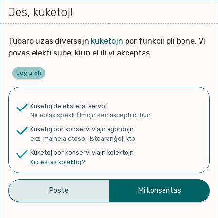
Iri




elektu
Jes, kuketoj!
Serĉi
Kolektoj
Proponu
Viaj
al
Filmo
tiun,
agor
la
kiu
enhavo
Tubaro uzas diversajn
kuketojn
por funkcii pli bone. Vi
Filozofio
plej
Ĉefpaĝen
povas elekti sube, kiun el ili vi akceptas.
gravas
Kulturo k Historio
laŭ
Legu pli
vi.
Lernado k Edukado
✨ Rigardu
Aperu.net
por vidi liston
de plej popularaj filmoj!
u
Ne
Kuketoj de eksteraj servoj
×
La
Lingvoj
Ne eblas spekti filmojn sen akcepti ĉi tiun.
ĉefa
zorgu
Kuketoj por konservi viajn agordojn
lingvo
Ludoj
ekz. malhela etoso, listoaranĝoj, ktp.
uzita
Kuketoj por konservi viajn kolektojn
en
Manĝoj k Kuirado
Kio estas kolektoj?
2a Tesalonikanoj 3 |
la
filmo:
Muziko
Esperanto Bible
Naturo k Medio
Filtru