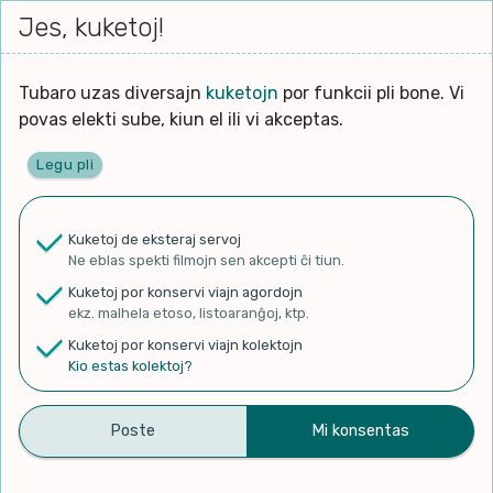
Iri




elektu
Jes, kuketoj!
Serĉi
Kolektoj
Proponu
Viaj
al
Filmo
tiun,
agord
la
kiu
enhavo
Tubaro uzas diversajn
kuketojn
por funkcii pli bone. Vi
Filozofio
plej
povas elekti sube, kiun el ili vi akceptas.
gravas
Kulturo k Historio
laŭ
Legu pli
vi.
Ĉefpaĝen
Lernado k Edukado
u
Ne
Kuketoj de eksteraj servoj
La
Lingvoj
Ne eblas spekti filmojn sen akcepti ĉi tiun.
ĉefa
✨ Rigardu
Aperu.net
por vidi liston
zorgu
Kuketoj por konservi viajn agordojn
de plej popularaj filmoj!
lingvo
Ludoj
ekz. malhela etoso, listoaranĝoj, ktp.
×
uzita
Kuketoj por konservi viajn kolektojn
en
Manĝoj k Kuirado
Kio estas kolektoj?
la
filmo:
Muziko
Lingva Provoko n-ro 21
Naturo k Medio
Filtru