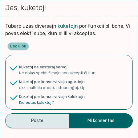
Iri




elektu
Jes, kuketoj!
Serĉi
Kolektoj
Proponu
Viaj
al
Filmo
tiun,
agor
la
kiu
enhavo
Tubaro uzas diversajn
kuketojn
por funkcii pli bone. Vi
Filozofio
plej
Ĉefpaĝen
povas elekti sube, kiun el ili vi akceptas.
gravas
Kulturo k Historio
laŭ
Legu pli
vi.
Lernado k Edukado
✨ Rigardu
Aperu.net
por vidi liston
de plej popularaj filmoj!
u
Ne
Kuketoj de eksteraj servoj
×
La
Lingvoj
Ne eblas spekti filmojn sen akcepti ĉi tiun.
ĉefa
zorgu
Kuketoj por konservi viajn agordojn
lingvo
Ludoj
ekz. malhela etoso, listoaranĝoj, ktp.
uzita
Kuketoj por konservi viajn kolektojn
en
Manĝoj k Kuirado
Kio estas kolektoj?
“Ĉion bonan, amik'” – Klára
la
filmo:
Muziko
Mikola, László “Laca”
Naturo k Medio
Garamvölgyi (Disko
Filtru