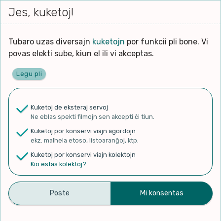
Iri




elektu
Jes, kuketoj!
Serĉi
Kolektoj
Proponu
Viaj
al
Filmo
tiun,
agord
la
kiu
enhavo
Tubaro uzas diversajn
kuketojn
por funkcii pli bone. Vi
Filozofio
plej
povas elekti sube, kiun el ili vi akceptas.
gravas
Kulturo k Historio
laŭ
Legu pli
vi.
Ĉefpaĝen
Lernado k Edukado
u
Ne
Kuketoj de eksteraj servoj
La
Lingvoj
Ne eblas spekti filmojn sen akcepti ĉi tiun.
ĉefa
✨ Rigardu
Aperu.net
por vidi liston
zorgu
Kuketoj por konservi viajn agordojn
de plej popularaj filmoj!
lingvo
Ludoj
ekz. malhela etoso, listoaranĝoj, ktp.
×
uzita
Kuketoj por konservi viajn kolektojn
en
Manĝoj k Kuirado
Kio estas kolektoj?
la
filmo:
Muziko
Renovando energias para
Naturo k Medio
Filtru