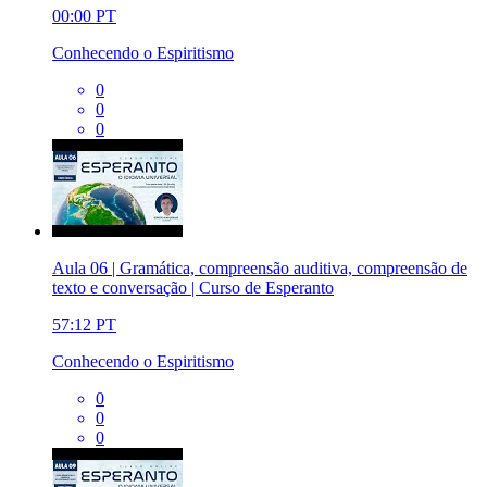
00:00
PT
Conhecendo o Espiritismo
0
0
0
Aula 06 | Gramática, compreensão auditiva, compreensão de
texto e conversação | Curso de Esperanto
57:12
PT
Conhecendo o Espiritismo
0
0
0