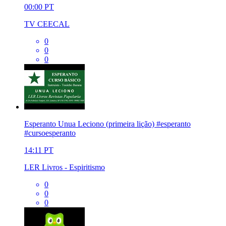
00:00
PT
TV CEECAL
0
0
0
Esperanto Unua Leciono (primeira lição) #esperanto
#cursoesperanto
14:11
PT
LER Livros - Espiritismo
0
0
0