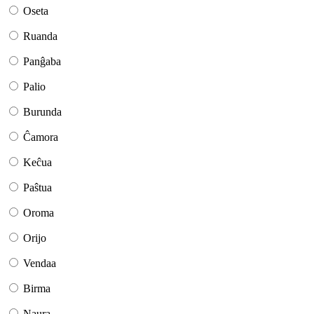
Oseta
Ruanda
Panĝaba
Palio
Burunda
Ĉamora
Keĉua
Paŝtua
Oroma
Orijo
Vendaa
Birma
Naura