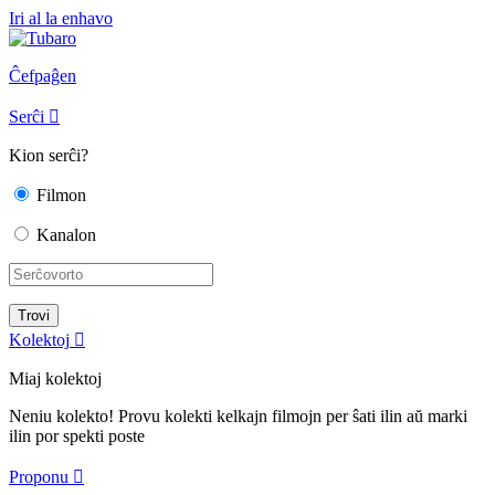
Iri al la enhavo
Ĉefpaĝen
Serĉi

Kion serĉi?
Filmon
Kanalon
Kolektoj

Miaj kolektoj
Neniu kolekto! Provu kolekti kelkajn filmojn per ŝati ilin aŭ marki
ilin por spekti poste
Proponu
