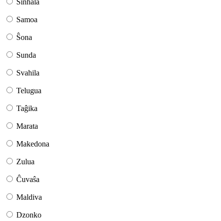
Sinhala
Samoa
Ŝona
Sunda
Svahila
Telugua
Taĝika
Marata
Makedona
Zulua
Ĉuvaŝa
Maldiva
Dzonko