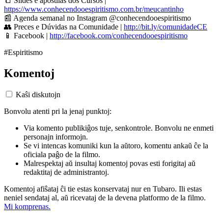
📒 Slides e apostilas dos Cursos |
https://www.conhecendooespiritismo.com.br/meucantinho
📰 Agenda semanal no Instagram @conhecendooespiritismo
👥 Preces e Dúvidas na Comunidade |
http://bit.ly/comunidadeCE
📱 Facebook |
http://facebook.com/conhecendooespiritismo
#Espiritismo
Komentoj
Kaŝi diskutojn
Bonvolu atenti pri la jenaj punktoj:
Via komento publikiĝos tuje, senkontrole. Bonvolu ne enmeti
personajn informojn.
Se vi intencas komuniki kun la aŭtoro, komentu ankaŭ ĉe la
oficiala paĝo de la filmo.
Malrespektaj aŭ insultaj komentoj povas esti forigitaj aŭ
redaktitaj de administrantoj.
Komentoj afiŝataj ĉi tie estas konservataj nur en Tubaro. Ili estas
neniel sendataj al, aŭ ricevataj de la devena platformo de la filmo.
Mi komprenas.