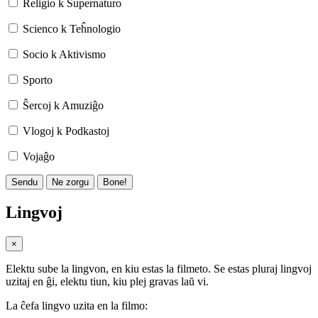
Religio k Supernaturo
Scienco k Teĥnologio
Socio k Aktivismo
Sporto
Ŝercoj k Amuziĝo
Vlogoj k Podkastoj
Vojaĝo
Sendu
Ne zorgu
Bone!
Lingvoj
×
Elektu sube la lingvon, en kiu estas la filmeto. Se estas pluraj lingvoj
uzitaj en ĝi, elektu tiun, kiu plej gravas laŭ vi.
La ĉefa lingvo uzita en la filmo: