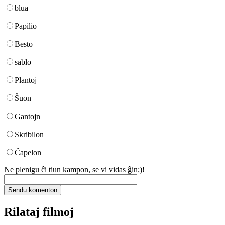
blua
Papilio
Besto
sablo
Plantoj
Ŝuon
Gantojn
Skribilon
Ĉapelon
Ne plenigu ĉi tiun kampon, se vi vidas ĝin;)!
Rilataj filmoj