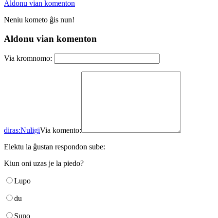
Aldonu vian komenton
Neniu kometo ĝis nun!
Aldonu vian komenton
Via kromnomo:
diras:
Nuligi
Via komento:
Elektu la ĝustan respondon sube:
Kiun oni uzas je la piedo?
Lupo
du
Suno