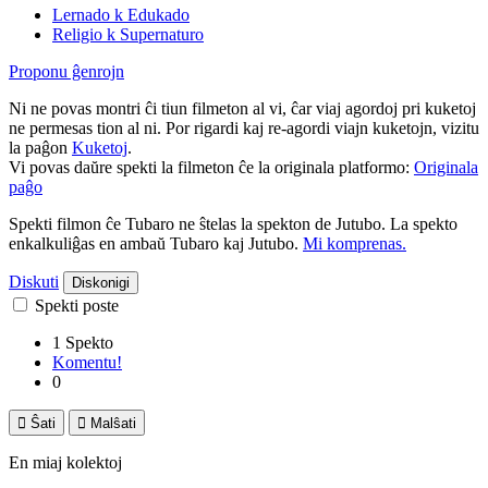
Lernado k Edukado
Religio k Supernaturo
Proponu ĝenrojn
Ni ne povas montri ĉi tiun filmeton al vi, ĉar viaj agordoj pri kuketoj
ne permesas tion al ni. Por rigardi kaj re-agordi viajn kuketojn, vizitu
la paĝon
Kuketoj
.
Vi povas daŭre spekti la filmeton ĉe la originala platformo:
Originala
paĝo
Spekti filmon ĉe Tubaro ne ŝtelas la spekton de Jutubo. La spekto
enkalkuliĝas en ambaŭ Tubaro kaj Jutubo.
Mi komprenas.
Diskuti
Diskonigi
Spekti poste
1 Spekto
Komentu!
0

Ŝati

Malŝati
En miaj kolektoj