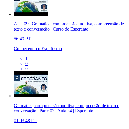
Aula 09 | Gramática, compreensão auditiva, compreensão de
texto e conversação | Curso de Esperanto
56:49
PT
Conhecendo o Espiritismo
1
0
0
Gramática, compreensão auditiva, compreensão de texto e
conversação | Parte 03 | Aula 34 | Esperanto
01:03:48
PT