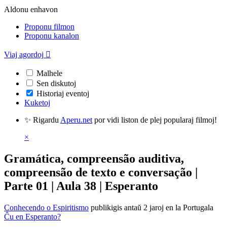
Aldonu enhavon
Proponu filmon
Proponu kanalon
Viaj agordoj

Malhele
Sen diskutoj
Historiaj eventoj
Kuketoj
✨ Rigardu
Aperu.net
por vidi liston de plej popularaj filmoj!
×
Gramática, compreensão auditiva,
compreensão de texto e conversação |
Parte 01 | Aula 38 | Esperanto
Conhecendo o Espiritismo
publikigis antaŭ 2 jaroj
en la Portugala
Ĉu en Esperanto?