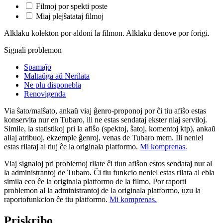
Filmoj por spekti poste
Miaj plejŝatataj filmoj
Alklaku kolekton por aldoni la filmon. Alklaku denove por forigi.
Signali problemon
Spamaĵo
Maltaŭga aŭ Nerilata
Ne plu disponebla
Renovigenda
Via ŝato/malŝato, ankaŭ viaj ĝenro-proponoj por ĉi tiu afiŝo estas
konservita nur en Tubaro, ili ne estas sendataj ekster niaj serviloj.
Simile, la statistikoj pri la afiŝo (spektoj, ŝatoj, komentoj ktp), ankaŭ
aliaj atribuoj, ekzemple ĝenroj, venas de Tubaro mem. Ili neniel
estas rilataj al tiuj ĉe la originala platformo.
Mi komprenas.
Viaj signaloj pri problemoj rilate ĉi tiun afiŝon estos sendataj nur al
la administrantoj de Tubaro. Ĉi tiu funkcio neniel estas rilata al ebla
simila eco ĉe la originala platformo de la filmo. Por raporti
problemon al la administrantoj de la originala platformo, uzu la
raportofunkcion ĉe tiu platformo.
Mi komprenas.
Priskribo