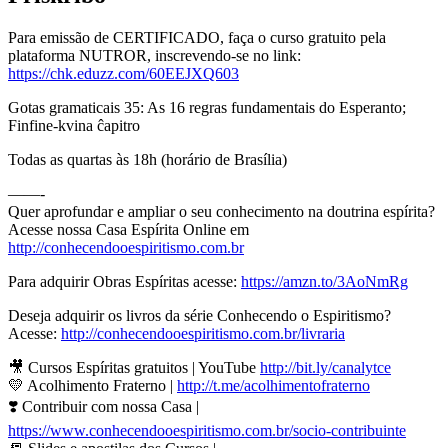
Para emissão de CERTIFICADO, faça o curso gratuito pela
plataforma NUTROR, inscrevendo-se no link:
https://chk.eduzz.com/60EEJXQ603
Gotas gramaticais 35: As 16 regras fundamentais do Esperanto;
Finfine-kvina ĉapitro
Todas as quartas às 18h (horário de Brasília)
——-
Quer aprofundar e ampliar o seu conhecimento na doutrina espírita?
Acesse nossa Casa Espírita Online em
http://conhecendooespiritismo.com.br
Para adquirir Obras Espíritas acesse:
https://amzn.to/3AoNmRg
Deseja adquirir os livros da série Conhecendo o Espiritismo?
Acesse:
http://conhecendooespiritismo.com.br/livraria
🎥 Cursos Espíritas gratuitos | YouTube
http://bit.ly/canalytce
💛 Acolhimento Fraterno |
http://t.me/acolhimentofraterno
❣️ Contribuir com nossa Casa |
https://www.conhecendooespiritismo.com.br/socio-contribuinte