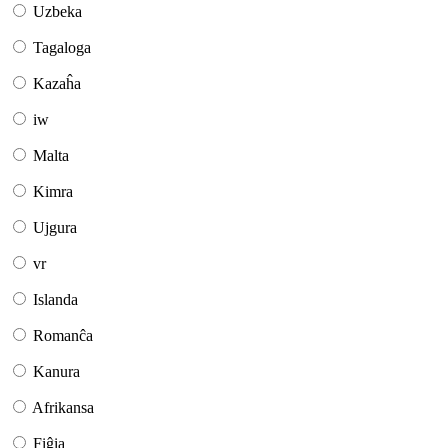
Uzbeka
Tagaloga
Kazaĥa
iw
Malta
Kimra
Ujgura
vr
Islanda
Romanĉa
Kanura
Afrikansa
Fiĝia