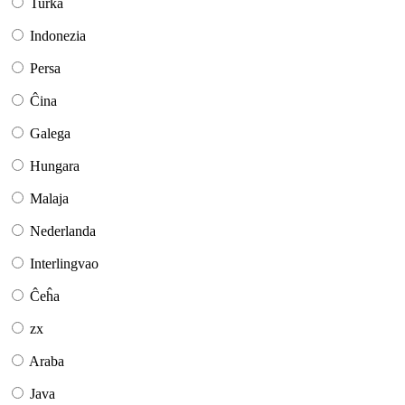
Turka
Indonezia
Persa
Ĉina
Galega
Hungara
Malaja
Nederlanda
Interlingvao
Ĉeĥa
zx
Araba
Java