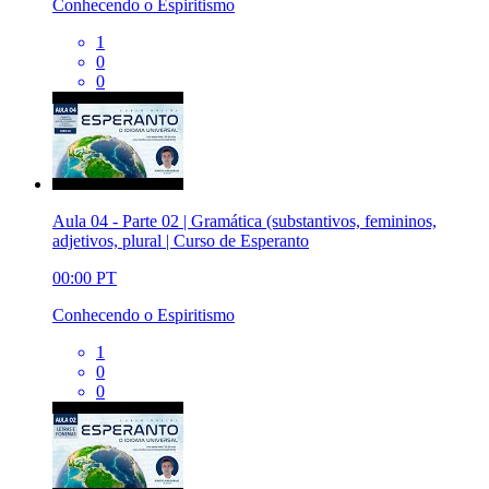
Conhecendo o Espiritismo
1
0
0
Aula 04 - Parte 02 | Gramática (substantivos, femininos,
adjetivos, plural | Curso de Esperanto
00:00
PT
Conhecendo o Espiritismo
1
0
0