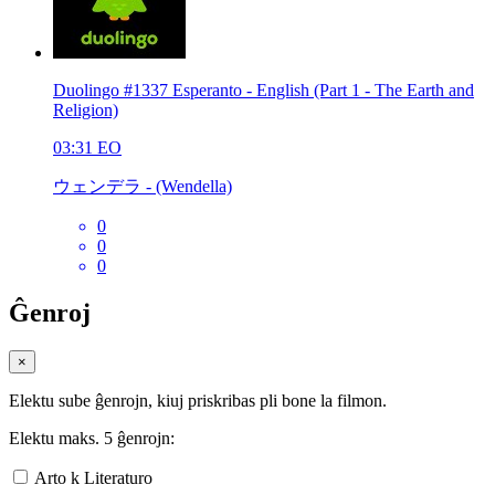
Duolingo #1337 Esperanto - English (Part 1 - The Earth and
Religion)
03:31
EO
ウェンデラ - (Wendella)
0
0
0
Ĝenroj
×
Elektu sube ĝenrojn, kiuj priskribas pli bone la filmon.
Elektu maks. 5 ĝenrojn:
Arto k Literaturo