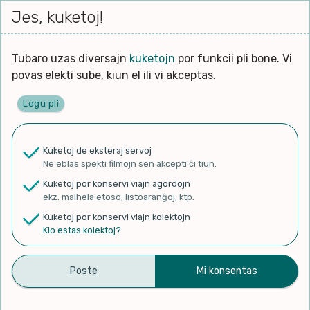
Iri




elektu
Jes, kuketoj!
Serĉi
Kolektoj
Proponu
Viaj
al
Filmo
tiun,
agord
la
kiu
enhavo
Tubaro uzas diversajn
kuketojn
por funkcii pli bone. Vi
Filozofio
plej
povas elekti sube, kiun el ili vi akceptas.
gravas
Kulturo k Historio
laŭ
Legu pli
vi.
Ĉefpaĝen
Lernado k Edukado
u
Ne
Kuketoj de eksteraj servoj
La
Lingvoj
Ne eblas spekti filmojn sen akcepti ĉi tiun.
ĉefa
✨ Rigardu
Aperu.net
por vidi liston
zorgu
Kuketoj por konservi viajn agordojn
de plej popularaj filmoj!
lingvo
Ludoj
ekz. malhela etoso, listoaranĝoj, ktp.
×
uzita
Kuketoj por konservi viajn kolektojn
en
Manĝoj k Kuirado
Kio estas kolektoj?
la
filmo:
Muziko
TAGO 29 | VESPERRUĜO,
Naturo k Medio
Filtru